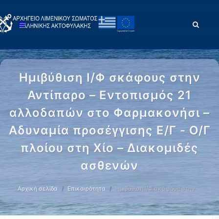
Ημιβύθιση Ι/Φ σκάφους στην
Αντίπαρο – Εντοπισμός 21
αλλοδαπών στο Φαρμακονήσι –
Αδυναμία προσέγγισης Ε/Γ - Ο/Γ
πλοίου στη Χίο – Διακομιδές
ασθενών
Αρχική σελίδα
Επικαιρότητα
Ημιβύθιση Ι/Φ σκάφους στην …