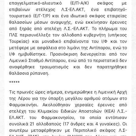
επαγγελματικό-αλιευτικό (Ε/Π-Α/Κ) σκάφος με
επιβαίνων στέλεχος Λ.Σ-ΕΛ.ΑΚΤ, ένα επιβατηγό-
τουριστικό (Ε/Γ-Τ/Ρ) και ένα ιδιωτικό σκάφος εταιρείας
θαλασσίων μέσων αναψυχής, ενώ εκκίνησαν έρευνες
από ξηράς από στελέχη Λ.Σ.-ΕΛ.ΑΚΤ. Το πλήρωμα του
ΠΛΣ περισυνέλλεξε τον αλλοδαπό κυβερνήτη (υπήκοος
Τουρκίας) και μοναδικό επιβαίνοντα του Ι/Φ και τον
μετέφερε με ασφάλεια στο λιμάνι της Αντίπαρου, ενώ το
Ι/Φ ημιβυθίστηκε. Προανάκριση διενεργείται από τον
Λιμενικό Σταθμό Αντίπαρου, ενώ από το περιστατικό δεν
αναφέρθηκε τραυματισμός και δεν παρατηρήθηκε
θαλάσσια ρύπανση.
*****
Τις πρωινές ώρες σήμερα, ενημερώθηκε η Λιμενική Αρχή
της Λέρου για την ύπαρξη μεγάλου αριθμού ατόμων στο
Φαρμακονήσι. Ακολούθησαν χερσαίες έρευνες από
στελέχη του Κλιμακίου Ειδικών Αποστολών (ΚΕΑ) Λ.Σ.-
ΕΛ.ΑΚΤ. του Φαρμακονησίου, τα οποία εντόπισαν
συνολικά 21 αλλοδαπούς (17 άνδρες και 4 γυναίκες). Οι
ανωτέρω μεταφέρθηκαν με Περιπολικό σκάφος Λ.Σ-