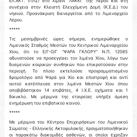
ΕΛ.ΑΚΤ. (ΠΛΣ) στο λιμάνι ‘’ΛΑΚΚΙ’’ της Λέρου και στη
συνέχεια στην Κλειστή Ελεγχόμενη Δομή (Κ.Ε.Δ.) του
νησιού. Προανάκριση διενεργείται από το Λιμεναρχείο
Λέρου.
*****
Τις μεσημβρινές ώρες σήμερα, ενημερώθηκε ο
Λιμενικός Σταθμός Μεστών του Κεντρικού Λιμεναρχείου
Χίου, ότι το Ε/Γ-Ο/Γ “ΨΑΡΑ ΓΚΛΟΡΥ” Ν.Π. 12085
αδυνατούσε να προσεγγίσει τον λιμένα Χίου, λόγω των
δυσμενών καιρικών συνθηκών που επικρατούσαν στην
περιοχή. Το πλοίο εκτελούσε προγραμματισμένο
δρομολόγιο από Ψαρά για Χίο και επιστροφή και αντί
αυτού κατέπλευσε στον λιμένα Μεστών Χίου όπου
αποβιβάστηκαν 14 επιβάτες, 4 Ι.Χ.Ε. οχήματα και 1
δίκυκλο. Με μέριμνα της εταιρείας υπήρξε άμεση
ενημέρωση του επιβατικού κοινού.
*****
Με μέριμνα του Κέντρου Επιχειρήσεων του Λιμενικού
Σώματος - Ελληνικής Ακτοφυλακής, πραγματοποιήθηκαν
οι παρακάτω διακομιδές ασθενών, οι οποίοι έχρηζαν