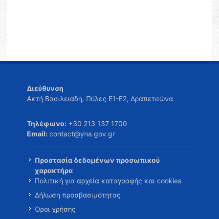
Διεύθυνση
Ακτή Βασιλειάδη, Πύλες Ε1-Ε2, Δραπετσώνα
Τηλέφωνο:
+30 213 137 1700
Email:
contact@yna.gov.gr
Προστασία δεδομένων προσωπικού
χαρακτήρα
Πολιτική για αρχεία καταγραφής και cookies
Δήλωση προσβασιμότητας
Όροι χρήσης