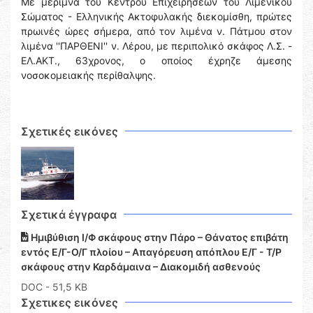
Με μέριμνα του Κέντρου Επιχειρήσεων του Λιμενικού
Σώματος - Ελληνικής Ακτοφυλακής διεκομίσθη, πρώτες
πρωινές ώρες σήμερα, από τον λιμένα ν. Πάτμου στον
λιμένα ''ΠΑΡΘΕΝΙ'' ν. Λέρου, με περιπολικό σκάφος Λ.Σ. -
ΕΛ.ΑΚΤ., 63χρονος, ο οποίος έχρηζε άμεσης
νοσοκομειακής περίθαλψης.
Σχετικές εικόνες
Σχετικά έγγραφα
Ημιβύθιση Ι/Φ σκάφους στην Πάρο – Θάνατος επιβάτη
εντός Ε/Γ-Ο/Γ πλοίου – Απαγόρευση απόπλου Ε/Γ - Τ/Ρ
σκάφους στην Καρδάμαινα – Διακομιδή ασθενούς
DOC
- 51,5 KB
Σχετικες εικόνες