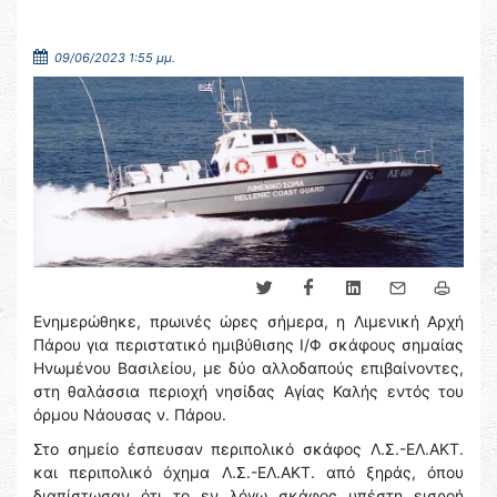
09/06/2023 1:55 μμ.
Ενημερώθηκε, πρωινές ώρες σήμερα, η Λιμενική Αρχή
Πάρου για περιστατικό ημιβύθισης Ι/Φ σκάφους σημαίας
Ηνωμένου Βασιλείου, με δύο αλλοδαπούς επιβαίνοντες,
στη θαλάσσια περιοχή νησίδας Αγίας Καλής εντός του
όρμου Νάουσας ν. Πάρου.
Στο σημείο έσπευσαν περιπολικό σκάφος Λ.Σ.-ΕΛ.ΑΚΤ.
και περιπολικό όχημα Λ.Σ.-ΕΛ.ΑΚΤ. από ξηράς, όπου
διαπίστωσαν ότι το εν λόγω σκάφος υπέστη εισροή