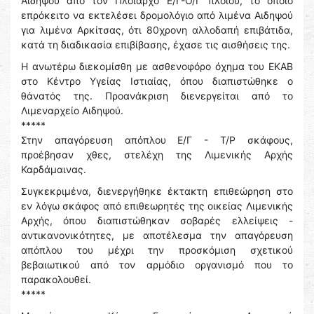
Αιδηψού από τον Πλοίαρχο Ε/Γ-Ο/Γ πλοίου, το οποίο
επρόκειτο να εκτελέσει δρομολόγιο από λιμένα Αιδηψού
για λιμένα Αρκίτσας, ότι 80χρονη αλλοδαπή επιβάτιδα,
κατά τη διαδικασία επιβίβασης, έχασε τις αισθήσεις της.
Η ανωτέρω διεκομίσθη με ασθενοφόρο όχημα του ΕΚΑΒ
στο Κέντρο Υγείας Ιστιαίας, όπου διαπιστώθηκε ο
θάνατός της. Προανάκριση διενεργείται από το
Λιμεναρχείο Αιδηψού.
*****
Στην απαγόρευση απόπλου Ε/Γ - Τ/Ρ σκάφους,
προέβησαν χθες, στελέχη της Λιμενικής Αρχής
Καρδάμαινας.
Συγκεκριμένα, διενεργήθηκε έκτακτη επιθεώρηση στο
εν λόγω σκάφος από επιθεωρητές της οικείας Λιμενικής
Αρχής, όπου διαπιστώθηκαν σοβαρές ελλείψεις -
αντικανονικότητες, με αποτέλεσμα την απαγόρευση
απόπλου του μέχρι την προσκόμιση σχετικού
βεβαιωτικού από τον αρμόδιο οργανισμό που το
παρακολουθεί.
*****