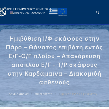
Ημιβύθιση Ι/Φ σκάφους στην
Πάρο – Θάνατος επιβάτη εντός
Ε/Γ-Ο/Γ πλοίου – Απαγόρευση
απόπλου Ε/Γ - Τ/Ρ σκάφους
στην Καρδάμαινα – Διακομιδή
ασθενούς
Αρχική σελίδα
Επικαιρότητα
Ημιβύθιση Ι/Φ σκάφους στην …