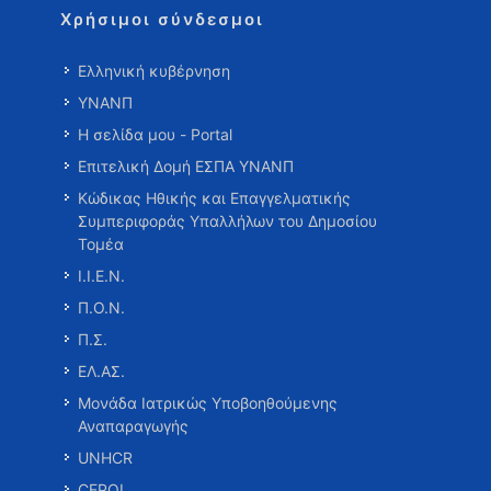
Χρήσιμοι σύνδεσμοι
Ελληνική κυβέρνηση
ΥΝΑΝΠ
Η σελίδα μου - Portal
Επιτελική Δομή ΕΣΠΑ ΥΝΑΝΠ
Κώδικας Ηθικής και Επαγγελματικής
Συμπεριφοράς Υπαλλήλων του Δημοσίου
Τομέα
Ι.Ι.Ε.Ν.
Π.Ο.Ν.
Π.Σ.
ΕΛ.ΑΣ.
Μονάδα Ιατρικώς Υποβοηθούμενης
Αναπαραγωγής
UNHCR
CEPOL