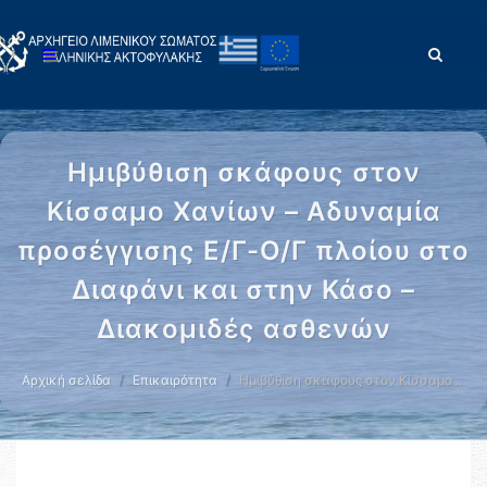
Ημιβύθιση σκάφους στον
Κίσσαμο Χανίων – Αδυναμία
προσέγγισης Ε/Γ-Ο/Γ πλοίου στο
Διαφάνι και στην Κάσο –
Διακομιδές ασθενών
Αρχική σελίδα
Επικαιρότητα
Ημιβύθιση σκάφους στον Κίσσαμο …