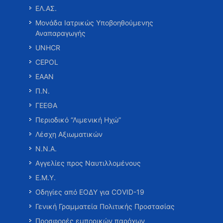
ΕΛ.ΑΣ.
Μονάδα Ιατρικώς Υποβοηθούμενης
Αναπαραγωγής
UNHCR
CEPOL
ΕΑΑΝ
Π.Ν.
ΓΕΕΘΑ
Περιοδικό “Λιμενική Ηχώ”
Λέσχη Αξιωματικών
Ν.Ν.Α.
Αγγελίες προς Ναυτιλλομένους
Ε.Μ.Υ.
Οδηγίες από ΕΟΔΥ για COVID-19
Γενική Γραμματεία Πολιτικής Προστασίας
Προσφορές εμπορικών παρόχων