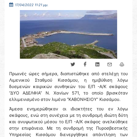
17/04/2022 11:21 μμ.
Πρωινές ώρες σήμερα, διαπιστώθηκε από στελέχη του
Λιμενικού Σταθμού Κισσάμου, η ημιβύθιση λόγω
δυσμενών καιρικών συνθηκών του Ε/Π -Α/Κ σκάφους
“ΔΥΟ ΑΔΕΛΦΙΑ” Ν. Χανίων 571, το οποίο βρισκόταν
ελλιμενισμένο στον λιμένα “ΚΑΒΟΝΗΣΙΟΥ” Κισσάμου.
Άμεσα ενημερώθηκαν οι ιδιοκτήτες του εν λόγω
σκάφους, ενώ στη συνέχεια με τη συνδρομή ιδιώτη δύτη
και ανυψωτικού μέσου το Ε/Π -Α/Κ σκάφος ανελκύθηκε
στην επιφάνεια. Με τη συνδρομή της Πυροσβεστικής
Υπηρεσίας Κισσάμου διενεργήθηκε απάντληση των