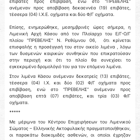
επιβάτες προς επιβίβαση, ενώ στο “ΠΡΕΒΕΛΗΣ”
ανέμεναν προς αποβίβαση δεκαεννέα (19) επιβάτες,
τέσσερα (04) Ι.Χ.Ε. οχήματα και δύο Φ/Γ οχήματα.
Επίσης, ενημερώθηκε, μεσημβρινές ώρες σήμερα, η
Λιμενική Αρχή Κάσου από τον Πλοίαρχο του Ε/Γ-Ο/Γ
πλοίου ''ΠΡΕΒΕΛΗΣ'' Ν. Ρεθύμνου 06, ότι κρίνεται
επισφαλής η προσέγγισή του στον οικείο λιμένα , λόγω
των δυσμενών καιρικών συνθηκών που επικρατούσαν
στην περιοχή και ότι το πλοίο θα συνεχίσει το
εγκεκριμένο δρομολόγιό του για τον επόμενο λιμένα.
Στον λιμένα Κάσου ανέμεναν δεκατρείς (13) επιβάτες,
τέσσερα (04) Ι.Χ. και δύο (02) Φ/Γ οχήματα προς
επιβίβαση, ενώ στο “ΠΡΕΒΕΛΗΣ” ανέμεναν προς
αποβίβαση επτά (07) επιβάτες, και τρία (03) Φ/Γ
οχήματα.
*****
Με μέριμνα του Κέντρου Επιχειρήσεων του Λιμενικού
Σώματος – Ελληνικής Ακτοφυλακής πραγματοποιήθηκαν,
οι παρακάτω διακομιδές ασθενών, οι οποίοι έχρηζαν