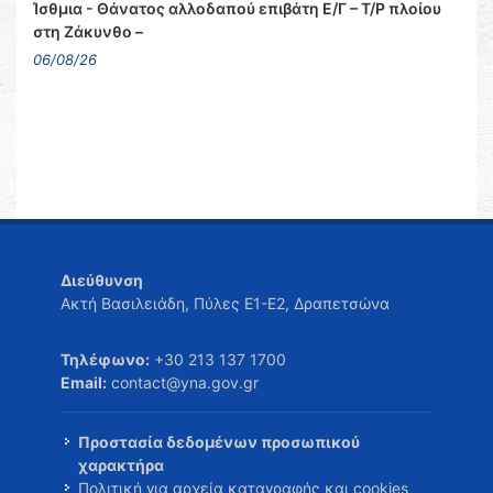
Ίσθμια - Θάνατος αλλοδαπού επιβάτη Ε/Γ – Τ/Ρ πλοίου
στη Ζάκυνθο –
06/08/26
Διεύθυνση
Ακτή Βασιλειάδη, Πύλες Ε1-Ε2, Δραπετσώνα
Τηλέφωνο:
+30 213 137 1700
Email:
contact@yna.gov.gr
Προστασία δεδομένων προσωπικού
χαρακτήρα
Πολιτική για αρχεία καταγραφής και cookies