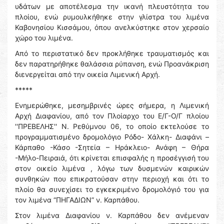
υδάτων με αποτέλεσμα την ικανή πλευστότητα του
πλοίου, ενώ ρυμουλκήθηκε στην γλίστρα του λιμένα
Καβονησίου Κισσἀμου, όπου ανελκύστηκε στον χερσαίο
χώρο του λιμένα.
Από το περιστατικό δεν προκλήθηκε τραυματισμός και
δεν παρατηρήθηκε θαλάσσια ρύπανση, ενώ Προανάκριση
διενεργείται από την οικεία Λιμενική Αρχή.
*****
Ενημερώθηκε, μεσημβρινές ώρες σήμερα, η Λιμενική
Αρχή Διαφανίου, από τον Πλοίαρχο του Ε/Γ-Ο/Γ πλοίου
''ΠΡΕΒΕΛΗΣ'' Ν. Ρεθύμνου 06, το οποίο εκτελούσε το
προγραμματισμένο δρομολόγιο Ρόδο- Χάλκη- Διαφάνι –
Κάρπαθο -Κάσο -Σητεία – Ηράκλειο- Ανάφη – Θήρα
-Μήλο-Πειραιά, ότι κρίνεται επισφαλής η προσέγγισή του
στον οικείο λιμένα , λόγω των δυσμενών καιρικών
συνθηκών που επικρατούσαν στην περιοχή και ότι το
πλοίο θα συνεχίσει το εγκεκριμένο δρομολόγιό του για
τον λιμένα “ΠΗΓΑΔΙΩΝ” ν. Καρπάθου.
Στον λιμένα Διαφανίου ν. Καρπάθου δεν ανέμεναν