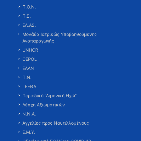
Π.Ο.Ν.
Π.Σ.
ΕΛ.ΑΣ.
Μονάδα Ιατρικώς Υποβοηθούμενης
Αναπαραγωγής
UNHCR
CEPOL
ΕΑΑΝ
Π.Ν.
ΓΕΕΘΑ
Περιοδικό “Λιμενική Ηχώ”
Λέσχη Αξιωματικών
Ν.Ν.Α.
Αγγελίες προς Ναυτιλλομένους
Ε.Μ.Υ.