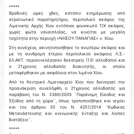
*****
Βραδινές ώρες χθες, κατόπιν ενημέρωσης από
στρατιωτικό παρατηρητήριο, περιπολικό σκάφος της
Λιμενικής Αρχής Χίου εντόπισε φουσκωτό Τ/Χ σκάφος,
χωρίς φώτα ναυσιπλοΐας, να κινείται με μεγάλη
ταχύτητα στην περιοχή «ΝΗΣΟΥ ΠΑΝΑΓΙΑΣ» ν. Χίου.
Στη συνέχεια, ακινητοποιήθηκε το ανωτέρω σκάφος και
με τη συνδρομή έτερου περιπολικού σκάφους Λ.Σ.-
ΕΛ.ΑΚΤ. περισυνελέγησαν δεκατρείς (13) αλλοδαποί και
ο 21χρονος αλλοδαπός διακινητής, οι οποίοι
μεταφέρθηκαν με ασφάλεια στον λιμένα Χίου .
Από το Κεντρικό Λιμεναρχείο Χίου που διενεργεί την
προανάκριση συνελήφθη ο 21χρονος αλλοδαπός για
παράβαση του Ν. 3386/2005 ¨Παράνομη Είσοδος και
Έξοδος από τη χώρα¨, όπως τροποποιήθηκε και ισχύει
και του άρθρου 30 του Ν. 4251/2014 ¨Κώδικας
Μετανάστευσης και κοινωνικής ένταξης και λοιπές
διατάξεις¨.
*****