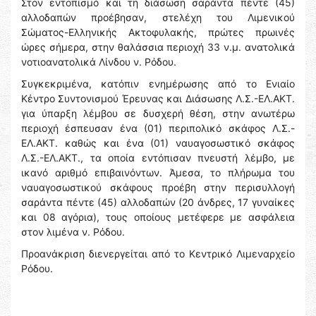
Στον εντοπισμό και τη διάσωση σαράντα πέντε (45)
αλλοδαπών προέβησαν, στελέχη του Λιμενικού
Σώματος-Ελληνικής Ακτοφυλακής, πρώτες πρωινές
ώρες σήμερα, στην θαλάσσια περιοχή 33 ν.μ. ανατολικά
νοτιοανατολικά Λίνδου ν. Ρόδου.
Συγκεκριμένα, κατόπιν ενημέρωσης από το Ενιαίο
Κέντρο Συντονισμού Έρευνας και Διάσωσης Λ.Σ.-ΕΛ.ΑΚΤ.
για ύπαρξη λέμβου σε δυσχερή θέση, στην ανωτέρω
περιοχή έσπευσαν ένα (01) περιπολικό σκάφος Λ.Σ.-
ΕΛ.ΑΚΤ. καθώς και ένα (01) ναυαγοσωστικό σκάφος
Λ.Σ.-ΕΛ.ΑΚΤ., τα οποία εντόπισαν πνευστή λέμβο, με
ικανό αριθμό επιβαινόντων. Άμεσα, το πλήρωμα του
ναυαγοσωστικού σκάφους προέβη στην περισυλλογή
σαράντα πέντε (45) αλλοδαπών (20 άνδρες, 17 γυναίκες
και 08 αγόρια), τους οποίους μετέφερε με ασφάλεια
στον λιμένα ν. Ρόδου.
Προανάκριση διενεργείται από το Κεντρικό Λιμεναρχείο
Ρόδου.