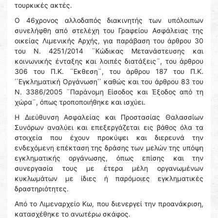
τουρκικές ακτές.
Ο 46χρονος αλλοδαπός διακινητής των υπόλοιπων
συνελήφθη από στελέχη του Γραφείου Ασφάλειας της
οικείας Λιμενικής Αρχής, για παράβαση του άρθρου 30
του Ν. 4251/2014 ¨Κώδικας Μετανάστευσης και
κοινωνικής ένταξης και λοιπές διατάξεις¨, του άρθρου
306 του Π.Κ. ¨Εκθεση¨, του άρθρου 187 του Π.Κ.
΄΄Εγκληματική Οργάνωση΄΄ καθώς και του άρθρου 83 του
Ν. 3386/2005 ¨Παράνομη Είσοδος και Έξοδος από τη
χώρα¨, όπως τροποποιήθηκε και ισχύει.
Η Διεύθυνση Ασφαλείας και Προστασίας Θαλασσίων
Συνόρων αναλύει και επεξεργάζεται εις βάθος όλα τα
στοιχεία που έχουν προκύψει και διερευνά την
ενδεχόμενη επέκταση της δράσης των μελών της υπόψη
εγκληματικής οργάνωσης, όπως επίσης και την
συνεργασία τους με έτερα μέλη οργανωμένων
κυκλωμάτων με ίδιες ή παρόμοιες εγκληματικές
δραστηριότητες.
Από το Λιμεναρχείο Κω, που διενεργεί την προανάκριση,
κατασχέθηκε το ανωτέρω σκάφος.