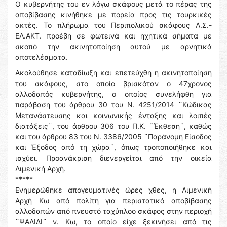
Ο κυβερνήτης του εν λόγω σκάφους μετά το πέρας της
αποβίβασης κινήθηκε με πορεία προς τις τουρκικές
ακτές. Το πλήρωμα του Περιπολικού σκάφους Λ.Σ.-
ΕΛ.ΑΚΤ. προέβη σε φωτεινά και ηχητικά σήματα με
σκοπό την ακινητοποίηση αυτού με αρνητικά
αποτελέσματα.
Ακολούθησε καταδίωξη και επετεύχθη η ακινητοποίηση
του σκάφους, στο οποίο βρισκόταν ο 47χρονος
αλλοδαπός κυβερνήτης, ο οποίος συνελήφθη για
παράβαση του άρθρου 30 του Ν. 4251/2014 ¨Κώδικας
Μετανάστευσης και κοινωνικής ένταξης και λοιπές
διατάξεις¨, του άρθρου 306 του Π.Κ. ¨Έκθεση¨, καθώς
και του άρθρου 83 του Ν. 3386/2005 ¨Παράνομη Είσοδος
και Έξοδος από τη χώρα¨, όπως τροποποιήθηκε και
ισχύει. Προανάκριση διενεργείται από την οικεία
Λιμενική Αρχή.
*****
Ενημερώθηκε απογευματινές ώρες χθες, η Λιμενική
Αρχή Κω από πολίτη για περιστατικό αποβίβασης
αλλοδαπών από πνευστό ταχύπλοο σκάφος στην περιοχή
¨ΨΑΛΙΔΙ¨ ν. Κω, το οποίο είχε ξεκινήσει από τις