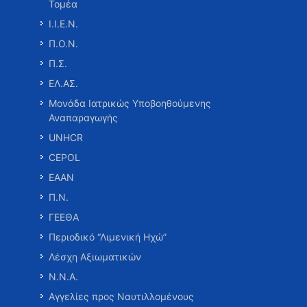
Τομέα
Ι.Ι.Ε.Ν.
Π.Ο.Ν.
Π.Σ.
ΕΛ.ΑΣ.
Μονάδα Ιατρικώς Υποβοηθούμενης
Αναπαραγωγής
UNHCR
CEPOL
ΕΑΑΝ
Π.Ν.
ΓΕΕΘΑ
Περιοδικό “Λιμενική Ηχώ”
Λέσχη Αξιωματικών
Ν.Ν.Α.
Αγγελίες προς Ναυτιλλομένους