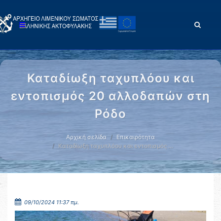
Καταδίωξη ταχυπλόου και
εντοπισμός 20 αλλοδαπών στη
Ρόδο
Αρχική σελίδα
Επικαιρότητα
Καταδίωξη ταχυπλόου και εντοπισμός …
09/10/2024 11:37 πμ.