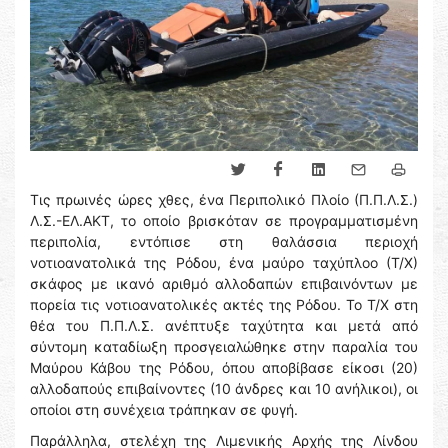
Τις πρωινές ώρες χθες, ένα Περιπολικό Πλοίο (Π.Π.Λ.Σ.)
Λ.Σ.-ΕΛ.ΑΚΤ, το οποίο βρισκόταν σε προγραμματισμένη
περιπολία, εντόπισε στη θαλάσσια περιοχή
νοτιοανατολικά της Ρόδου, ένα μαύρο ταχύπλοο (Τ/Χ)
σκάφος με ικανό αριθμό αλλοδαπών επιβαινόντων με
πορεία τις νοτιοανατολικές ακτές της Ρόδου. Το Τ/Χ στη
θέα του Π.Π.Λ.Σ. ανέπτυξε ταχύτητα και μετά από
σύντομη καταδίωξη προσγειαλώθηκε στην παραλία του
Μαύρου Κάβου της Ρόδου, όπου αποβίβασε είκοσι (20)
αλλοδαπούς επιβαίνοντες (10 άνδρες και 10 ανήλικοι), οι
οποίοι στη συνέχεια τράπηκαν σε φυγή.
Παράλληλα, στελέχη της Λιμενικής Αρχής της Λίνδου