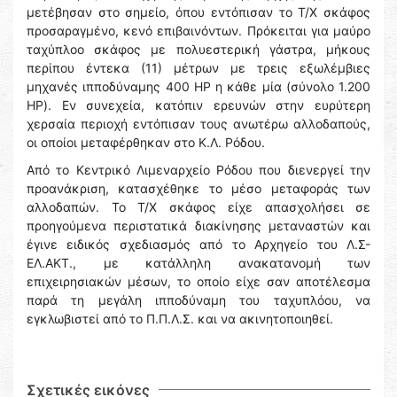
μετέβησαν στο σημείο, όπου εντόπισαν το Τ/Χ σκάφος
προσαραγμένο, κενό επιβαινόντων. Πρόκειται για μαύρο
ταχύπλοο σκάφος με πολυεστερική γάστρα, μήκους
περίπου έντεκα (11) μέτρων με τρεις εξωλέμβιες
μηχανές ιπποδύναμης 400 HP η κάθε μία (σύνολο 1.200
HP). Εν συνεχεία, κατόπιν ερευνών στην ευρύτερη
χερσαία περιοχή εντόπισαν τους ανωτέρω αλλοδαπούς,
οι οποίοι μεταφέρθηκαν στο Κ.Λ. Ρόδου.
Από το Κεντρικό Λιμεναρχείο Ρόδου που διενεργεί την
προανάκριση, κατασχέθηκε το μέσο μεταφοράς των
αλλοδαπών. Το Τ/Χ σκάφος είχε απασχολήσει σε
προηγούμενα περιστατικά διακίνησης μεταναστών και
έγινε ειδικός σχεδιασμός από το Αρχηγείο του Λ.Σ-
ΕΛ.ΑΚΤ., με κατάλληλη ανακατανομή των
επιχειρησιακών μέσων, το οποίο είχε σαν αποτέλεσμα
παρά τη μεγάλη ιπποδύναμη του ταχυπλόου, να
εγκλωβιστεί από το Π.Π.Λ.Σ. και να ακινητοποιηθεί.
Σχετικές εικόνες