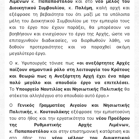
Λιμένων
κ.
Παπαποστόλου
και στο
νέο μέλος του
Διοικητικού Συμβουλίου
, κ.
Πολέμη
, καλή αρχή και
εξέφρασε τη βεβαιότητα του ότι μαζί με τα υπόλοιπα
μέλη του Διοικητικού Συμβουλίου με την εμπειρία τους
και το έργο που έχουν παράξει, θα μπορέσουν να
βοηθήσουν και ενισχύσουν το έργο της Αρχής, ώστε να
επιταχυνθούν διαδικασίες, να διορθωθούν λάθη, να
δοθούν προτεραιότητες και να παραχθεί ακόμη
μεγαλύτερο έργο.
Ο κ. Υφυπουργός τόνισε πως
«οι ανεξάρτητες Αρχές
παίζουν σημαντικό ρόλο στη λειτουργία του Κράτους
και θεωρώ πως η Ανεξάρτητη Αρχή έχει ένα πάρα
πολύ μεγάλο και σπουδαίο έργο να επιτελέσει
.
Το
Υπουργείο Ναυτιλίας και Νησιωτικής Πολιτικής
θα
στέκεται αλληλέγγυο στο σπουδαίο αυτό έργο.»
Ο
Γενικός Γραμματέας Αιγαίου και Νησιωτικής
Πολιτικής,
κ.
Κουτουλάκης
εξέφρασε την εμπιστοσύνη
του στο ήθος και την εργατικότητα του
νέου Προέδρου
της Ρυθμιστικής Αρχής Λιμένων,
κ.
Παπαποστόλου
και στην επιστημονική κατάρτιση και
στο ήθος του
νέου μέλους του Διοικητικού