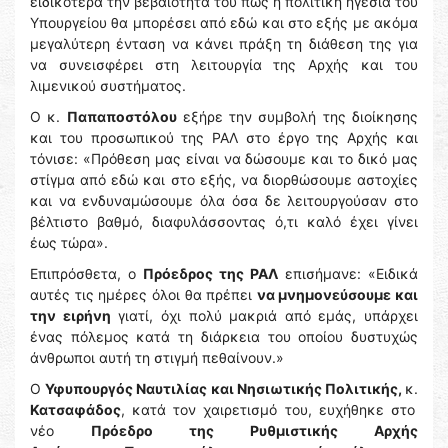
ειδικότερα την βεβαιότητα του πως η πολιτική ηγεσία του
Υπουργείου θα μπορέσει από εδώ και στο εξής με ακόμα
μεγαλύτερη ένταση να κάνει πράξη τη διάθεση της για
να συνεισφέρει στη λειτουργία της Αρχής και του
λιμενικού συστήματος.
Ο κ.
Παπαποστόλου
εξήρε την συμβολή της διοίκησης
και του προσωπικού της ΡΑΛ στο έργο της Αρχής και
τόνισε: «Πρόθεση μας είναι να δώσουμε και το δικό μας
στίγμα από εδώ και στο εξής, να διορθώσουμε αστοχίες
και να ενδυναμώσουμε όλα όσα δε λειτουργούσαν στο
βέλτιστο βαθμό, διαφυλάσσοντας ό,τι καλό έχει γίνει
έως τώρα».
Επιπρόσθετα, ο
Πρόεδρος της ΡΑΛ
επισήμανε: «Ειδικά
αυτές τις ημέρες όλοι θα πρέπει
να μνημονεύσουμε και
την ειρήνη
γιατί, όχι πολύ μακριά από εμάς, υπάρχει
ένας πόλεμος κατά τη διάρκεια του οποίου δυστυχώς
άνθρωποι αυτή τη στιγμή πεθαίνουν.»
Ο
Υφυπουργός Ναυτιλίας και Νησιωτικής Πολιτικής,
κ.
Κατσαφάδος
, κατά τον χαιρετισμό του, ευχήθηκε στο
νέο
Πρόεδρο της Ρυθμιστικής Αρχής