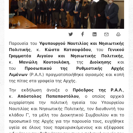
Παρουσία του
Υφυπουργού Ναυτιλίας και Νησιωτικής
Πολιτικής
, κ.
Κώστα Κατσαφάδου
, του
Γενικού
Γραμματέα Αιγαίου και Νησιωτικής Πολιτικής
,
κ.
Μανώλη Κουτουλάκη
, της
Διοίκησης
και
του
Προσωπικού της Ρυθμιστικής Αρχής
Λιμένων
(Ρ.Α.Λ.) πραγματοποιήθηκε αγιασμός και κοπή
της πίτας στα γραφεία της Αρχής.
Την εκδήλωση άνοιξε ο
Πρόεδρος της Ρ.Α.Λ
.,
κ.
Απόστολος Παπαποστόλου
, ο οποίος αρχικά
ευχαρίστησε την πολιτική ηγεσία του Υπουργείου
Ναυτιλίας και Νησιωτικής Πολιτικής, τον διευθυντή του
κλάδου Γ’, τα μέλη του Διοικητικού Συμβουλίου και το
προσωπικό της Αρχής για την παρουσία τους, ευχήθηκε
υγεία σε όλους τους παρευρισκόμενους και εξέφρασε