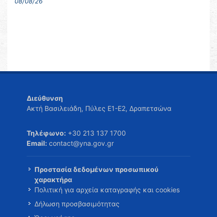
08/08/26
Διεύθυνση
Ακτή Βασιλειάδη, Πύλες Ε1-Ε2, Δραπετσώνα
Τηλέφωνο:
+30 213 137 1700
Email:
contact@yna.gov.gr
Προστασία δεδομένων προσωπικού
χαρακτήρα
Πολιτική για αρχεία καταγραφής και cookies
Δήλωση προσβασιμότητας