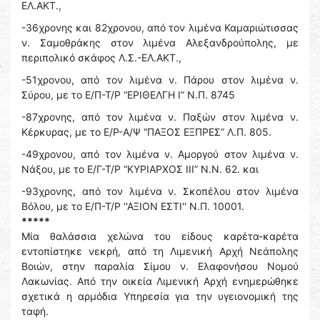
ΕΛ.ΑΚΤ.,
-36χρονης και 82χρονου, από τον λιμένα Καμαριώτισσας
ν. Σαμοθράκης στον λιμένα Αλεξανδρούπολης, με
περιπολικό σκάφος Λ.Σ.-ΕΛ.ΑΚΤ.,
-51χρονου, από τον λιμένα ν. Πάρου στον λιμένα ν.
Σύρου, με το Ε/Π-Τ/Ρ “ΕΡΙΘΕΛΓΗ Ι” Ν.Π. 8745
-87χρονης, από τον λιμένα ν. Παξών στον λιμένα ν.
Κέρκυρας, με το Ε/Ρ-Α/Ψ “ΠΑΞΟΣ ΕΞΠΡΕΣ” Λ.Π. 805.
-49χρονου, από τον λιμένα ν. Αμοργού στον λιμένα ν.
Νάξου, με το Ε/Γ-Τ/Ρ “ΚΥΡΙΑΡΧΟΣ ΙΙΙ” Ν.Ν. 62. και
-93χρονης, από τον λιμένα ν. Σκοπέλου στον λιμένα
Βόλου, με το Ε/Π-Τ/Ρ ''ΑΞΙΟΝ ΕΣΤΙ'' Ν.Π. 10001.
*****
Μία θαλάσσια χελώνα του είδους καρέτα-καρέτα
εντοπίστηκε νεκρή, από τη Λιμενική Αρχή Νεάπολης
Βοιών, στην παραλία Σίμου ν. Ελαφονήσου Νομού
Λακωνίας. Από την οικεία Λιμενική Αρχή ενημερώθηκε
σχετικά η αρμόδια Υπηρεσία για την υγειονομική της
ταφή.