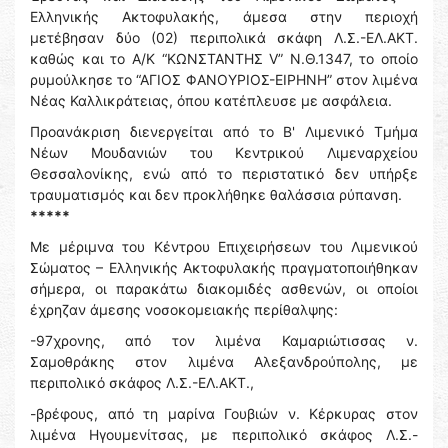
Ελληνικής Ακτοφυλακής, άμεσα στην περιοχή
μετέβησαν δύο (02) περιπολικά σκάφη Λ.Σ.-ΕΛ.ΑΚΤ.
καθώς και το Α/Κ “ΚΩΝΣΤΑΝΤΗΣ V” N.Θ.1347, το οποίο
ρυμούλκησε το “ΑΓΙΟΣ ΦΑΝΟΥΡΙΟΣ-ΕΙΡΗΝΗ” στον λιμένα
Νέας Καλλικράτειας, όπου κατέπλευσε με ασφάλεια.
Προανάκριση διενεργείται από το Β' Λιμενικό Τμήμα
Νέων Μουδανιών του Κεντρικού Λιμεναρχείου
Θεσσαλονίκης, ενώ από το περιστατικό δεν υπήρξε
τραυματισμός και δεν προκλήθηκε θαλάσσια ρύπανση.
*****
Με μέριμνα του Κέντρου Επιχειρήσεων του Λιμενικού
Σώματος – Ελληνικής Ακτοφυλακής πραγματοποιήθηκαν
σήμερα, οι παρακάτω διακομιδές ασθενών, οι οποίοι
έχρηζαν άμεσης νοσοκομειακής περίθαλψης:
-97χρονης, από τον λιμένα Καμαριώτισσας ν.
Σαμοθράκης στον λιμένα Αλεξανδρούπολης, με
περιπολικό σκάφος Λ.Σ.-ΕΛ.ΑΚΤ.,
-βρέφους, από τη μαρίνα Γουβιών ν. Κέρκυρας στον
λιμένα Ηγουμενίτσας, με περιπολικό σκάφος Λ.Σ.-