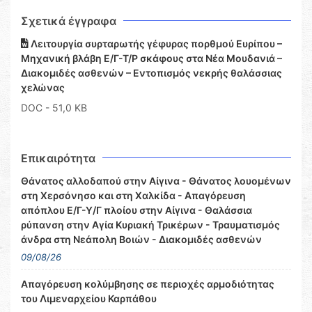
Σχετικά έγγραφα
Λειτουργία συρταρωτής γέφυρας πορθμού Ευρίπου –
Μηχανική βλάβη Ε/Γ-Τ/Ρ σκάφους στα Νέα Μουδανιά –
Διακομιδές ασθενών – Εντοπισμός νεκρής θαλάσσιας
χελώνας
DOC
- 51,0 KB
Επικαιρότητα
Θάνατος αλλοδαπού στην Αίγινα - Θάνατος λουομένων
στη Χερσόνησο και στη Χαλκίδα - Απαγόρευση
απόπλου Ε/Γ-Υ/Γ πλοίου στην Αίγινα - Θαλάσσια
ρύπανση στην Αγία Κυριακή Τρικέρων - Τραυματισμός
άνδρα στη Νεάπολη Βοιών - Διακομιδές ασθενών
09/08/26
Απαγόρευση κολύμβησης σε περιοχές αρμοδιότητας
του Λιμεναρχείου Καρπάθου