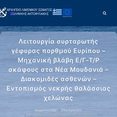
Λειτουργία συρταρωτής
γέφυρας πορθμού Ευρίπου –
Μηχανική βλάβη Ε/Γ-Τ/Ρ
σκάφους στα Νέα Μουδανιά –
Διακομιδές ασθενών –
Εντοπισμός νεκρής θαλάσσιας
χελώνας
Αρχική σελίδα
Επικαιρότητα
Λειτουργία συρταρωτής γέφυρας πορθμού …