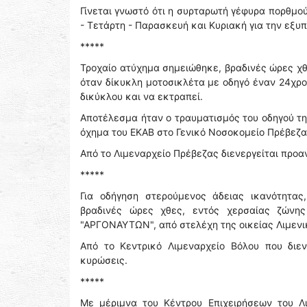
Γίνεται γνωστό ότι η συρταρωτή γέφυρα πορθμο
- Τετάρτη - Παρασκευή και Κυριακή για την εξ
*****
Τροχαίο ατύχημα σημειώθηκε, βραδινές ώρες χθ
όταν δίκυκλη μοτοσικλέτα με οδηγό έναν 24χρο
δικύκλου και να εκτραπεί.
Αποτέλεσμα ήταν ο τραυματισμός του οδηγού τ
όχημα του ΕΚΑΒ στο Γενικό Νοσοκομείο Πρέβεζα
Από το Λιμεναρχείο Πρέβεζας διενεργείται προα
*****
Για οδήγηση στερούμενος άδειας ικανότητα
βραδινές ώρες χθες, εντός χερσαίας ζώνης
"ΑΡΓΟΝΑΥΤΩΝ", από στελέχη της οικείας Λιμενι
Από το Κεντρικό Λιμεναρχείο Βόλου που διεν
κυρώσεις.
*****
Με μέριμνα του Κέντρου Επιχειρήσεων του Λ