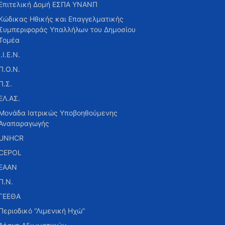
Επιτελική Δομή ΕΣΠΑ ΥΝΑΝΠ
Κώδικας Ηθικής και Επαγγελματικής
Συμπεριφοράς Υπαλλήλων του Δημοσίου
Τομέα
Ι.Ι.Ε.Ν.
Π.Ο.Ν.
Π.Σ.
ΕΛ.ΑΣ.
Μονάδα Ιατρικώς Υποβοηθούμενης
Αναπαραγωγής
UNHCR
CEPOL
ΕΑΑΝ
Π.Ν.
ΓΕΕΘΑ
Περιοδικό “Λιμενική Ηχώ”