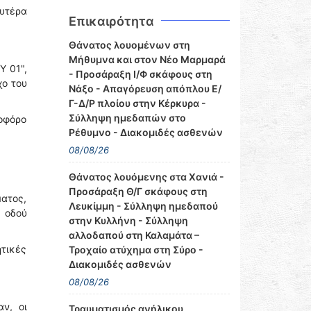
ευτέρα
Επικαιρότητα
Θάνατος λουομένων στη
Μήθυμνα και στον Νέο Μαρμαρά
Υ 01",
- Προσάραξη Ι/Φ σκάφους στη
χο του
Νάξο - Απαγόρευση απόπλου Ε/
Γ-Δ/Ρ πλοίου στην Κέρκυρα -
Σύλληψη ημεδαπών στο
νοφόρο
Ρέθυμνο - Διακομιδές ασθενών
08/08/26
Θάνατος λουόμενης στα Χανιά -
Προσάραξη Θ/Γ σκάφους στη
ατος,
Λευκίμμη - Σύλληψη ημεδαπού
 οδού
στην Κυλλήνη - Σύλληψη
αλλοδαπού στη Καλαμάτα –
τικές
Τροχαίο ατύχημα στη Σύρο -
Διακομιδές ασθενών
08/08/26
ν, οι
Τραυματισμός ανήλικου