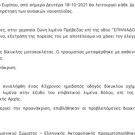
ύ Ευρίπου, από σήμερα Δευτέρα 18-10-2021 θα λειτουργεί κάθε Δ
υπηρέτηση των αναγκών ναυσιπλοΐας.
ες, στην χερσαία ζώνη λιμένα Πρέβεζας επί της οδού "ΣΠΗΛΙΑΔΟ
νο, εξετράπη της πορείας του με αποτέλεσμα να χάσει τον έλεγ
ης δίκυκλης μοτοσυκλέτας. Ο τραυματίας μεταφέρθηκε με ασθε
ς.
νάκριση.
ς, συνελήφθη ένας 43χρονος ημεδαπός οδηγός δίκυκλου οχήμ
 λιμένα στην έξοδο του επιβατικού λιμένα Βόλου, επί της
κής Αρχής.
εργεί την προανάκριση, επιβλήθηκαν οι προβλεπόμενες διοικη
ιμενικού Σώματος – Ελληνικής Ακτοφυλακής πραγματοποιήθηκα