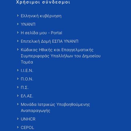
Χρήσιμοι σύνδεσμοι
Ελληνική κυβέρνηση
ΥΝΑΝΠ
Η σελίδα μου - Portal
Επιτελική Δομή ΕΣΠΑ ΥΝΑΝΠ
Κώδικας Ηθικής και Επαγγελματικής
Συμπεριφοράς Υπαλλήλων του Δημοσίου
Τομέα
Ι.Ι.Ε.Ν.
Π.Ο.Ν.
Π.Σ.
ΕΛ.ΑΣ.
Μονάδα Ιατρικώς Υποβοηθούμενης
Αναπαραγωγής
UNHCR
CEPOL