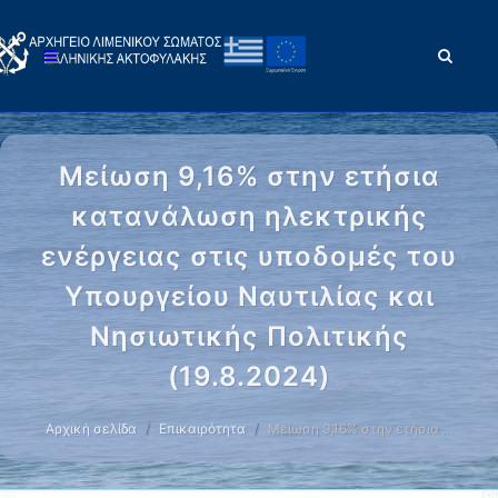
Μείωση 9,16% στην ετήσια
κατανάλωση ηλεκτρικής
ενέργειας στις υποδομές του
Υπουργείου Ναυτιλίας και
Νησιωτικής Πολιτικής
(19.8.2024)
Αρχική σελίδα
Επικαιρότητα
Μείωση 9,16% στην ετήσια …