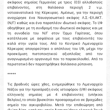
σκάφους σημαίας Γερμανίας με τρεις (03) αλλοδαπούς
επιβαίνοντες, στη θαλάσσια περιοχή 2 ν.μ.
νοτιοανατολικά της Κέρκυρας. Αμέσως, για την περιοχή
αναχώρησε ένα Ναυαγοσωστικό σκάφος Λ.Σ.-ΕΛ.ΑΚΤ.
(Ν/Γ) καθώς και ένα παραπλέον ιδιωτικό σκάφος. Το Ι/Φ
οδηγήθηκε με τη συνδρομή του ιδιωτικού σκάφους και με
τη συνοδεία του Ν/Γ στον Όρμο Γαρίτσας, όπου
κατέπλευσε με ασφάλεια με τους επιβαίνοντές του
καλά στην υγεία τους. Από το Κεντρικό Λιμεναρχείο
Κέρκυρας απαγορεύτηκε ο απόπλους του Ι/Φ, μέχρι την
προσκόμιση πιστοποιητικού αξιοπλοΐας από τον
αναγνωρισμένο οργανισμό που το παρακολουθεί. Από το
περιστατικό δεν παρατηρήθηκε θαλάσσια ρύπανση.
*****
Τις βραδινές ώρες χθες, ενημερώθηκε το Λιμεναρχείο
Νάξου για την προσάραξη ενός ιστιοφόρου (Ι/Φ) σκάφους
ελληνικής σημαίας με 4 επιβαίνοντες (υπήκοοι
Βελγίου),το οποίο βρισκόταν προσαραγμένο σε βραχώδες
σημείο του αγκυροβολίου. Μετά την επιθεώρηση από
ιδιώτη δύτη, κατά την οποία διαπιστώθηκε ελαφριά ζημιά