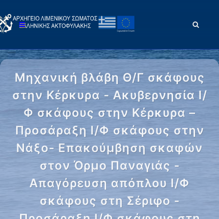
Μηχανική βλάβη Θ/Γ σκάφους
στην Κέρκυρα - Ακυβερνησία Ι/
Φ σκάφους στην Κέρκυρα –
Προσάραξη Ι/Φ σκάφους στην
Νάξο- Επακούμβηση σκαφών
στον Όρμο Παναγιάς -
Απαγόρευση απόπλου Ι/Φ
σκάφους στη Σέριφο -
Προσάραξη Ι/Φ σκάφους στη