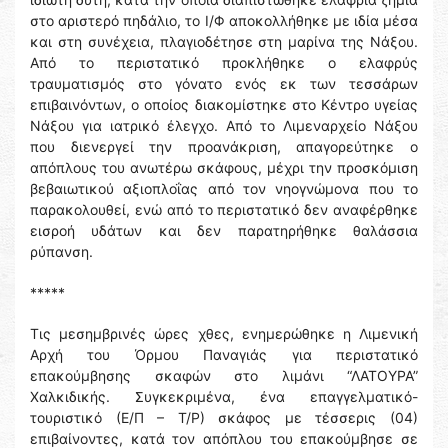
στο αριστερό πηδάλιο, το Ι/Φ αποκολλήθηκε με ιδία μέσα
και στη συνέχεια, πλαγιοδέτησε στη μαρίνα της Νάξου.
Από το περιστατικό προκλήθηκε ο ελαφρύς
τραυματισμός στο γόνατο ενός εκ των τεσσάρων
επιβαινόντων, ο οποίος διακομίστηκε στο Κέντρο υγείας
Νάξου για ιατρικό έλεγχο. Από το Λιμεναρχείο Νάξου
που διενεργεί την προανάκριση, απαγορεύτηκε ο
απόπλους του ανωτέρω σκάφους, μέχρι την προσκόμιση
βεβαιωτικού αξιοπλοΐας από τον νηογνώμονα που το
παρακολουθεί, ενώ από το περιστατικό δεν αναφέρθηκε
εισροή υδάτων και δεν παρατηρήθηκε θαλάσσια
ρύπανση.
*****
Τις μεσημβρινές ώρες χθες, ενημερώθηκε η Λιμενική
Αρχή του Όρμου Παναγιάς για περιστατικό
επακούμβησης σκαφών στο λιμάνι “ΛΑΤΟΥΡΑ”
Χαλκιδικής. Συγκεκριμένα, ένα επαγγελματικό-
τουριστικό (Ε/Π – Τ/Ρ) σκάφος με τέσσερις (04)
επιβαίνοντες, κατά τον απόπλου του επακούμβησε σε