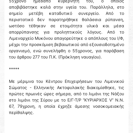
55χρονο ημεδαπό κυβερνήτη του, ο οποίος
αποβιβάστηκε καλά στην υγεία του. Παράλληλα, στο
σημείο μετέβη καταδυτικό συνεργείο. Από το
περιστατικό δεν παρατηρήθηκε θαλάσσια ρύπανση,
ωστόσο τέθηκαν σε ετοιμότητα υλικά και μέσα
απορρύπανσης για προληπτικούς λόγους. Από το
Λιμεναρχείο Μυκόνου απαγορεύτηκε ο απόπλους του Ι/Φ,
μέχρι την προσκόμιση βεβαιωτικού από εξουσιοδοτημένο
οργανισμό, ενώ συνελήφθη ο 55χρονος, για παράβαση
του άρθρου 277 του Π.Κ. (Πρόκληση ναυαγίου).
*****
Με μέριμνα του Κέντρου Επιχειρήσεων του Λιμενικού
Σώματος - Ελληνικής Ακτοφυλακής διακομίσθηκε, τις
πρώτες πρωινές ώρες σήμερα, από το λιμάνι της Νάξου
στο λιμάνι της Σύρου με το Ε/Γ-Τ/Ρ “ΚΥΡΙΑΡΧΟΣ V” Ν.Ν.
67, 79χρονη, η οποία έχρηζε άμεσης νοσοκομειακής
περίθαλψης.