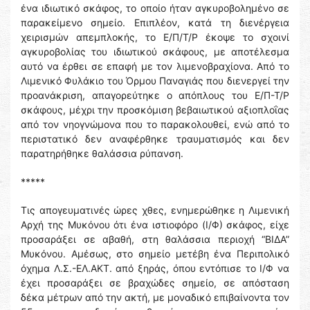
ένα ιδιωτικό σκάφος, το οποίο ήταν αγκυροβολημένο σε
παρακείμενο σημείο. Επιπλέον, κατά τη διενέργεια
χειρισμών απεμπλοκής, το Ε/Π/Τ/Ρ έκοψε το σχοινί
αγκυροβολίας του ιδιωτικού σκάφους, με αποτέλεσμα
αυτό να έρθει σε επαφή με τον λιμενοβραχίονα. Από το
Λιμενικό Φυλάκιο του Όρμου Παναγιάς που διενεργεί την
προανάκριση, απαγορεύτηκε ο απόπλους του Ε/Π-Τ/Ρ
σκάφους, μέχρι την προσκόμιση βεβαιωτικού αξιοπλοΐας
από τον νηογνώμονα που το παρακολουθεί, ενώ από το
περιστατικό δεν αναφέρθηκε τραυματισμός και δεν
παρατηρήθηκε θαλάσσια ρύπανση.
*****
Τις απογευματινές ώρες χθες, ενημερώθηκε η Λιμενική
Αρχή της Μυκόνου ότι ένα ιστιοφόρο (Ι/Φ) σκάφος, είχε
προσαράξει σε αβαθή, στη θαλάσσια περιοχή “ΒΙΔΑ”
Μυκόνου. Αμέσως, στο σημείο μετέβη ένα Περιπολικό
όχημα Λ.Σ.-ΕΛ.ΑΚΤ. από ξηράς, όπου εντόπισε το Ι/Φ να
έχει προσαράξει σε βραχώδες σημείο, σε απόσταση
δέκα μέτρων από την ακτή, με μοναδικό επιβαίνοντα τον