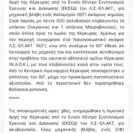
Αρχή της Κέρκυρας από το Ενιαίο Κέντρο Συντονισμού
Έρευνας και Διάσωσης (ΕΚΣΕΔ) του Λ.Σ.-ΕΛ.ΑΚΤ., για
μηχανική βλάβη ενός θαλαμηγού (Θ/Γ) σκάφους σημαίας
Cook Islands, με πέντε (05) αλλοδαπούς επιβαίνοντες (4
υπήκοοι Ουκρανίας και 1 υπήκοος Μαυροβουνίου), το
οποίο έπλεε προς το λιμάνι της Κέρκυρας. Αμέσως για
την περιοχή αναχώρησε ένα Ναυαγοσωστικό σκάφος
Λ.Σ.-ΕΛ.ΑΚΤ. (Ν/Γ), ενώ στη συνέχεια το Θ/Γ έθεσε σε
λειτουργία τις μηχανές του και κατέπλευσε αυτοδύναμα
στην προβλήτα του ναυτικού αθλητικού ομίλου Κέρκυρας
(Ν.Α.Ο.Κ.), με τους επιβαίνοντες καλά στην υγεία τους.
Από το Κεντρικό Λιμεναρχείο Κέρκυρας απαγορεύτηκε ο
απόπλους του Θ/Γ, μέχρι την προσκόμιση πιστοποιητικού
αξιοπλοΐας. Από το περιστατικό δεν παρατηρήθηκε
θαλάσσια ρύπανση.
*****
Τις απογευματινές ώρες χθες, ενημερώθηκε η Λιμενική
Αρχή της Κέρκυρας από το Ενιαίο Κέντρο Συντονισμού
Έρευνας και Διάσωσης (ΕΚΣΕΔ) του Λ.Σ.-ΕΛ.ΑΚΤ. για
ακυβερνησία, λόγω μηχανικής βλάβης, ενός (Ι/Φ)