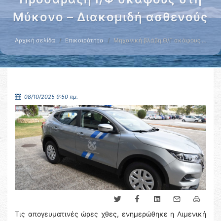
Μύκονο – Διακομιδή ασθενούς
Αρχική σελίδα
Επικαιρότητα
Μηχανική βλάβη Θ/Γ σκάφους …
08/10/2025 9:50 πμ.
Τις απογευματινές ώρες χθες, ενημερώθηκε η Λιμενική