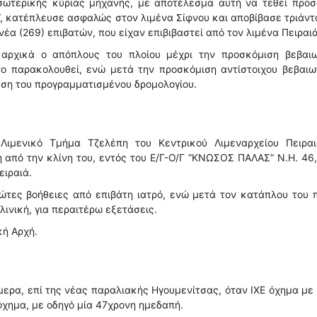
εσωτερικής κύριας μηχανής, με αποτέλεσμα αυτή να τεθεί προσ
T”, κατέπλευσε ασφαλώς στον λιμένα Σίφνου και αποβίβασε τριάντ
έα (269) επιβατών, που είχαν επιβιβαστεί από τον λιμένα Πειραιά
 αρχικά ο απόπλους του πλοίου μέχρι την προσκόμιση βεβαιω
ο παρακολουθεί, ενώ μετά την προσκόμιση αντίστοιχου βεβαιωτ
εση του προγραμματισμένου δρομολογίου.
Λιμενικό Τμήμα Τζελέπη του Κεντρικού Λιμεναρχείου Πειραι
 από την κλίνη του, εντός του Ε/Γ-Ο/Γ “ΚΝΩΣΟΣ ΠΑΛΑΣ” Ν.Η. 46
ειραιά.
τες βοήθειες από επιβάτη ιατρό, ενώ μετά τον κατάπλου του 
λινική, για περαιτέρω εξετάσεις.
κή Αρχή.
ερα, επί της νέας παραλιακής Ηγουμενίτσας, όταν ΙΧΕ όχημα με
όχημα, με οδηγό μία 47χρονη ημεδαπή.