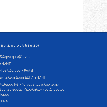
ρήσιμοι σύνδεσμοι
Ελληνική κυβέρνηση
ΥΝΑΝΠ
Η σελίδα μου - Portal
Επιτελική Δομή ΕΣΠΑ ΥΝΑΝΠ
Κώδικας Ηθικής και Επαγγελματικής
Συμπεριφοράς Υπαλλήλων του Δημοσίου
Τομέα
Ι.Ι.Ε.Ν.