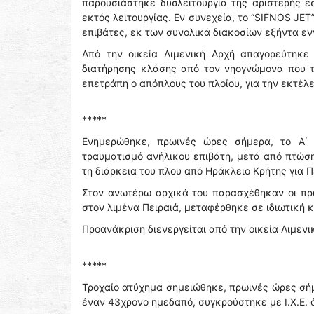
παρουσιάστηκε δυσλειτουργία της αριστερής 
εκτός λειτουργίας. Εν συνεχεία, το “SIFNOS JE
επιβάτες, εκ των συνολικά διακοσίων εξήντα ενν
Από την οικεία Λιμενική Αρχή απαγορεύτηκε
διατήρησης κλάσης από τον νηογνώμονα που τ
επετράπη ο απόπλους του πλοίου, για την εκτέλ
*****
Ενημερώθηκε, πρωινές ώρες σήμερα, το Α΄ 
τραυματισμό ανήλικου επιβάτη, μετά από πτώση
τη διάρκεια του πλου από Ηράκλειο Κρήτης για Π
Στον ανωτέρω αρχικά του παρασχέθηκαν οι πρώ
στον λιμένα Πειραιά, μεταφέρθηκε σε ιδιωτική κ
Προανάκριση διενεργείται από την οικεία Λιμενι
*****
Τροχαίο ατύχημα σημειώθηκε, πρωινές ώρες σήμ
έναν 43χρονο ημεδαπό, συγκρούστηκε με Ι.Χ.Ε. 