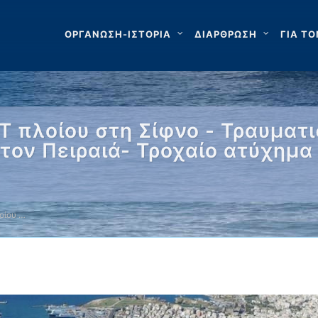
ΟΡΓΑΝΩΣΗ-ΙΣΤΟΡΙΑ
ΔΙΑΡΘΡΩΣΗ
ΓΙΑ ΤΟ
 πλοίου στη Σίφνο - Τραυματ
στον Πειραιά- Τροχαίο ατύχημα
οίου …