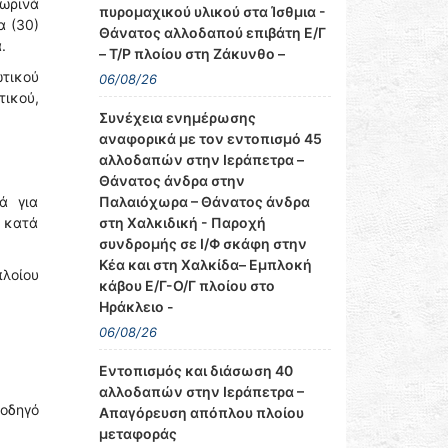
ωρινά
πυρομαχικού υλικού στα Ίσθμια -
α (30)
Θάνατος αλλοδαπού επιβάτη Ε/Γ
.
– Τ/Ρ πλοίου στη Ζάκυνθο –
τικού
06/08/26
ικού,
Συνέχεια ενημέρωσης
αναφορικά με τον εντοπισμό 45
αλλοδαπών στην Ιεράπετρα –
Θάνατος άνδρα στην
Παλαιόχωρα – Θάνατος άνδρα
ά για
στη Χαλκιδική - Παροχή
, κατά
συνδρομής σε Ι/Φ σκάφη στην
Κέα και στη Χαλκίδα– Εμπλοκή
πλοίου
κάβου Ε/Γ-Ο/Γ πλοίου στο
Ηράκλειο -
06/08/26
Εντοπισμός και διάσωση 40
αλλοδαπών στην Ιεράπετρα –
 οδηγό
Απαγόρευση απόπλου πλοίου
μεταφοράς