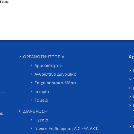
ίτσα
Χ
ΟΡΓΑΝΩΣΗ-ΙΣΤΟΡΙΑ
Αρμοδιότητες
Ανθρώπινο Δυναμικό
Επιχειρησιακά Μέσα
Ιστορία
Ταμεία
ΔΙΑΡΘΡΩΣΗ
es
Ηγεσία
Γενική Επιθεώρηση Λ.Σ.-ΕΛ.ΑΚΤ.