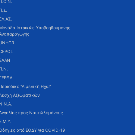
Π.Ο.Ν.
Π.Σ.
ΕΛ.ΑΣ.
Μονάδα Ιατρικώς Υποβοηθούμενης
Αναπαραγωγής
UNHCR
CEPOL
ΕΑΑΝ
Π.Ν.
ΓΕΕΘΑ
Περιοδικό “Λιμενική Ηχώ”
Λέσχη Αξιωματικών
Ν.Ν.Α.
Αγγελίες προς Ναυτιλλομένους
Ε.Μ.Υ.
Οδηγίες από ΕΟΔΥ για COVID-19