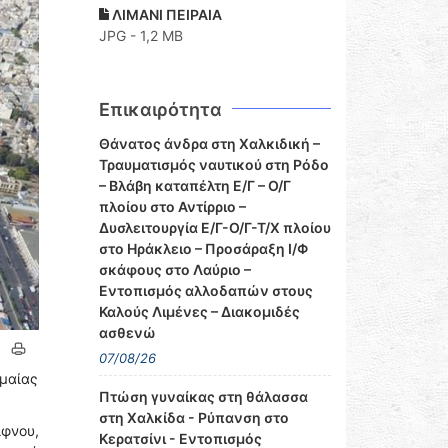
ΛΙΜΑΝΙ ΠΕΙΡΑΙΑ
JPG - 1,2 MB
Επικαιρότητα
Θάνατος άνδρα στη Χαλκιδική –
Τραυματισμός ναυτικού στη Ρόδο
– Βλάβη καταπέλτη Ε/Γ – Ο/Γ
πλοίου στο Αντίρριο –
Δυσλειτουργία Ε/Γ-Ο/Γ-Τ/Χ πλοίου
στο Ηράκλειο – Προσάραξη Ι/Φ
σκάφους στο Λαύριο –
Εντοπισμός αλλοδαπών στους
Καλούς Λιμένες – Διακομιδές
ασθενώ
07/08/26
ημαίας
Πτώση γυναίκας στη θάλασσα
στη Χαλκίδα - Ρύπανση στο
φνου,
Κερατσίνι - Εντοπισμός