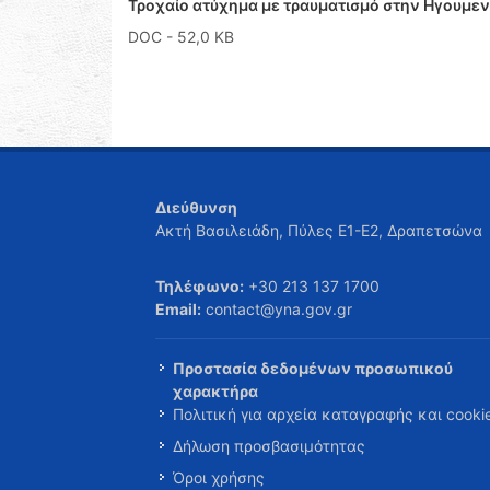
Τροχαίο ατύχημα με τραυματισμό στην Ηγουμεν
DOC
- 52,0 KB
Διεύθυνση
Ακτή Βασιλειάδη, Πύλες Ε1-Ε2, Δραπετσώνα
Τηλέφωνο:
+30 213 137 1700
Email:
contact@yna.gov.gr
Προστασία δεδομένων προσωπικού
χαρακτήρα
Πολιτική για αρχεία καταγραφής και cooki
Δήλωση προσβασιμότητας
Όροι χρήσης