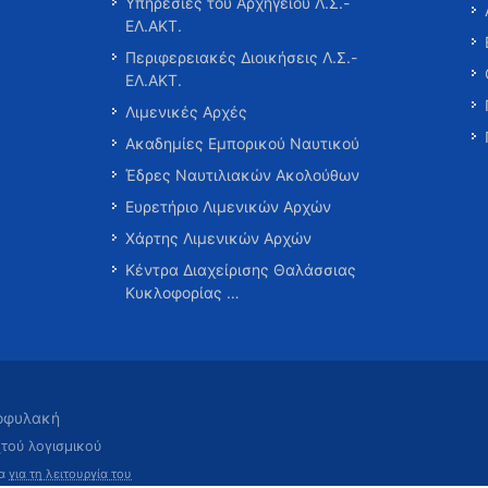
Υπηρεσίες του Αρχηγείου Λ.Σ.-
ΕΛ.ΑΚΤ.
Περιφερειακές Διοικήσεις Λ.Σ.-
ΕΛ.ΑΚΤ.
Λιμενικές Αρχές
Ακαδημίες Εμπορικού Ναυτικού
Έδρες Ναυτιλιακών Ακολούθων
Ευρετήριο Λιμενικών Αρχών
Χάρτης Λιμενικών Αρχών
Κέντρα Διαχείρισης Θαλάσσιας
Κυκλοφορίας …
τοφυλακή
χτού λογισμικού
τα
για τη λειτουργία του