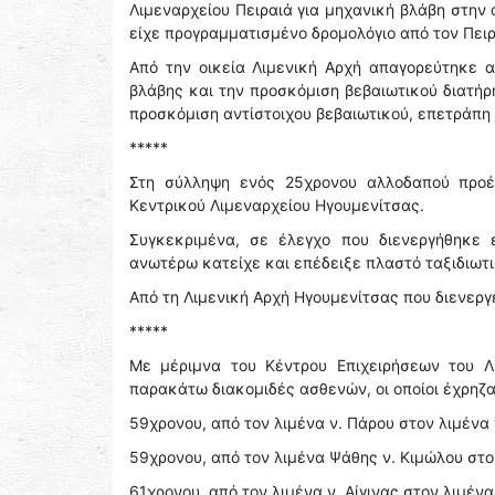
Λιμεναρχείου Πειραιά για μηχανική βλάβη στην 
είχε προγραμματισμένο δρομολόγιο από τον Πειρ
Από την οικεία Λιμενική Αρχή απαγορεύτηκε 
βλάβης και την προσκόμιση βεβαιωτικού διατή
προσκόμιση αντίστοιχου βεβαιωτικού, επετράπη
*****
Στη σύλληψη ενός 25χρονου αλλοδαπού προέ
Κεντρικού Λιμεναρχείου Ηγουμενίτσας.
Συγκεκριμένα, σε έλεγχο που διενεργήθηκε 
ανωτέρω κατείχε και επέδειξε πλαστό ταξιδιωτι
Από τη Λιμενική Αρχή Ηγουμενίτσας που διενερ
*****
Με μέριμνα του Κέντρου Επιχειρήσεων του Λ
παρακάτω διακομιδές ασθενών, οι οποίοι έχρηζ
59χρονου, από τον λιμένα ν. Πάρου στον λιμένα ν.
59χρονου, από τον λιμένα Ψάθης ν. Κιμώλου στον 
61χρονου, από τον λιμένα ν. Αίγινας στον λιμέν