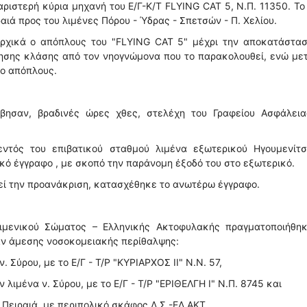
αριστερή κύρια μηχανή του Ε/Γ-Κ/Τ FLYING CAT 5, Ν.Π. 11350. Το
αιά προς του λιμένες Πόρου - Ύδρας - Σπετσών - Π. Χελίου.
αρχικά ο απόπλους του "FLYING CAT 5" μέχρι την αποκατάστασ
ρησης κλάσης από τον νηογνώμονα που το παρακολουθεί, ενώ με
 ο απόπλους.
βησαν, βραδινές ώρες χθες, στελέχη του Γραφείου Ασφάλεια
εντός του επιβατικού σταθμού λιμένα εξωτερικού Ηγουμενίτσ
κό έγγραφο , με σκοπό την παράνομη έξοδό του στο εξωτερικό.
γεί την προανάκριση, κατασχέθηκε το ανωτέρω έγγραφο.
ιμενικού Σώματος – Ελληνικής Ακτοφυλακής πραγματοποιήθηκ
αν άμεσης νοσοκομειακής περίθαλψης:
 Σύρου, με το Ε/Γ - Τ/Ρ "ΚΥΡΙΑΡΧΟΣ ΙΙ" Ν.Ν. 57,
λιμένα ν. Σύρου, με το Ε/Γ - Τ/Ρ "ΕΡΙΘΕΛΓΗ Ι" Ν.Π. 8745 και
α Πειραιά, με περιπολικό σκάφος Λ.Σ.-ΕΛ.ΑΚΤ.