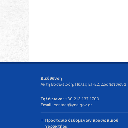
Διεύθυνση
Ακτή Βασιλειάδη, Πύλες Ε1-Ε2, Δραπετσώνα
Τηλέφωνο:
+30 213 137 1700
Email:
contact@yna.gov.gr
Προστασία δεδομένων προσωπικού
χαρακτήρα