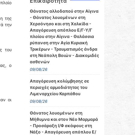
Επικαιρότητα
 πλοίο
Θάνατος αλλοδαπού στην Αίγινα
- Θάνατος λουομένων στη
η της
Χερσόνησο και στη Χαλκίδα -
τά την
Απαγόρευση απόπλου Ε/Γ-Υ/Γ
πλοίου στην Αίγινα - Θαλάσσια
ρύπανση στην Αγία Κυριακή
Τρικέρων - Τραυματισμός άνδρα
ς του
στη Νεάπολη Βοιών - Διακομιδές
ασθενών
ας, ο
09/08/26
Απαγόρευση κολύμβησης σε
περιοχές αρμοδιότητας του
Λιμεναρχείου Καρπάθου
αν οι
09/08/26
Θάνατος λουομένων στη
Μήθυμνα και στον Νέο Μαρμαρά
- Προσάραξη Ι/Φ σκάφους στη
Νάξο - Απαγόρευση απόπλου Ε/