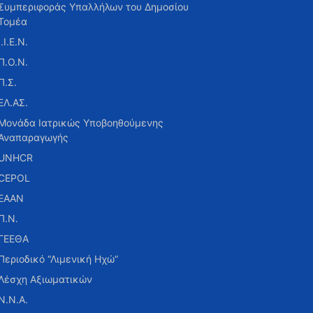
Συμπεριφοράς Υπαλλήλων του Δημοσίου
Τομέα
Ι.Ι.Ε.Ν.
Π.Ο.Ν.
Π.Σ.
ΕΛ.ΑΣ.
Μονάδα Ιατρικώς Υποβοηθούμενης
Αναπαραγωγής
UNHCR
CEPOL
ΕΑΑΝ
Π.Ν.
ΓΕΕΘΑ
Περιοδικό “Λιμενική Ηχώ”
Λέσχη Αξιωματικών
Ν.Ν.Α.