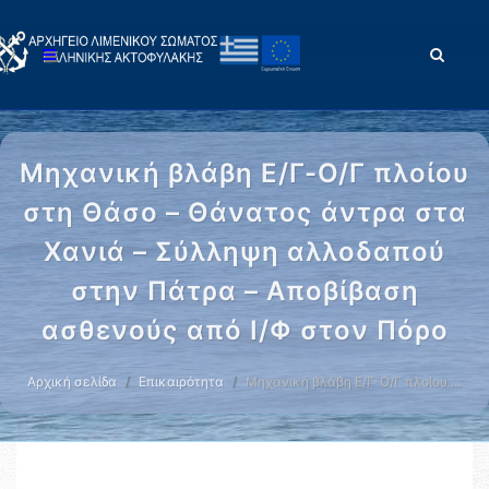
Μηχανική βλάβη Ε/Γ-Ο/Γ πλοίου
στη Θάσο – Θάνατος άντρα στα
Χανιά – Σύλληψη αλλοδαπού
στην Πάτρα – Αποβίβαση
ασθενούς από Ι/Φ στον Πόρο
Αρχική σελίδα
Επικαιρότητα
Μηχανική βλάβη Ε/Γ-Ο/Γ πλοίου …