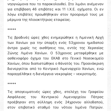
νηογνώμονα που το παρακολουθεί. Στο λιμάνι ανέμεναν
για επιβίβαση 46 επιβάτες και 11 Ι.Χ.Ε. οχήματα. Οι εν
λόγω επιβάτες προωθήθηκαν στον προορισμό τους με
μέριμνα της πλοιοκτήτριας εταιρείας.
*****
Τις βραδινές ώρες χθες ενημερώθηκε η Λιμενική Αρχή
των Χανίων για την ύπαρξη ενός 53χρονου ημεδαπού
άντρα χωρίς τις αισθήσεις του, εντός της Χερσαίας
Ζώνης Λιμένα Χανίων. Ο 53χρονος μεταφέρθηκε με
ασθενοφόρο όχημα του ΕΚΑΒ στο Γενικό Νοσοκομείο
Χανίων, όπου διαπιστώθηκε ο θάνατός του. Προανάκριση
διενεργείται από το Κεντρικό Λιμεναρχείο Χανίων, ενώ
παραγγέλθηκε η διενέργεια νεκροψίας – νεκροτομής.
*****
Τις απογευματινές ώρες χθες, στελέχη του Γραφείου
Ασφάλειας του Κεντρικού Λιμεναρχείου Πάτρας
προέβησαν στη σύλληψη ενός 24χρονου αλλοδαπού,
στον επιβατικό σταθμό του νότιου λιμένα Πατρών.