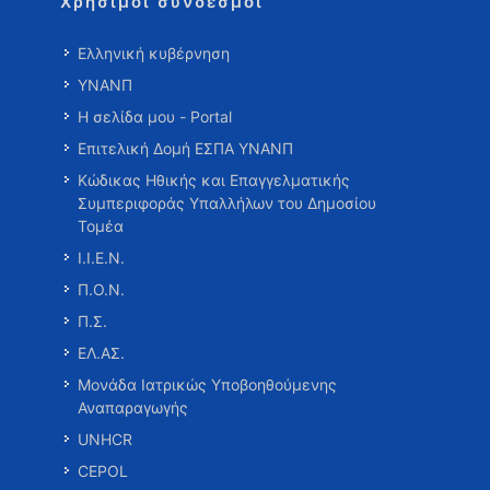
Χρήσιμοι σύνδεσμοι
Ελληνική κυβέρνηση
ΥΝΑΝΠ
Η σελίδα μου - Portal
Επιτελική Δομή ΕΣΠΑ ΥΝΑΝΠ
Κώδικας Ηθικής και Επαγγελματικής
Συμπεριφοράς Υπαλλήλων του Δημοσίου
Τομέα
Ι.Ι.Ε.Ν.
Π.Ο.Ν.
Π.Σ.
ΕΛ.ΑΣ.
Μονάδα Ιατρικώς Υποβοηθούμενης
Αναπαραγωγής
UNHCR
CEPOL