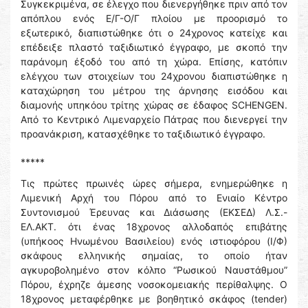
Συγκεκριμένα, σε έλεγχο που διενεργήθηκε πριν από τον
απόπλου ενός Ε/Γ-Ο/Γ πλοίου με προορισμό το
εξωτερικό, διαπιστώθηκε ότι ο 24χρονος κατείχε και
επέδειξε πλαστό ταξιδιωτικό έγγραφο, με σκοπό την
παράνομη έξοδό του από τη χώρα. Επίσης, κατόπιν
ελέγχου των στοιχείων του 24χρονου διαπιστώθηκε η
καταχώρηση του μέτρου της άρνησης εισόδου και
διαμονής υπηκόου τρίτης χώρας σε έδαφος SCHENGEN.
Από το Κεντρικό Λιμεναρχείο Πάτρας που διενεργεί την
προανάκριση, κατασχέθηκε το ταξιδιωτικό έγγραφο.
*****
Τις πρώτες πρωινές ώρες σήμερα, ενημερώθηκε η
Λιμενική Αρχή του Πόρου από το Ενιαίο Κέντρο
Συντονισμού Έρευνας και Διάσωσης (ΕΚΣΕΔ) Λ.Σ.-
ΕΛ.ΑΚΤ. ότι ένας 18χρονος αλλοδαπός επιβάτης
(υπήκοος Ηνωμένου Βασιλείου) ενός ιστιοφόρου (Ι/Φ)
σκάφους ελληνικής σημαίας, το οποίο ήταν
αγκυροβολημένο στον κόλπο “Ρωσικού Ναυστάθμου”
Πόρου, έχρηζε άμεσης νοσοκομειακής περίθαλψης. Ο
18χρονος μεταφέρθηκε με βοηθητικό σκάφος (tender)