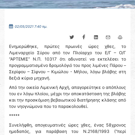
02/05/2021 7:40 πμ.
Ενημερώθηκε, πρώτες πρωινές ώρες χθες, το
Λιμεναρχείο Σύρου από τον Πλοίαρχο του Ε/Γ – Ο/Γ
“ΑΡΤΕΜΙΣ” Ν.Π. 10317 ότι αδυνατεί να εκτελέσει το
προγραμματισμένο δρομολόγιό του προς λιμένες Πάρου –
Σερίφου – Σίφνου – Κιμώλου - Μήλου, λόγω βλάβης στη
δεξιά κύρια μηχανή.
Από την οικεία Λιμενική Αρχή, απαγορεύτηκε ο απόπλους
του εν λόγω πλοίου, μέχρι την αποκατάσταση της βλάβης
και την προσκόμιση βεβαιωτικού διατήρησης κλάσης από
τον νηογνώμονα που το παρακολουθεί.
*****
Συνελήφθη, απογευματινές ώρες χθες, ένας 58χρονος
ημεδαπός, για παράβαση του Ν.2168/1993 (“περί