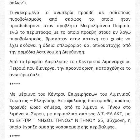
όπλων”).
Συγκεκριμένα, ο ανωτέρω προέβη σε άσκοπους
πυροβολισμούς από σκάφος το οποίο ήταν
προσδεδεμένο στον προβλήτα Μικρολίμανου Πειραιά,
ενώ το περίστροφο με το οποίο προέβη στους εν λόγω
πυροβολισμούς, βρισκόταν στην κατοχή του χωρίς να
έχει εκδοθεί η άδεια οπλοφορίας και οπλοκατοχής από
την αρμόδια Αστυνομική Διεύθυνση.
Από το Γραφείο Ασφάλειας του Κεντρικού Λιμεναρχείου
Πειραιά που διενεργεί την προανάκριση, κατασχέθηκε το
ανωτέρω όπλο.
*****
Με μέριμνα του Κέντρου Επιχειρήσεων του Λιμενικού
Σώματος – Ελληνικής Ακτοφυλακής διεκομίσθη, πρώτες
πρωινές ώρες σήμερα, από το λιμένα ν. Τήνου στο
λιμένα ν. Σύρου, με περιπολικό σκάφος Λ.Σ.-ΕΛ.ΑΚΤ, με
το Ε/Γ-Τ/Ρ '' ΝΗΣΟΣ ΤΗΝΟΣ'' Ν.ΤΗΝΟΥ 25, 35χρονη, η
οποία έχρηζε άμεσης νοσοκομειακής περίθαλψης.
*****