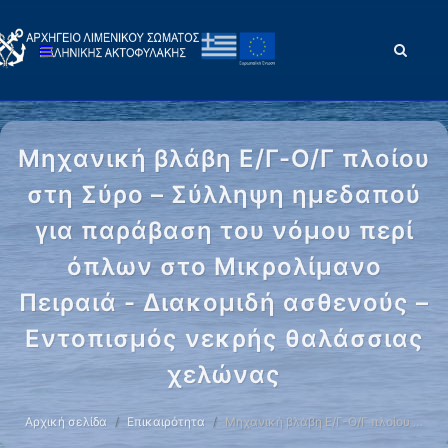
Μηχανική βλάβη Ε/Γ-Ο/Γ πλοίου
στη Σύρο – Σύλληψη ημεδαπού
για παράβαση του νόμου περί
όπλων στο Μικρολίμανο
Πειραιά - Διακομιδή ασθενούς –
Εντοπισμός νεκρής θαλάσσιας
χελώνας
Αρχική σελίδα
Επικαιρότητα
Μηχανική βλάβη Ε/Γ-Ο/Γ πλοίου …