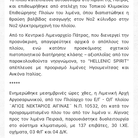
και επιθεωρήθηκε από στελέχη του Τοπικού Κλιμακίου
Επιθεώρησης Πλοίων του λιμένα, όπου διαπιστώθηκε η
θραύση βαλβίδας εισαγωγής στον Νο2 κύλινδρο στην
Νο2 ηλεκτρομηχανή του πλοίου.
Από το Κεντρικό Λιμεναρχείο Πάτρας, που διενεργεί την
προανάκριση, απαγορεύτηκε αρχικά ο απόπλους του
πλοίου, ενώ κατόπιν προσκόμισης σχετικού
πιστοποιητικού διατήρησης κλάσης – αξιοπλοΐας από τον
παρακολουθούντα νηογνώμονα, το ''HELLENIC SPIRIT''
απέπλευσε με προορισμό λιμένες Ηγουμενίτσας και
Ανκόνα Ιταλίας.
*****
Ενημερώθηκε μεσημβρινές ώρες χθες, η Λιμενική Αρχή
Αργοσαρωνικού, από τον Πλοίαρχο του Ε/Γ - Ο/Γ πλοίου
¨ΑΓΙΟΣ ΝΕΚΤΑΡΙΟΣ ΑΙΓΙΝΑΣ¨ Ν.Π. 10532, ότι κατά τον
προγραμματισμένο πλου του από τον λιμένα ν. Αίγινας
προς τον λιμένα Πειραιά, παρουσιάστηκε δυσλειτουργία
στο σύστημα κλιματισμού, με 137 επιβάτες, 30 Ι.ΧΕ.
οχήματα, 03 Φ/Γ και 04 Δ/Κ.