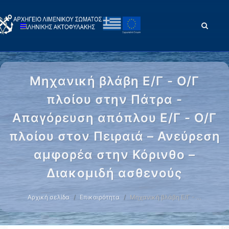
Μηχανική βλάβη Ε/Γ - Ο/Γ
πλοίου στην Πάτρα -
Απαγόρευση απόπλου Ε/Γ - Ο/Γ
πλοίου στον Πειραιά – Ανεύρεση
αμφορέα στην Κόρινθο –
Διακομιδή ασθενούς
Αρχική σελίδα
Επικαιρότητα
Μηχανική βλάβη Ε/Γ - …