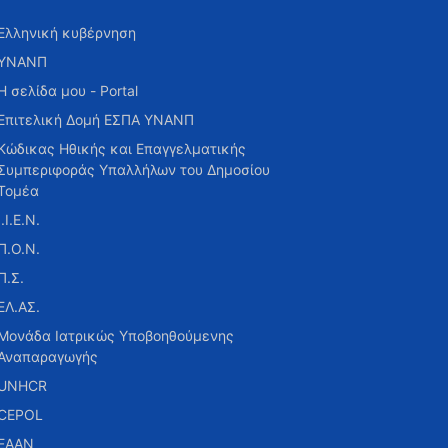
Ελληνική κυβέρνηση
ΥΝΑΝΠ
Η σελίδα μου - Portal
Επιτελική Δομή ΕΣΠΑ ΥΝΑΝΠ
Κώδικας Ηθικής και Επαγγελματικής
Συμπεριφοράς Υπαλλήλων του Δημοσίου
Τομέα
Ι.Ι.Ε.Ν.
Π.Ο.Ν.
Π.Σ.
ΕΛ.ΑΣ.
Μονάδα Ιατρικώς Υποβοηθούμενης
Αναπαραγωγής
UNHCR
CEPOL
ΕΑΑΝ