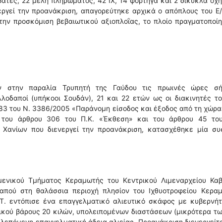
ιβάτες, 22 μέλη πληρώματος, 42 ΙΧ, 14 φορτηγά και 2 δίκυκλα οχ
εργεί την προανάκριση, απαγορεύτηκε αρχικά ο απόπλους του Ε/
ην προσκόμιση βεβαιωτικού αξιοπλοΐας, το πλοίο πραγματοποί
ν στην παραλία Τρυπητή της Γαύδου τις πρωινές ώρες σή
οδαποί (υπήκοοι Σουδάν), 21 και 22 ετών ως οι διακινητές το
83 του Ν. 3386/2005 «Παράνομη είσοδος και έξοδος από τη χώρα
 του άρθρου 306 του Π.Κ. «Έκθεση» και του άρθρου 45 του
ο Χανίων που διενεργεί την προανάκριση, κατασχέθηκε μία συ
μενικού Τμήματος Κεραμωτής του Κεντρικού Λιμεναρχείου Καβ
πού στη θαλάσσια περιοχή πλησίον του Ιχθυοτροφείου Κεραμ
ΚΤ. εντόπισε ένα επαγγελματικό αλιευτικό σκάφος με κυβερνή
λικού βάρους 20 κιλών, υπολειπομένων διαστάσεων (μικρότερα τ
βλεπόμενη επαγγελματική άδεια αλιείας. Προανάκριση διενεργείτ