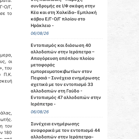
ήματα.
συνδρομής σε Ι/Φ σκάφη στην
Γ-Ο/Γ,
Κέα και στη Χαλκίδα– Εμπλοκή
ησε το
κάβου Ε/Γ-Ο/Γ πλοίου στο
Ηράκλειο -
06/08/26
Εντοπισμός και διάσωση 40
αλλοδαπών στην Ιεράπετρα –
μερα,
Απαγόρευση απόπλου πλοίου
υς, οι
μεταφοράς
», του
εμπορευματοκιβωτίων στον
 Π.Κ.
Πειραιά – Συνέχεια ενημέρωσης
σκευή
σχετικά με τον εντοπισμό 33
αλλοδαπών στη Γαύδο -
Εντοπισμός 47 αλλοδαπών στην
Ιεράπετρα -
06/08/26
άλας,
ωτής.
Συνέχεια ενημέρωσης
τη τον
αναφορικά με τον εντοπισμό 44
ων 180
αλλοδαπών στην Ιεράπετρα–
αι από