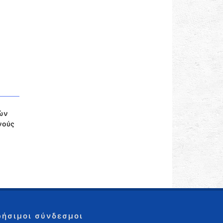
πών
νούς
ρήσιμοι σύνδεσμοι