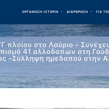
ΟΡΓΑΝΩΣΗ-ΙΣΤΟΡΙΑ
ΔΙΑΡΘΡΩΣΗ
ΓΙΑ ΤΟ
Γ πλοίου στο Λαύριο – Συνέχ
πισμό 41 αλλοδαπών στη Γαύδο
ς –Σύλληψη ημεδαπού στην Α
οίου …