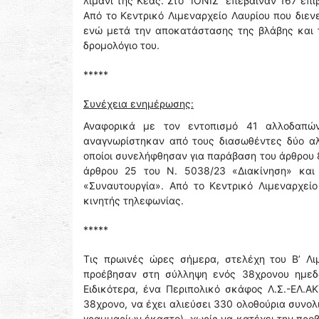
λιμάνι της Κέας. Στο “ΙΟΝΙΣ” επέβαιναν 167 επ
Από το Κεντρικό Λιμεναρχείο Λαυρίου που διεν
ενώ μετά την αποκατάστασης της βλάβης και τ
δρομολόγιο του.
*****
Συνέχεια ενημέρωσης:
Αναφορικά με τον εντοπισμό 41 αλλοδαπώ
αναγνωρίστηκαν από τους διασωθέντες δύο αλλ
οποίοι συνελήφθησαν για παράβαση του άρθρου 
άρθρου 25 του Ν. 5038/23 «Διακίνηση» και
«Συναυτουργία». Από το Κεντρικό Λιμεναρχεί
κινητής τηλεφωνίας.
*****
Τις πρωινές ώρες σήμερα, στελέχη του Β’ Λι
προέβησαν στη σύλληψη ενός 38χρονου ημεδα
Ειδικότερα, ένα Περιπολικό σκάφος Λ.Σ.-ΕΛ.Α
38χρονο, να έχει αλιεύσει 330 ολοθούρια συνο
γραμμαρίων έκαστο), χωρίς να κατέχει την προ