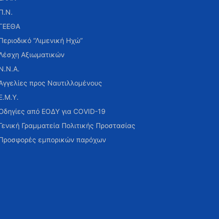
Π.Ν.
ΓΕΕΘΑ
Περιοδικό “Λιμενική Ηχώ”
Λέσχη Αξιωματικών
Ν.Ν.Α.
Αγγελίες προς Ναυτιλλομένους
Ε.Μ.Υ.
Οδηγίες από ΕΟΔΥ για COVID-19
Γενική Γραμματεία Πολιτικής Προστασίας
Προσφορές εμπορικών παρόχων