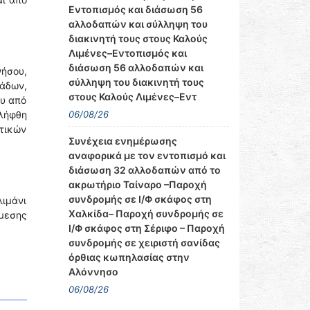
Εντοπισμός και διάσωση 56
αλλοδαπών και σύλληψη του
διακινητή τους στους Καλούς
Λιμένες–Εντοπισμός και
διάσωση 56 αλλοδαπών και
νήσου,
σύλληψη του διακινητή τους
ράδων,
στους Καλούς Λιμένες–Εντ
ου από
06/08/26
ελήφθη
ητικών
Συνέχεια ενημέρωσης
αναφορικά με τον εντοπισμό και
διάσωση 32 αλλοδαπών από το
ακρωτήριο Ταίναρο –Παροχή
συνδρομής σε Ι/Φ σκάφος στη
λιμάνι
Χαλκίδα– Παροχή συνδρομής σε
μεσης
Ι/Φ σκάφος στη Σέριφο – Παροχή
συνδρομής σε χειριστή σανίδας
όρθιας κωπηλασίας στην
Αλόννησο
06/08/26