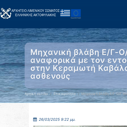
Μηχανική βλάβη Ε/Γ-Ο/
αναφορικά με τον εντο
στην Κεραμωτή Καβάλα
ασθενούς
Αρχική σελίδα
Επικαιρότητα
Μηχανική βλάβη Ε/Γ-Ο/Γ πλ
26/03/2025 9:22 μμ.