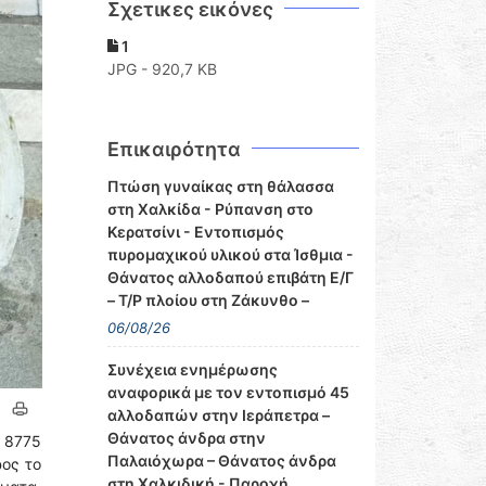
Σχετικες εικόνες
1
JPG - 920,7 KB
Επικαιρότητα
Πτώση γυναίκας στη θάλασσα
στη Χαλκίδα - Ρύπανση στο
Κερατσίνι - Εντοπισμός
πυρομαχικού υλικού στα Ίσθμια -
Θάνατος αλλοδαπού επιβάτη Ε/Γ
– Τ/Ρ πλοίου στη Ζάκυνθο –
06/08/26
Συνέχεια ενημέρωσης
αναφορικά με τον εντοπισμό 45
αλλοδαπών στην Ιεράπετρα –
Θάνατος άνδρα στην
. 8775
Παλαιόχωρα – Θάνατος άνδρα
ρος το
στη Χαλκιδική - Παροχή