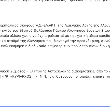
εριπολικού σκάφους Λ.Σ.-ΕΛ.ΑΚΤ. της Λιμενικής Αρχής της Αλον
ς εντός του Εθνικού Θαλάσσιου Πάρκου Αλοννήσου Βορείων Σπο
ποίο αλίευε χωρίς να έχει εφοδιαστεί με τη σχετική άδεια εισόδ
ενικό σταθμό της Αλοννήσου που διενεργεί την προανάκριση, συν
 ενώ κινήθηκε η διαδικασία επιβολής των προβλεπόμενων διοικ
νικού Σώματος – Ελληνικής Ακτοφυλακής διακομίστηκε, από το 
Γ-Τ/Ρ «ΚΥΡΙΑΡΧΟΣ ΙΙ» Ν.Ν. 57, 65χρονος, ο οποίος έχρηζε ά