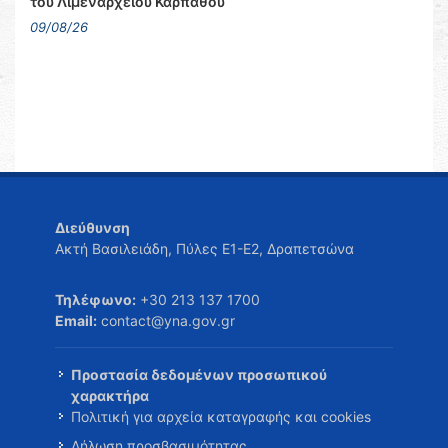
του Λιμεναρχείου Καρπάθου
09/08/26
Διεύθυνση
Ακτή Βασιλειάδη, Πύλες Ε1-Ε2, Δραπετσώνα
Τηλέφωνο:
+30 213 137 1700
Email:
contact@yna.gov.gr
Προστασία δεδομένων προσωπικού
χαρακτήρα
Πολιτική για αρχεία καταγραφής και cookies
Δήλωση προσβασιμότητας