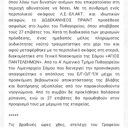
όπου λόγω των δυνατών ανέμων που επικρατούσαν στη
περιοχή αδυνατούσε να δέσει. Με τη συνδρομή ενός
περιπολικού σκάφους Λ.Σ.-ΕΛ.ΑΚΤ. και ιδιωτικών
σκαφών, το ΔΩΔΕΚΑΝΗΣΟΣ ΠΡΑΙΝΤ προσέδεσε
ασφαλώς στο λιμάνι του Πυθαγορείου, όπου αποβίβασε
τους 27 επιβάτες του. Κατά τη διαδικασία των χειρισμών
πρόσδεσης, ένας ημεδαπός μέλος πληρώματος
(ειδικότητας ναύτη) τραυματίστηκε στο χέρι του και
αφού μεταφέρθηκε με το περιπολικό σκάφος στη στεριά,
διακομίστηκε στο Γενικό Νοσοκομείο της Σάμου «ΑΓΙΟΣ
ΠΑΝΤΕΛΕΗΜΩΝ». Από το Α’ Λιμενικό Τμήμα Πυθαγορείου
του Λιμεναρχείο Σάμου που διενεργεί την προανάκριση
απαγορεύτηκε ο απόπλους του Ε/Γ-Ο/Γ-Τ/Χ μέχρι τη
προσκόμιση βεβαιωτικού αποκατάστασης της βλάβης
και διατήρησης αξιοπλοΐας από τον παρακολουθούντα
νηογνώμονα. Από το συμβάν δε προκλήθηκε θαλάσσια
ρύπανση, ενώ οι 27 επιβάτες θα προωθηθούν στον
προορισμό τους με μέριμνα της εταιρείας.
*****
Τις βραδινές ώρες χθες, στελέχη του Γραφείου