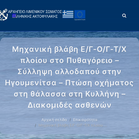
Μηχανική βλάβη Ε/Γ-Ο/Γ-Τ/Χ
πλοίου στο Πυθαγόρειο –
Σύλληψη αλλοδαπού στην
Ηγουμενίτσα – Πτώση οχήματος
στη θάλασσα στη Κυλλήνη –
Διακομιδές ασθενών
Αρχική σελίδα
Επικαιρότητα
Μηχανική βλάβη Ε/Γ-Ο/Γ-Τ/Χ πλοίου …