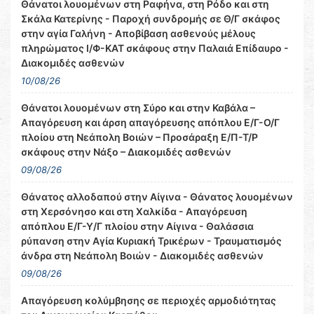
Θάνατοι λουομένων στη Ραφήνα, στη Ρόδο και στη
Σκάλα Κατερίνης - Παροχή συνδρομής σε Θ/Γ σκάφος
στην αγία Γαλήνη - Αποβίβαση ασθενούς μέλους
πληρώματος Ι/Φ-ΚΑΤ σκάφους στην Παλαιά Επίδαυρο -
Διακομιδές ασθενών
10/08/26
Θάνατοι λουομένων στη Σύρο και στην Καβάλα –
Απαγόρευση και άρση απαγόρευσης απόπλου Ε/Γ-Ο/Γ
πλοίου στη Νεάπολη Βοιών – Προσάραξη Ε/Π-Τ/Ρ
σκάφους στην Νάξο – Διακομιδές ασθενών
09/08/26
Θάνατος αλλοδαπού στην Αίγινα - Θάνατος λουομένων
στη Χερσόνησο και στη Χαλκίδα - Απαγόρευση
απόπλου Ε/Γ-Υ/Γ πλοίου στην Αίγινα - Θαλάσσια
ρύπανση στην Αγία Κυριακή Τρικέρων - Τραυματισμός
άνδρα στη Νεάπολη Βοιών - Διακομιδές ασθενών
09/08/26
Απαγόρευση κολύμβησης σε περιοχές αρμοδιότητας