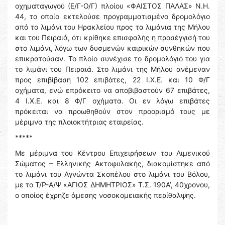
οχηματαγωγού (Ε/Γ-Ο/Γ) πλοίου «ΦΑΙΣΤΟΣ ΠΑΛΑΣ» Ν.Η.
44, το οποίο εκτελούσε προγραμματισμένο δρομολόγιο
από το λιμάνι του Ηρακλείου προς τα λιμάνια της Μήλου
και του Πειραιά, ότι κρίθηκε επισφαλής η προσέγγισή του
στο λιμάνι, λόγω των δυσμενών καιρικών συνθηκών που
επικρατούσαν. Το πλοίο συνέχισε το δρομολόγιό του για
το λιμάνι του Πειραιά. Στο λιμάνι της Μήλου ανέμεναν
προς επιβίβαση 102 επιβάτες, 22 Ι.Χ.Ε. και 10 Φ/Γ
οχήματα, ενώ επρόκειτο να αποβιβαστούν 67 επιβάτες,
4 Ι.Χ.Ε. και 8 Φ/Γ οχήματα. Οι εν λόγω επιβάτες
πρόκειται να προωθηθούν στον προορισμό τους με
μέριμνα της πλοιοκτήτριας εταιρείας.
*****
Με μέριμνα του Κέντρου Επιχειρήσεων του Λιμενικού
Σώματος – Ελληνικής Ακτοφυλακής, διακομίστηκε από
το λιμάνι του Αγνώντα Σκοπέλου στο λιμάνι του Βόλου,
με το Τ/Ρ-Α/Ψ «ΑΓΙΟΣ ΔΗΜΗΤΡΙΟΣ» Τ.Σ. 190Α’, 40χρονου,
ο οποίος έχρηζε άμεσης νοσοκομειακής περίθαλψης.