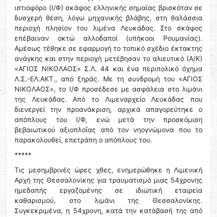
ιστιοφόρο (Ι/Φ) σκάφος ελληνικής σημαίας βρισκόταν σε
δυσχερή θέση, λόγω μηχανικής βλάβης, στη θαλάσσια
περιοχή πλησίον του λιμένα Λευκάδας. Στο σκάφος
επέβαιναν οκτώ αλλοδαποί (υπήκοοι Ρουμανίας).
Αμέσως τέθηκε σε εφαρμογή το τοπικό σχέδιο έκτακτης
ανάγκης και στην περιοχή μετέβησαν το αλιευτικό (Α/Κ)
«ΑΓΙΟΣ ΝΙΚΟΛΑΟΣ» Σ.Λ. 44 και ένα περιπολικό όχημα
Λ.Σ.-ΕΛ.ΑΚΤ., από ξηράς. Με τη συνδρομή του «ΑΓΙΟΣ
ΝΙΚΟΛΑΟΣ», το Ι/Φ προσέδεσε με ασφάλεια στο λιμάνι
της Λευκάδας. Από το Λιμεναρχείο Λευκάδας που
διενεργεί την προανάκριση, αρχικά απαγορεύτηκε ο
απόπλους του Ι/Φ, ενώ μετά την προσκόμιση
βεβαιωτικού αξιοπλοΐας από τον νηογνώμονα που το
παρακολουθεί, επετράπη ο απόπλους του.
*****
Τις μεσημβρινές ώρες χθες, ενημερώθηκε η Λιμενική
Αρχή της Θεσσαλονίκης για τραυματισμό μιας 54χρονης
ημεδαπής εργαζομένης σε ιδιωτική εταιρεία
καθαρισμού, στο λιμάνι της Θεσσαλονίκης.
Συγκεκριμένα, η 54χρονη, κατά την κατάβασή της από