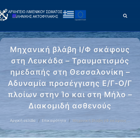
Μηχανική βλάβη Ι/Φ σκάφους
στη Λευκάδα – Τραυματισμός
ημεδαπής στη Θεσσαλονίκη –
Αδυναμία προσέγγισης Ε/Γ-Ο/Γ
πλοίων στην Ίο και στη Μήλο –
Διακομιδή ασθενούς
Αρχική σελίδα
Επικαιρότητα
Μηχανική βλάβη Ι/Φ σκάφους …