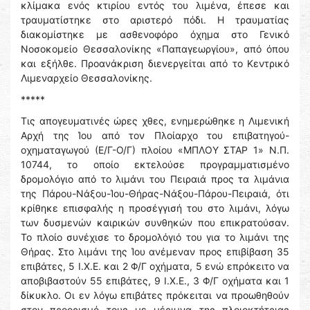
κλίμακα ενός κτιρίου εντός του λιμένα, έπεσε και
τραυματίστηκε στο αριστερό πόδι. Η τραυματίας
διακομίστηκε με ασθενοφόρο όχημα στο Γενικό
Νοσοκομείο Θεσσαλονίκης «Παπαγεωργίου», από όπου
και εξήλθε. Προανάκριση διενεργείται από το Κεντρικό
Λιμεναρχείο Θεσσαλονίκης.
*****
Τις απογευματινές ώρες χθες, ενημερώθηκε η Λιμενική
Αρχή της Ίου από τον Πλοίαρχο του επιβατηγού-
οχηματαγωγού (Ε/Γ-Ο/Γ) πλοίου «ΜΠΛΟΥ ΣΤΑΡ 1» Ν.Π.
10744, το οποίο εκτελούσε προγραμματισμένο
δρομολόγιο από το λιμάνι του Πειραιά προς τα λιμάνια
της Πάρου-Νάξου-Ίου-Θήρας-Νάξου-Πάρου-Πειραιά, ότι
κρίθηκε επισφαλής η προσέγγισή του στο λιμάνι, λόγω
των δυσμενών καιρικών συνθηκών που επικρατούσαν.
Το πλοίο συνέχισε το δρομολόγιό του για το λιμάνι της
Θήρας. Στο λιμάνι της Ίου ανέμεναν προς επιβίβαση 35
επιβάτες, 5 Ι.Χ.Ε. και 2 Φ/Γ οχήματα, 5 ενώ επρόκειτο να
αποβιβαστούν 55 επιβάτες, 9 Ι.Χ.Ε., 3 Φ/Γ οχήματα και 1
δίκυκλο. Οι εν λόγω επιβάτες πρόκειται να προωθηθούν
στον προορισμό τους με μέριμνα της πλοιοκτήτριας