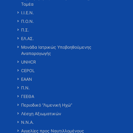
Τομέα
Ι.Ι.Ε.Ν.
Π.Ο.Ν.
Π.Σ.
ΕΛ.ΑΣ.
Μονάδα Ιατρικώς Υποβοηθούμενης
Αναπαραγωγής
UNHCR
CEPOL
ΕΑΑΝ
Π.Ν.
ΓΕΕΘΑ
Περιοδικό “Λιμενική Ηχώ”
Λέσχη Αξιωματικών
Ν.Ν.Α.
Αγγελίες προς Ναυτιλλομένους