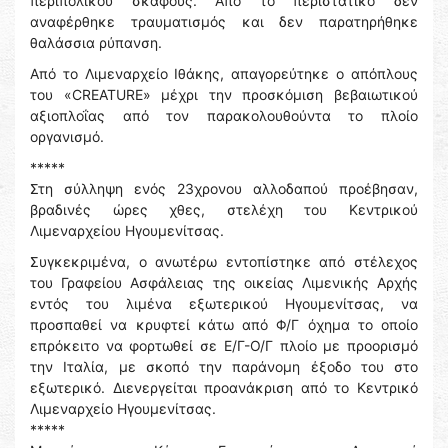
περιπολικού σκάφους. Από το περιστατικό δεν
αναφέρθηκε τραυματισμός και δεν παρατηρήθηκε
θαλάσσια ρύπανση.
Από το Λιμεναρχείο Ιθάκης, απαγορεύτηκε ο απόπλους
του «CREATURE» μέχρι την προσκόμιση βεβαιωτικού
αξιοπλοΐας από τον παρακολουθούντα το πλοίο
οργανισμό.
*****
Στη σύλληψη ενός 23χρονου αλλοδαπού προέβησαν,
βραδινές ώρες χθες, στελέχη του Κεντρικού
Λιμεναρχείου Ηγουμενίτσας.
Συγκεκριμένα, ο ανωτέρω εντοπίστηκε από στέλεχος
του Γραφείου Ασφάλειας της οικείας Λιμενικής Αρχής
εντός του λιμένα εξωτερικού Ηγουμενίτσας, να
προσπαθεί να κρυφτεί κάτω από Φ/Γ όχημα το οποίο
επρόκειτο να φορτωθεί σε Ε/Γ-Ο/Γ πλοίο με προορισμό
την Ιταλία, με σκοπό την παράνομη έξοδο του στο
εξωτερικό. Διενεργείται προανάκριση από το Κεντρικό
Λιμεναρχείο Ηγουμενίτσας.
*****