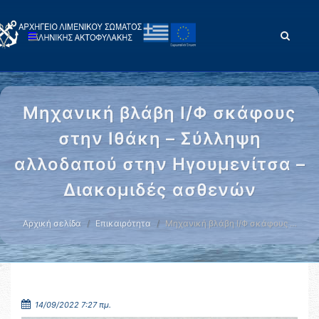
Μηχανική βλάβη Ι/Φ σκάφους
στην Ιθάκη – Σύλληψη
αλλοδαπού στην Ηγουμενίτσα –
Διακομιδές ασθενών
Αρχική σελίδα
Επικαιρότητα
Μηχανική βλάβη Ι/Φ σκάφους …
14/09/2022 7:27 πμ.