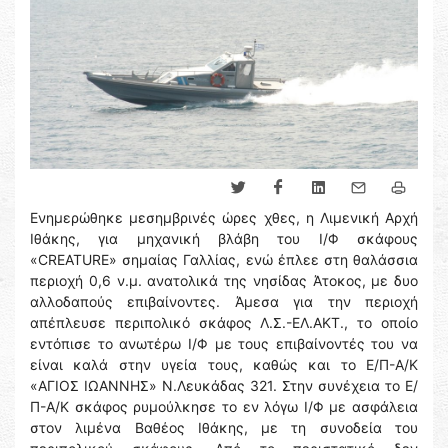
Ενημερώθηκε μεσημβρινές ώρες χθες, η Λιμενική Αρχή
Ιθάκης, για μηχανική βλάβη του Ι/Φ σκάφους
«CREATURE» σημαίας Γαλλίας, ενώ έπλεε στη θαλάσσια
περιοχή 0,6 ν.μ. ανατολικά της νησίδας Άτοκος, με δυο
αλλοδαπούς επιβαίνοντες. Άμεσα για την περιοχή
απέπλευσε περιπολικό σκάφος Λ.Σ.-ΕΛ.ΑΚΤ., το οποίο
εντόπισε το ανωτέρω Ι/Φ με τους επιβαίνοντές του να
είναι καλά στην υγεία τους, καθώς και το Ε/Π-Α/Κ
«ΑΓΙΟΣ ΙΩΑΝΝΗΣ» Ν.Λευκάδας 321. Στην συνέχεια το Ε/
Π-Α/Κ σκάφος ρυμούλκησε το εν λόγω Ι/Φ με ασφάλεια
στον λιμένα Βαθέος Ιθάκης, με τη συνοδεία του