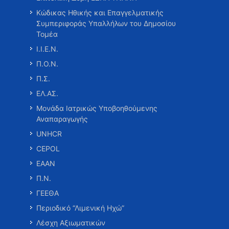
Κώδικας Ηθικής και Επαγγελματικής
Συμπεριφοράς Υπαλλήλων του Δημοσίου
Τομέα
Ι.Ι.Ε.Ν.
Π.Ο.Ν.
Π.Σ.
ΕΛ.ΑΣ.
Μονάδα Ιατρικώς Υποβοηθούμενης
Αναπαραγωγής
UNHCR
CEPOL
ΕΑΑΝ
Π.Ν.
ΓΕΕΘΑ
Περιοδικό “Λιμενική Ηχώ”
Λέσχη Αξιωματικών