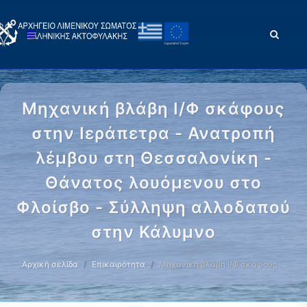
Μηχανική βλάβη Ι/Φ σκάφους
στην Ιεράπετρα - Ανατροπή
λέμβου στη Θεσσαλονίκη -
Θάνατος λουόμενου στο
Φλοίσβο - Σύλληψη αλλοδαπού
στην Κάλυμνο
Αρχική σελίδα
Επικαιρότητα
Μηχανική βλάβη Ι/Φ σκάφους …