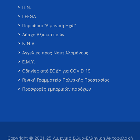
Π.Ν.
ΓΕΕΘΑ
Περιοδικό “Λιμενική Ηχώ”
Λέσχη Αξιωματικών
Ν.Ν.Α.
Αγγελίες προς Ναυτιλλομένους
Ε.Μ.Υ.
Οδηγίες από ΕΟΔΥ για COVID-19
Γενική Γραμματεία Πολιτικής Προστασίας
Προσφορές εμπορικών παρόχων
Copyright © 2021-25 Λιμενικό Σώμα-Ελληνική Ακτοφυλακή