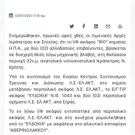
13/07/2021 7:15 πμ.
Ενημερώθηκαν, πρωινές ώρες χθες, οι Λιμενικές Αρχές
Ιεράπετρας και Σητείας, ότι το Ι/Φ σκάφος ''RIO'' σημαίας
Η.Π.Α., με δύο (02) αλλοδαπούς επιβαίνοντες, βρίσκεται
σε δυσχερή θέση λόγω μηχανικής βλάβης, στη θαλάσσια
περιοχή 32ν.μ. ανατολικά νοτιοανατολικά Ιεράπετρας Ν.
Κρήτης.
Υπό το συντονισμό του Ενιαίου Κέντρου Συντονισμού
Έρευνας και Διάσωσης Λ.Σ.-ΕΛ.ΑΚΤ, στο σημείο
μετέβησαν περιπολικό σκάφος Λ.Σ. ΕΛ.ΑΚΤ., το Ε/Γ-Τ/Ρ
σκάφος ''ΕΥΔΟΚΙΑ'' Ν.Θ. 1043 και δύο (02) περιπολικά
οχήματα Λ.Σ. ΕΛ.ΑΚΤ. από ξηράς.
Το εν λόγω Ι/Φ σκάφος εντοπίστηκε από περιπολικό
σκάφος Λ.Σ.-ΕΛ.ΑΚΤ. και στη συνέχεια ρυμουλκήθηκε
από το ''ΕΥΔΟΚΙΑ'' με ασφάλεια στο αλιευτικό καταφύγιο
''ΑΘΕΡΙΝΟΛΑΚΚΟΥ''.