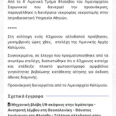
Από το Α' Λιμενικό Τμήμα Φλοίσβου του Λιμεναρχείου
Σαρωνικού που διενεργεί την προανάκριση,
παραγγέλθηκε η διενέργεια νεκροψίας νεκροτομής στην
Ιατροδικαστική Υπηρεσία Αθηνών.
*****
Στη σύλληψη ενός 43χρονου αλλοδαπού προέβησαν,
μεσημβρινές ώρες χθες, στελέχη της Λιμενικής Αρχής
Καλύμνου.
Συγκεκριμένα, σε έλεγχο που πραγματοποιήθηκε από τα
ανωτέρω στελέχη, διαπιστώθηκε ότι ο 43χρονος κατείχε
και επέδειξε πλαστό φωτοαντίγραφο αμφιβόλου
γνησιότητας βεβαίωσης κατάθεσης αίτησης για έκδοση
άδειας διαμονής.
Προανάκριση διενεργείται από το Λιμεναρχείο Καλύμνου.
Σχετικά έγγραφα
Μηχανική βλάβη Ι/Φ σκάφους στην Ιεράπετρα -
Ανατροπή λέμβου στη Θεσσαλονίκη - Θάνατος
λουόμενου στο Φλοίσβο - Σύλληψη αλλοδαπού στην