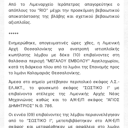
Από το Λιμεναρχείο Ιεράπετρας απαγορεύτηκε ο
απόπλους του ''RIO'' μέχρι την προσκόμιση βεβαιωτικού
αποκατάστασης της βλάβης και σχετικού βεβαιωτικού
αξιοπλοΐας.
*****
Ενημερώθηκε, απογευματινές ώρες χθες, η Λιμενική
Αρχή Θεσσαλονίκης για ανατροπή ιστιοπλοϊκής
κωπήλατης λέμβου με δέκα (10) επιβαίνοντες στη
θαλάσσια περιοχή ''ΜΕΓΑΛΟΥ ΕΜΒΟΛΟΥ'' Αγγελοχωρίου,
κατά τη διάρκεια πλου από το λιμάνι της Επανομής προς
το λιμάνι Καλαμαριάς Θεσσαλονίκης.
Άμεσα στο σημείο μετέβησαν περιπολικό σκάφος Λ.Σ.-
ΕΛ.ΑΚΤ., το φουσκωτό σκάφος ''ΣΩΣΤΙΚΟ Ι'' με
επιβαίνοντα στέλεχος της Λιμενικής Αρχής Νέας
Μηχανιώνας καθώς και το Α/Κ-Ε/Π σκάφος ''ΑΓΙΟΣ
ΔΗΜΗΤΡΙΟΣ'' Ν.Θ. 786.
Οι εννέα (09) επιβαίνοντες της λέμβου περισυνελέγησαν
από το ''ΣΩΣΤΙΚΟ Ι'', μετεπιβιβάστηκαν στο Α/Κ-Ε/Π
σκάφος και μεταφέρθηκαν με ασφάλεια στο λιμάνι