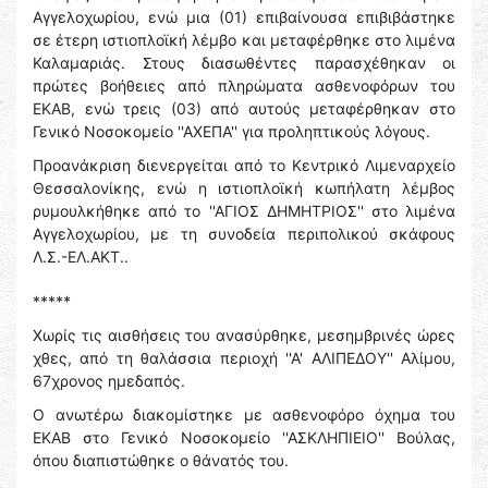
Αγγελοχωρίου, ενώ μια (01) επιβαίνουσα επιβιβάστηκε
σε έτερη ιστιοπλοϊκή λέμβο και μεταφέρθηκε στο λιμένα
Καλαμαριάς. Στους διασωθέντες παρασχέθηκαν οι
πρώτες βοήθειες από πληρώματα ασθενοφόρων του
ΕΚΑΒ, ενώ τρεις (03) από αυτούς μεταφέρθηκαν στο
Γενικό Νοσοκομείο ''ΑΧΕΠΑ'' για προληπτικούς λόγους.
Προανάκριση διενεργείται από το Κεντρικό Λιμεναρχείο
Θεσσαλονίκης, ενώ η ιστιοπλοϊκή κωπήλατη λέμβος
ρυμουλκήθηκε από το ''ΑΓΙΟΣ ΔΗΜΗΤΡΙΟΣ'' στο λιμένα
Αγγελοχωρίου, με τη συνοδεία περιπολικού σκάφους
Λ.Σ.-ΕΛ.ΑΚΤ..
*****
Χωρίς τις αισθήσεις του ανασύρθηκε, μεσημβρινές ώρες
χθες, από τη θαλάσσια περιοχή ''Α' ΑΛΙΠΕΔΟΥ'' Αλίμου,
67χρονος ημεδαπός.
Ο ανωτέρω διακομίστηκε με ασθενοφόρο όχημα του
ΕΚΑΒ στο Γενικό Νοσοκομείο ''ΑΣΚΛΗΠΙΕΙΟ'' Βούλας,
όπου διαπιστώθηκε ο θάνατός του.