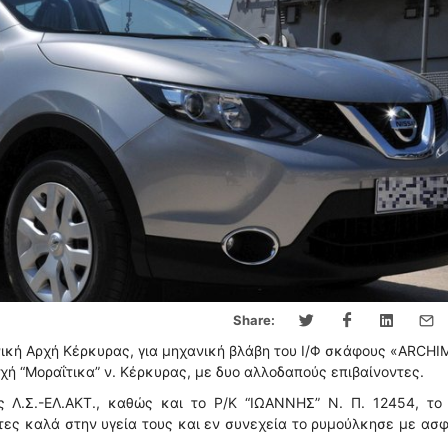
Share:
ική Αρχή Κέρκυρας, για μηχανική βλάβη του Ι/Φ σκάφους «ARCH
χή “Μοραΐτικα” ν. Κέρκυρας, με δυο αλλοδαπούς επιβαίνοντες.
 Λ.Σ.-ΕΛ.ΑΚΤ., καθώς και το Ρ/Κ “ΙΩΑΝΝΗΣ” Ν. Π. 12454, το 
ντες καλά στην υγεία τους και εν συνεχεία το ρυμούλκησε με ασ