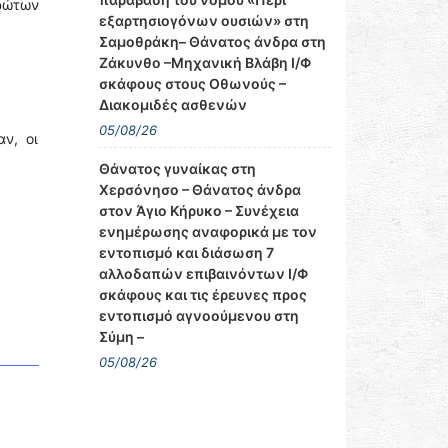
ρώτων
εξαρτησιογόνων ουσιών» στη
Σαμοθράκη– Θάνατος άνδρα στη
Ζάκυνθο –Μηχανική Βλάβη Ι/Φ
σκάφους στους Οθωνούς –
Διακομιδές ασθενών
05/08/26
ν, οι
Θάνατος γυναίκας στη
Χερσόνησο – Θάνατος άνδρα
στον Άγιο Κήρυκο – Συνέχεια
ενημέρωσης αναφορικά με τον
εντοπισμό και διάσωση 7
αλλοδαπών επιβαινόντων Ι/Φ
σκάφους και τις έρευνες προς
εντοπισμό αγνοούμενου στη
Σύμη –
05/08/26