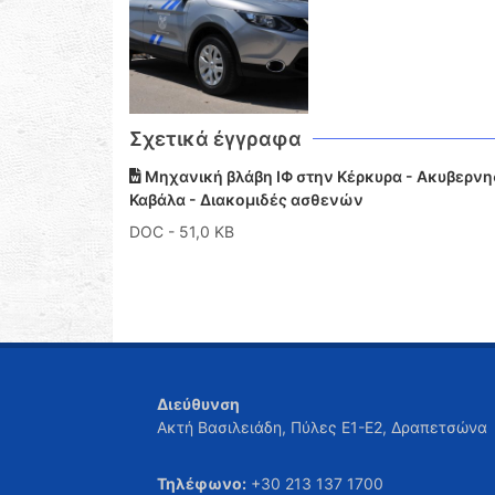
Σχετικά έγγραφα
Μηχανική βλάβη ΙΦ στην Κέρκυρα - Ακυβερνησ
Καβάλα - Διακομιδές ασθενών
DOC
- 51,0 KB
Διεύθυνση
Ακτή Βασιλειάδη, Πύλες Ε1-Ε2, Δραπετσώνα
Τηλέφωνο:
+30 213 137 1700