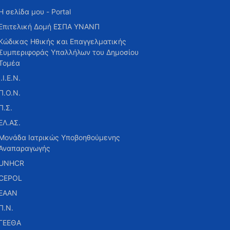
Η σελίδα μου - Portal
Επιτελική Δομή ΕΣΠΑ ΥΝΑΝΠ
Κώδικας Ηθικής και Επαγγελματικής
Συμπεριφοράς Υπαλλήλων του Δημοσίου
Τομέα
Ι.Ι.Ε.Ν.
Π.Ο.Ν.
Π.Σ.
ΕΛ.ΑΣ.
Μονάδα Ιατρικώς Υποβοηθούμενης
Αναπαραγωγής
UNHCR
CEPOL
ΕΑΑΝ
Π.Ν.
ΓΕΕΘΑ