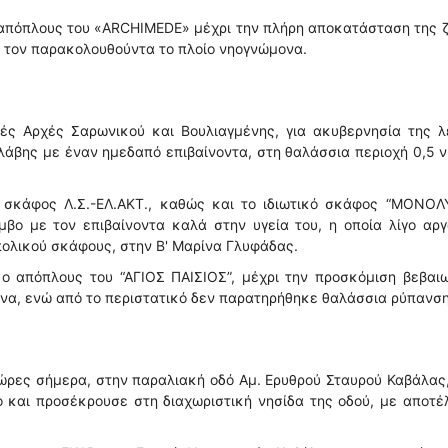
 απόπλους του «ARCHIMEDE» μέχρι την πλήρη αποκατάσταση της 
ό τον παρακολουθούντα το πλοίο νηογνώμονα.
κές Αρχές Σαρωνικού και Βουλιαγμένης, για ακυβερνησία της λ
άβης με έναν ημεδαπό επιβαίνοντα, στη θαλάσσια περιοχή 0,5 ν.
 σκάφος Λ.Σ.-ΕΛ.ΑΚΤ., καθώς και το ιδιωτικό σκάφος “ΜΟΝΟΛ
βο με τον επιβαίνοντα καλά στην υγεία του, η οποία λίγο αρ
πολικού σκάφους, στην Β' Μαρίνα Γλυφάδας.
ο απόπλους του “ΑΓΙΟΣ ΠΑΙΣΙΟΣ”, μέχρι την προσκόμιση βεβαι
να, ενώ από το περιστατικό δεν παρατηρήθηκε θαλάσσια ρύπανση
ώρες σήμερα, στην παραλιακή οδό Αμ. Ερυθρού Σταυρού Καβάλας
ο και προσέκρουσε στη διαχωριστική νησίδα της οδού, με αποτ