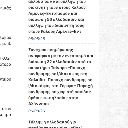
αλλοδαπών και σύλληψη του
διακινητή τους στους Καλούς
ζημιάς
Λιμένες–Εντοπισμός και
διάσωση 56 αλλοδαπών και
σύλληψη του διακινητή τους
στους Καλούς Λιμένες–Εντ
έμβου
06/08/26
 μ. Β.
Συνέχεια ενημέρωσης
αναφορικά με τον εντοπισμό και
ΥΚΟΣ”
διάσωση 32 αλλοδαπών από το
γότερα
ακρωτήριο Ταίναρο –Παροχή
συνδρομής σε Ι/Φ σκάφος στη
ωτικού
Χαλκίδα– Παροχή συνδρομής σε
.
Ι/Φ σκάφος στη Σέριφο – Παροχή
συνδρομής σε χειριστή σανίδας
όρθιας κωπηλασίας στην
Αλόννησο
, όταν
06/08/26
έλεσμα
Σύλληψη αλλοδαπού για
παράβαση του νόμου «Περί