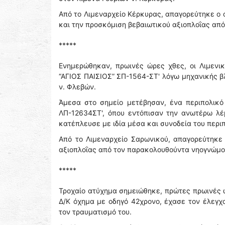
Από το Λιμεναρχείο Κέρκυρας, απαγορεύτηκε ο
και την προσκόμιση βεβαιωτικού αξιοπλοΐας απ
*****
Ενημερώθηκαν, πρωινές ώρες χθες, οι Λιμενι
“ΑΓΙΟΣ ΠΑΙΣΙΟΣ” ΣΠ-1564-ΣΤ' λόγω μηχανικής βλ
ν. Φλεβών.
Άμεσα στο σημείο μετέβησαν, ένα περιπολικό
ΛΠ-12634ΣΤ', όπου εντόπισαν την ανωτέρω λέμ
κατέπλευσε με ιδία μέσα και συνοδεία του περι
Από το Λιμεναρχείο Σαρωνικού, απαγορεύτηκε 
αξιοπλοΐας από τον παρακολουθούντα νηογνώμο
*****
Τροχαίο ατύχημα σημειώθηκε, πρώτες πρωινές 
Δ/Κ όχημα με οδηγό 42χρονο, έχασε τον έλεγχ
τον τραυματισμό του.