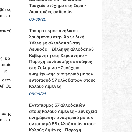
Τροχαίο ατύχημα στη Σύρο -
ιβάτες
Διακομιδές ασθενών
ια στη
08/08/26
Τραυματισμός ανήλικου
τικού
λουόμενου στην Χαλκιδική –
Σύλληψη αλλοδαπού στη
Λευκάδα – Σύλληψη αλλοδαπού
Κυβερνήτη στη Χερσόνησο –
ς και
Παροχή συνδρομής σε σκάφος
 οποίο
στη Σαλαμίνα – Συνέχεια
ψης.
ενημέρωσης αναφορικά με τον
ε στον
εντοπισμό 57 αλλοδαπών στους
“ΑΓΙΟΣ
Καλούς Λιμένες
08/08/26
Εντοπισμός 57 αλλοδαπών
στους Καλούς Λιμένες – Συνέχεια
άσωσης
ενημέρωσης αναφορικά με τον
εε στη
εντοπισμό 58 αλλοδαπών στους
Καλούς Λιμένες - Παροχή