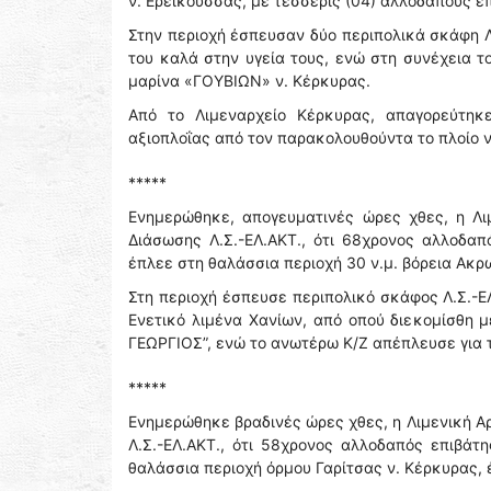
ν. Ερεικούσσας, με τέσσερις (04) αλλοδαπούς επ
Στην περιοχή έσπευσαν δύο περιπολικά σκάφη Λ
του καλά στην υγεία τους, ενώ στη συνέχεια τ
μαρίνα «ΓΟΥΒΙΩΝ» ν. Κέρκυρας.
Από το Λιμεναρχείο Κέρκυρας, απαγορεύτηκ
αξιοπλοΐας από τον παρακολουθούντα το πλοίο 
*****
Ενημερώθηκε, απογευματινές ώρες χθες, η Λι
Διάσωσης Λ.Σ.-ΕΛ.ΑΚΤ., ότι 68χρονος αλλοδαπ
έπλεε στη θαλάσσια περιοχή 30 ν.μ. βόρεια Ακρ
Στη περιοχή έσπευσε περιπολικό σκάφος Λ.Σ.-Ε
Ενετικό λιμένα Χανίων, από οπού διεκομίσθη 
ΓΕΩΡΓΙΟΣ”, ενώ το ανωτέρω Κ/Ζ απέπλευσε για τ
*****
Ενημερώθηκε βραδινές ώρες χθες, η Λιμενική Α
Λ.Σ.-ΕΛ.ΑΚΤ., ότι 58χρονος αλλοδαπός επιβάτ
θαλάσσια περιοχή όρμου Γαρίτσας ν. Κέρκυρας,