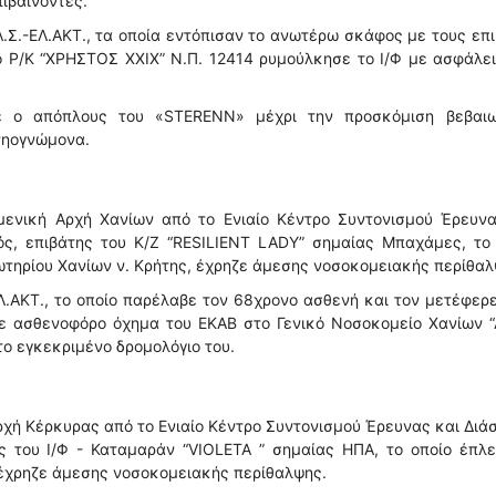
ιβαίνοντες.
.Σ.-ΕΛ.ΑΚΤ., τα οποία εντόπισαν το ανωτέρω σκάφος με τους επ
ο Ρ/Κ “ΧΡΗΣΤΟΣ ΧΧΙΧ” Ν.Π. 12414 ρυμούλκησε το Ι/Φ με ασφάλε
ε ο απόπλους του «STERENN» μέχρι την προσκόμιση βεβαιω
νηογνώμονα.
μενική Αρχή Χανίων από το Ενιαίο Κέντρο Συντονισμού Έρευνα
ός, επιβάτης του Κ/Ζ “RESILIENT LADY” σημαίας Μπαχάμες, το
ωτηρίου Χανίων ν. Κρήτης, έχρηζε άμεσης νοσοκομειακής περίθαλ
Λ.ΑΚΤ., το οποίο παρέλαβε τον 68χρονο ασθενή και τον μετέφερ
με ασθενοφόρο όχημα του ΕΚΑΒ στο Γενικό Νοσοκομείο Χανίων 
ο εγκεκριμένο δρομολόγιο του.
ρχή Κέρκυρας από το Ενιαίο Κέντρο Συντονισμού Έρευνας και Δι
ης του Ι/Φ - Καταμαράν “VIOLETA ” σημαίας ΗΠΑ, το οποίο έπλ
 έχρηζε άμεσης νοσοκομειακής περίθαλψης.