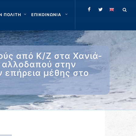
Ν ΠΟΛΙΤΗ
ΕΠΙΚΟΙΝΩΝΙΑ
ύς από Κ/Ζ στα Χανιά-
 αλλοδαπού στην
 επήρεια μέθης στο