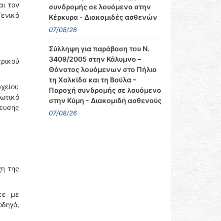
αι τον
συνδρομής σε λουόμενο στην
ενικό
Κέρκυρα - Διακομιδές ασθενών
07/08/26
Σύλληψη για παράβαση του Ν.
3409/2005 στην Κάλυμνο –
ρικού
Θάνατος λουόμενων στο Πήλιο
τη Χαλκίδα και τη Βούλα –
χείου
Παροχή συνδρομής σε λουόμενο
ωτικό
στην Κύμη - Διακομιδή ασθενούς
ρευσης
07/08/26
χη της
κε με
δηγό,