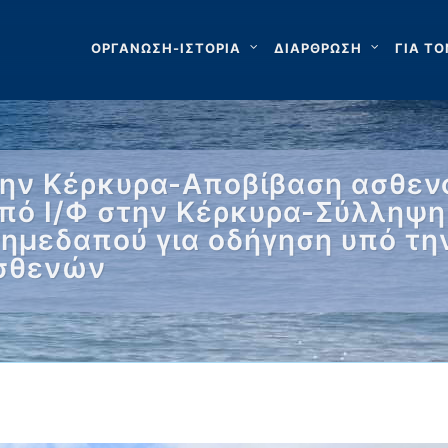
ΟΡΓΑΝΩΣΗ-ΙΣΤΟΡΙΑ
ΔΙΑΡΘΡΩΣΗ
ΓΙΑ ΤΟ
την Κέρκυρα-Αποβίβαση ασθενο
πό Ι/Φ στην Κέρκυρα-Σύλληψη
ημεδαπού για οδήγηση υπό την
ασθενών