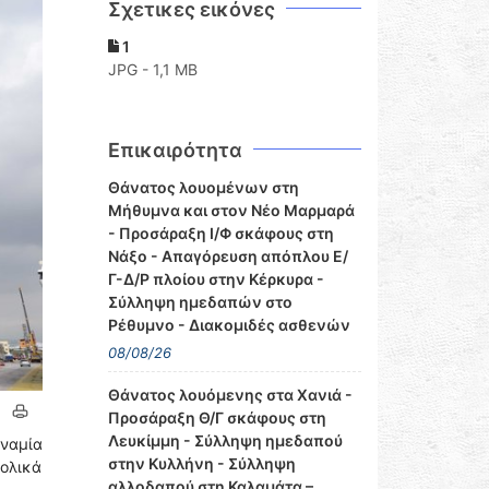
Σχετικες εικόνες
1
JPG - 1,1 MB
Επικαιρότητα
Θάνατος λουομένων στη
Μήθυμνα και στον Νέο Μαρμαρά
- Προσάραξη Ι/Φ σκάφους στη
Νάξο - Απαγόρευση απόπλου Ε/
Γ-Δ/Ρ πλοίου στην Κέρκυρα -
Σύλληψη ημεδαπών στο
Ρέθυμνο - Διακομιδές ασθενών
08/08/26
Θάνατος λουόμενης στα Χανιά -
Προσάραξη Θ/Γ σκάφους στη
Λευκίμμη - Σύλληψη ημεδαπού
υναμία
στην Κυλλήνη - Σύλληψη
τολικά
αλλοδαπού στη Καλαμάτα –