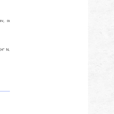
ν, οι
ΚΗ” Ν.