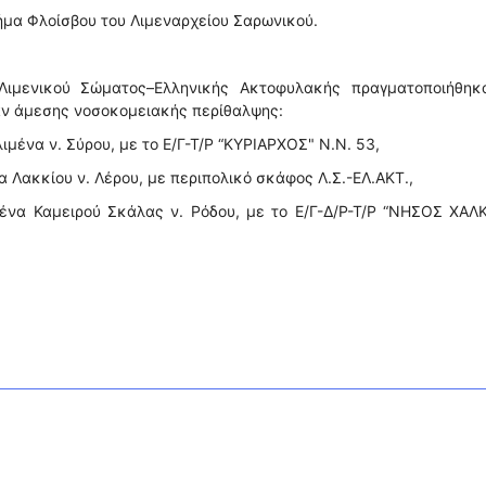
μήμα Φλοίσβου του Λιμεναρχείου Σαρωνικού.
Λιμενικού Σώματος–Ελληνικής Ακτοφυλακής πραγματοποιήθηκα
αν άμεσης νοσοκομειακής περίθαλψης:
ιμένα ν. Σύρου, με το Ε/Γ-Τ/Ρ “ΚΥΡΙΑΡΧΟΣ" Ν.Ν. 53,
α Λακκίου ν. Λέρου, με περιπολικό σκάφος Λ.Σ.-ΕΛ.ΑΚΤ.,
μένα Καμειροὐ Σκάλας ν. Ρόδου, με το Ε/Γ-Δ/Ρ-Τ/Ρ “ΝΗΣΟΣ ΧΑΛ