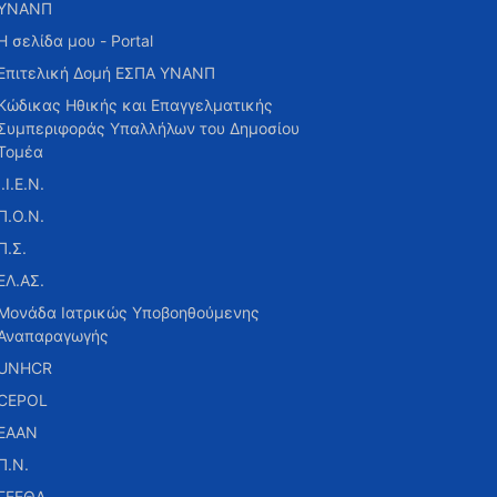
ΥΝΑΝΠ
Η σελίδα μου - Portal
Επιτελική Δομή ΕΣΠΑ ΥΝΑΝΠ
Κώδικας Ηθικής και Επαγγελματικής
Συμπεριφοράς Υπαλλήλων του Δημοσίου
Τομέα
Ι.Ι.Ε.Ν.
Π.Ο.Ν.
Π.Σ.
ΕΛ.ΑΣ.
Μονάδα Ιατρικώς Υποβοηθούμενης
Αναπαραγωγής
UNHCR
CEPOL
ΕΑΑΝ
Π.Ν.
ΓΕΕΘΑ