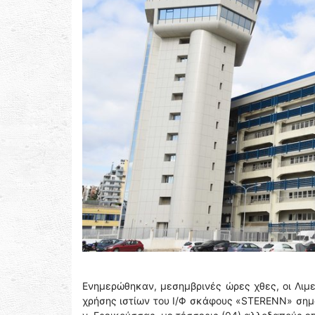
Ενημερώθηκαν, μεσημβρινές ώρες χθες, οι Λιμ
χρήσης ιστίων του Ι/Φ σκάφους «STERENN» σημαί