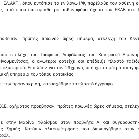
-ΕΛ.ΑΚΤ., όπου εντόπισε το εν λόγω Ι/Φ, παρέλαβε τον ασθενή κ
ς, από όπου διεκομίσθη με ασθενοφόρο όχημα του ΕΚΑΒ στο Γ
οέβησαν, πρώτες πρωινές ώρες σήμερα, στελέχη του Κεντ
από στελέχη του Γραφείου Ασφάλειας του Κεντρικού Λιμεναρ
Ηγουμενίτσας, ο ανωτέρω κατείχε και επέδειξε πλαστό ταξιδι
 εξωτερικό. Επιπλέον για τον 29χρονο, υπήρχε το μέτρο απαγό
μική υπηρεσία του τόπου κατοικίας
εί την προανάκριση, κατασχέθηκε το πλαστό έγγραφο.
.Χ.Ε. οχήματος προέβησαν, πρώτες πρωινές ώρες σήμερα, στελέ
σε στην Μαρίνα Φλοίσβου στον προβλήτα Α και συγκρούστη
ς ζημιές. Κατόπιν αλκοομέτρησης που διενεργήθηκε στον ο
κοόλ.