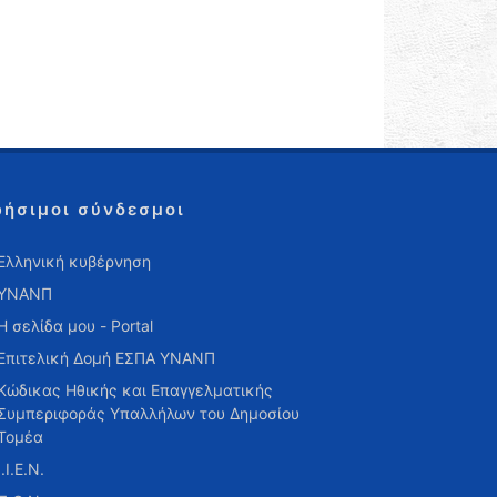
ρήσιμοι σύνδεσμοι
Ελληνική κυβέρνηση
ΥΝΑΝΠ
Η σελίδα μου - Portal
Επιτελική Δομή ΕΣΠΑ ΥΝΑΝΠ
Κώδικας Ηθικής και Επαγγελματικής
Συμπεριφοράς Υπαλλήλων του Δημοσίου
Τομέα
Ι.Ι.Ε.Ν.