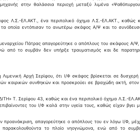
 μηχανής στην θαλάσσια περιοχή μεταξύ λιμένα «Ψαθόπυργου
ος Λ.Σ.-ΕΛ.ΑΚΤ., ένα περιπολικό όχημα Λ.Σ.-ΕΛ.ΑΚΤ., καθώς 
1, τα οποία εντόπισαν το ανωτέρω σκάφος Α/Ψ και το συνόδευσ
Λιμεναρχείου Πάτρας απαγορεύτηκε ο απόπλους του σκάφους Α/Ψ,
 ενώ από το συμβάν δεν υπήρξε τραυματισμός και δε παρατηρ
Λιμενική Αρχή Σερίφου, ότι Ι/Φ σκάφος βρίσκεται σε δυσχερή
νών καιρικών συνθηκών και προσκρούει σε βραχώδη ακτή, στον
ΙΤΗ» Τ. Σερίφου 43, καθώς και ένα περιπολικό όχημα Λ.Σ.-ΕΛ.ΑΚ
επιβαίνοντες του Ι/Φ καλά στην υγεία τους, καθώς είχαν βγει μ
ην προανάκριση, απαγορεύτηκε ο απόπλους του εν λόγω Ι/Φ, μέχ
ν παρακολουθούντα το πλοίο νηογνώμονα, ενώ από το συμβ