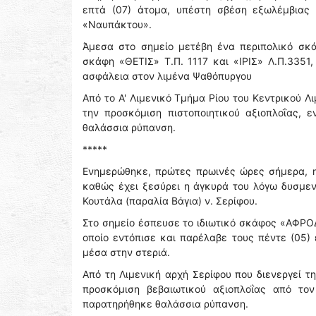
επτά (07) άτομα, υπέστη σβέση εξωλέμβιας
«Ναυπάκτου».
Άμεσα στο σημείο μετέβη ένα περιπολικό σκάφ
σκάφη «ΘΕΤΙΣ» Τ.Π. 1117 και «ΙΡΙΣ» Λ.Π.335
ασφάλεια στον λιμένα Ψαθόπυργου
Από το Α' Λιμενικό Τμήμα Ρίου του Κεντρικού 
την προσκόμιση πιστοποιητικού αξιοπλοΐας,
θαλάσσια ρύπανση.
*****
Ενημερώθηκε, πρώτες πρωινές ώρες σήμερα, η 
καθώς έχει ξεσύρει η άγκυρά του λόγω δυσμε
Κουτάλα (παραλία Βάγια) ν. Σερίφου.
Στο σημείο έσπευσε το ιδιωτικό σκάφος «ΑΦΡΟΔ
οποίο εντόπισε και παρέλαβε τους πέντε (05) 
μέσα στην στεριά.
Από τη Λιμενική αρχή Σερίφου που διενεργεί τ
προσκόμιση βεβαιωτικού αξιοπλοΐας από το
παρατηρήθηκε θαλάσσια ρύπανση.