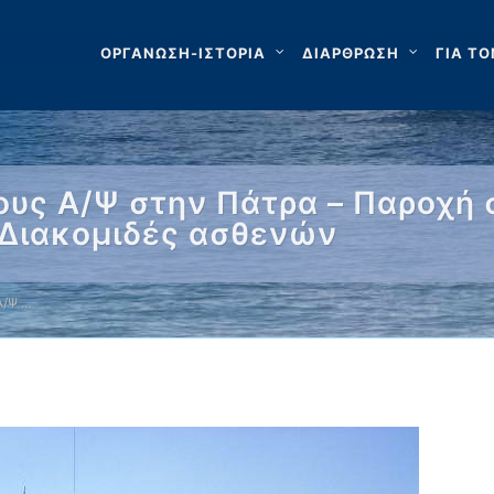
ΟΡΓΑΝΩΣΗ-ΙΣΤΟΡΙΑ
ΔΙΑΡΘΡΩΣΗ
ΓΙΑ ΤΟ
υς Α/Ψ στην Πάτρα – Παροχή 
 Διακομιδές ασθενών
Α/Ψ …