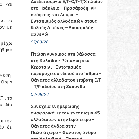
Δυσλειτουργία Ε/Γ-Ο/Γ-Τ/Χ πλοίου
» και
στο Ηράκλειο – Προσάραξη Ι/Φ
σκάφους στο Λαύριο –
και τα
Εντοπισμός αλλοδαπών στους
αν με
Καλούς Λιμένες – Διακομιδές
ασθενώ
07/08/26
 μέχρι
ήθηκε
Πτώση γυναίκας στη θάλασσα
στη Χαλκίδα - Ρύπανση στο
Κερατσίνι - Εντοπισμός
πυρομαχικού υλικού στα Ίσθμια -
 θέση,
Θάνατος αλλοδαπού επιβάτη Ε/Γ
 Όρμο
– Τ/Ρ πλοίου στη Ζάκυνθο –
06/08/26
Τ., το
ε ιδία
Συνέχεια ενημέρωσης
αναφορικά με τον εντοπισμό 45
αλλοδαπών στην Ιεράπετρα –
ρι την
Θάνατος άνδρα στην
άν δε
Παλαιόχωρα – Θάνατος άνδρα
στη Χαλκιδική - Παροχή