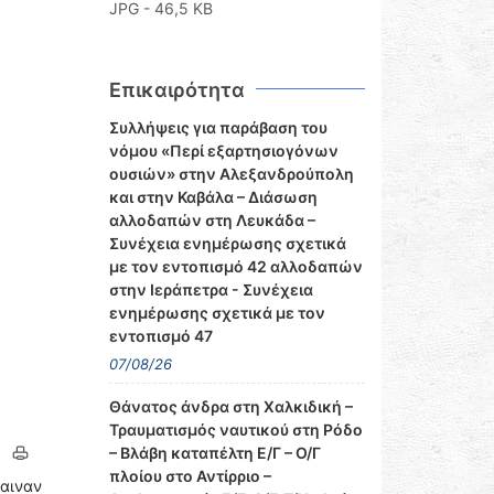
JPG - 46,5 KB
Επικαιρότητα
Συλλήψεις για παράβαση του
νόμου «Περί εξαρτησιογόνων
ουσιών» στην Αλεξανδρούπολη
και στην Καβάλα – Διάσωση
αλλοδαπών στη Λευκάδα –
Συνέχεια ενημέρωσης σχετικά
με τον εντοπισμό 42 αλλοδαπών
στην Ιεράπετρα - Συνέχεια
ενημέρωσης σχετικά με τον
εντοπισμό 47
07/08/26
Θάνατος άνδρα στη Χαλκιδική –
Τραυματισμός ναυτικού στη Ρόδο
– Βλάβη καταπέλτη Ε/Γ – Ο/Γ
πλοίου στο Αντίρριο –
βαιναν