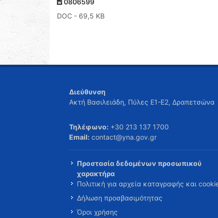
0806599
DOC
- 69,5 KB
Διεύθυνση
Ακτή Βασιλειάδη, Πύλες Ε1-Ε2, Δραπετσώνα
Τηλέφωνο:
+30 213 137 1700
Email:
contact@yna.gov.gr
Προστασία δεδομένων προσωπικού
χαρακτήρα
Πολιτική για αρχεία καταγραφής και cooki
Δήλωση προσβασιμότητας
Όροι χρήσης