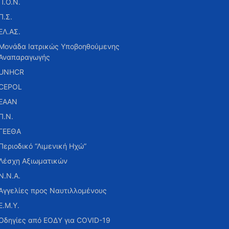
Π.Ο.Ν.
Π.Σ.
ΕΛ.ΑΣ.
Μονάδα Ιατρικώς Υποβοηθούμενης
Αναπαραγωγής
UNHCR
CEPOL
ΕΑΑΝ
Π.Ν.
ΓΕΕΘΑ
Περιοδικό “Λιμενική Ηχώ”
Λέσχη Αξιωματικών
Ν.Ν.Α.
Αγγελίες προς Ναυτιλλομένους
Ε.Μ.Υ.
Οδηγίες από ΕΟΔΥ για COVID-19