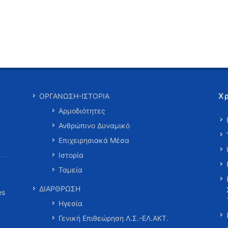
Χ
ΟΡΓΑΝΩΣΗ-ΙΣΤΟΡΙΑ
Αρμοδιότητες
Ανθρώπινο Δυναμικό
Επιχειρησιακά Μέσα
Ιστορία
Ταμεία
ΔΙΑΡΘΡΩΣΗ
es
Ηγεσία
Γενική Επιθεώρηση Λ.Σ.-ΕΛ.ΑΚΤ.