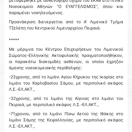
μεταφέρθηκε με ασθενοφόρο όχημα του ΕΚΑΒ στο Γενικό
Νοσοκομείο Αθηνών “Ο ΕΥΑΓΓΕΛΙΣΜΟΣ”, όπου και
παραμένει νοσηλευόμενος.
Προανάκριση διενεργείται από το Α’ Λιμενικό Τμήμα
Τζελέπη του Κεντρικού Λιμεναρχείου Πειραιά.
*****
Με μέριμνα του Κέντρου Επιχειρήσεων του Λιμενικού
Σώματος-Ελληνικής Ακτοφυλακής πραγματοποιήθηκαν,
οι παρακάτω διακομιδές ασθενών, οι οποίοι έχρηζαν
άμεσης νοσοκομειακής περίθαλψης:
-23χρονης, από το λιμάνι Αγίου Κήρυκου της Ικαρίας στο
λιμάνι του Καρλοβασίου Σάμου, με περιπολικό σκάφος
Λ.Σ.-ΕΛ.ΑΚΤ.,
-32χρονης, από το λιμάνι της Αίγινας στο λιμάνι του
Πειραιά, με περιπολικό σκάφος Λ.Σ.-ΕΛ.ΑΚΤ.,
-71χρονου, από το λιμάνι Πίσω Αετού της Ιθάκης στο
λιμάνι Σάμης της Κεφαλληνίας, με περιπολικό σκάφος
Λ.Σ.-ΕΛ.ΑΚΤ.,