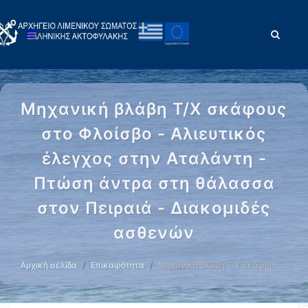
Μηχανική βλάβη Τ/Χ σκάφους
στο Φλοίσβο - Αλιευτικός
έλεγχος στην Αταλάντη -
Πτώση άντρα στη θάλασσα
στον Πειραιά - Διακομιδές
ασθενών
Αρχική σελίδα
Επικαιρότητα
Μηχανική βλάβη Τ/Χ σκάφους …