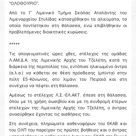
“ΟΛΟΘΟΥΡΙΟ”.
Από το Γ΄ Λιμενικό Τμήμα Σκάλας Αταλάντης του
Λιμεναρχείου Στυλίδας κατασχέθηκαν τα αλιεύματα, τα
οποία ποντίστηκαν στη θάλασσα, ενώ επιβλήθηκαν οι
προβλεπόμενες διοικητικές κυρώσεις.
*****
Τις απογευματινές ώρες χθες, στέλεχος της ομάδας
Λ.ΑΜ.Δ.Α. της Λιμενικής Αρχής του Τζελέπη, κατά τη
διάρκεια της περιπολίας του, εντόπισε ηλικιωμένο άντρα
(α.λ.σ.) να κάθεται σε θέση πρόσδεσης (μπίντα) στην
πύλη Ε5-Κόνωνος, στο λιμάνι του Πειραιά και στη
συνέχεια να πέφτει στη θάλασσα.
Αμέσως το στέλεχος Λ.Σ.-ΕΛ.ΑΚΤ. έπεσε στη θάλασσα,
όπου με τη χρήση σωσιβίου και με τη συνδρομή έτερων
στελεχών της Λιμενικής Αρχής του Τζελέπη, ο άντρας
ανασύρθηκε έχοντας τις αισθήσεις του.
Στη συνέχεια, πληρώματα ασθενοφόρων του ΕΚΑΒ και
του ΟΛΠ του παρείχαν τις πρώτες βοήθειες και ο άντρας