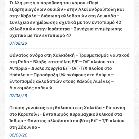
Συλλήψεις για παράβαση του νόμου «Περί
εξαρτησιογόνων ουσιών» στην Αλεξανδρούπολη και
στην Καβάλα – Διάσωση αλλοδαπών στη Λευκάδα –
Συνέχεια ενημέρωσης σχετικά με τον εντοπισμό 42
αλλοδαπών στην Ιεράπετρα - Συνέχεια ενημέρωσης
σχετικά με τον εντοπισμό 47
07/08/26
Θάνατος άνδρα στη Χαλκιδική – Τραυματισμός ναυτικού
στη Ρόδο – Βλάβη καταπέλτη Ε/Γ – Ο/Γ πλοίου στο
Αντίρριο – Δυσλειτουργία Ε/Γ-Ο/Γ-Τ/Χ πλοίου στο
Ηράκλειο – Προσάραξη Ι/Φ σκάφους στο Λαύριο –
Εντοπισμός αλλοδαπών στους Καλούς Λιμένες –
Διακομιδές ασθενώ
07/08/26
Πτώση γυναίκας στη θάλασσα στη Χαλκίδα - Ρύπανση
στο Κερατσίνι - Εντοπισμός πυρομαχικού υλικού στα
Ίσθμια - Θάνατος αλλοδαπού επιβάτη Ε/Γ – Τ/Ρ πλοίου
στη Ζάκυνθο –
06/08/26