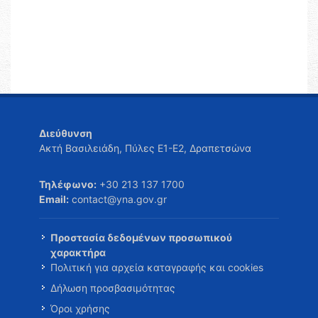
Διεύθυνση
Ακτή Βασιλειάδη, Πύλες Ε1-Ε2, Δραπετσώνα
Τηλέφωνο:
+30 213 137 1700
Email:
contact@yna.gov.gr
Προστασία δεδομένων προσωπικού
χαρακτήρα
Πολιτική για αρχεία καταγραφής και cookies
Δήλωση προσβασιμότητας
Όροι χρήσης