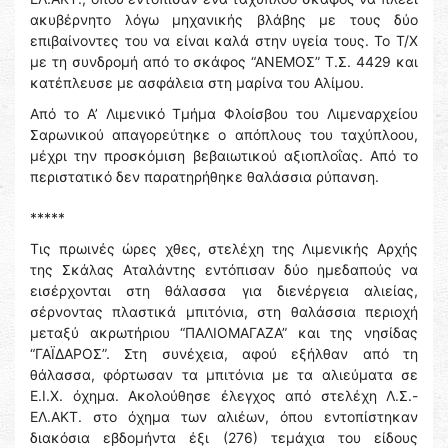
ακυβέρνητο λόγω μηχανικής βλάβης με τους δύο
επιβαίνοντες του να είναι καλά στην υγεία τους. Το Τ/Χ
με τη συνδρομή από το σκάφος “ΑΝΕΜΟΣ” Τ.Σ. 4429 και
κατέπλευσε με ασφάλεια στη μαρίνα του Αλίμου.
Από το Α’ Λιμενικό Τμήμα Φλοίσβου του Λιμεναρχείου
Σαρωνικού απαγορεύτηκε ο απόπλους του ταχύπλοου,
μέχρι την προσκόμιση βεβαιωτικού αξιοπλοΐας. Από το
περιστατικό δεν παρατηρήθηκε θαλάσσια ρύπανση.
*****
Τις πρωινές ώρες χθες, στελέχη της Λιμενικής Αρχής
της Σκάλας Αταλάντης εντόπισαν δύο ημεδαπούς να
εισέρχονται στη θάλασσα για διενέργεια αλιείας,
σέρνοντας πλαστικά μπιτόνια, στη θαλάσσια περιοχή
μεταξύ ακρωτήριου “ΠΑΛΙΟΜΑΓΑΖΑ” και της νησίδας
“ΓΑΪΔΑΡΟΣ”. Στη συνέχεια, αφού εξήλθαν από τη
θάλασσα, φόρτωσαν τα μπιτόνια με τα αλιεύματα σε
Ε.Ι.Χ. όχημα. Ακολούθησε έλεγχος από στελέχη Λ.Σ.-
ΕΛ.ΑΚΤ. στο όχημα των αλιέων, όπου εντοπίστηκαν
διακόσια εβδομήντα έξι (276) τεμάχια του είδους