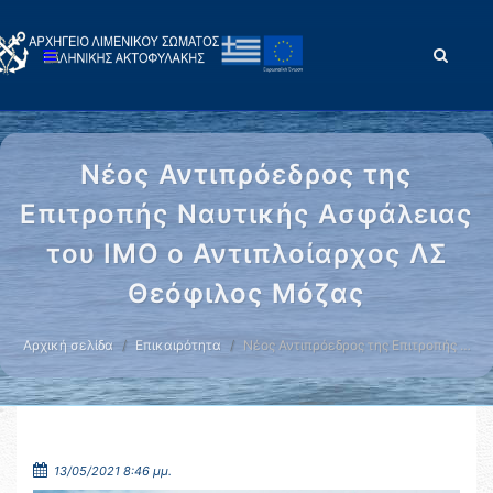
Νέος Αντιπρόεδρος της
Επιτροπής Ναυτικής Ασφάλειας
του ΙΜΟ ο Αντιπλοίαρχος ΛΣ
Θεόφιλος Μόζας
Αρχική σελίδα
Επικαιρότητα
Νέος Αντιπρόεδρος της Επιτροπής …
13/05/2021 8:46 μμ.