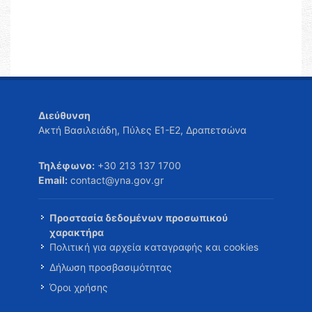
Διεύθυνση
Ακτή Βασιλειάδη, Πύλες Ε1-Ε2, Δραπετσώνα
Τηλέφωνο:
+30 213 137 1700
Email:
contact@yna.gov.gr
Προστασία δεδομένων προσωπικού
χαρακτήρα
Πολιτική για αρχεία καταγραφής και cookies
Δήλωση προσβασιμότητας
Όροι χρήσης