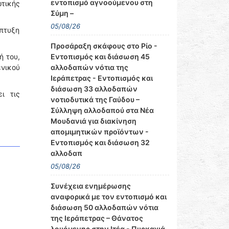
εντοπισμό αγνοούμενου στη
ωτικής
Σύμη –
05/08/26
άπτυξη
Προσάραξη σκάφους στο Ρίο -
Εντοπισμός και διάσωση 45
ή του,
αλλοδαπών νότια της
ενικού
Ιεράπετρας - Εντοπισμός και
διάσωση 33 αλλοδαπών
ι τις
νοτιοδυτικά της Γαύδου –
Σύλληψη αλλοδαπού στα Νέα
Μουδανιά για διακίνηση
απομιμητικών προϊόντων -
Εντοπισμός και διάσωση 32
αλλοδαπ
05/08/26
Συνέχεια ενημέρωσης
αναφορικά με τον εντοπισμό και
διάσωση 50 αλλοδαπών νότια
της Ιεράπετρας – Θάνατος
λουόμενης στην Ιτέα - Πυρκαγιά