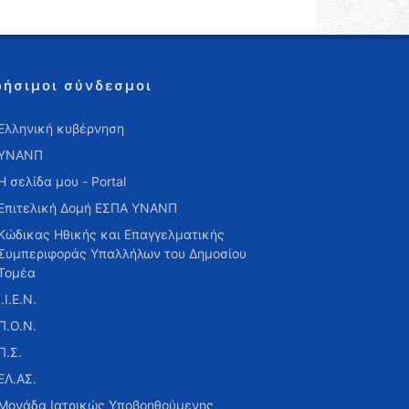
ρήσιμοι σύνδεσμοι
Ελληνική κυβέρνηση
ΥΝΑΝΠ
Η σελίδα μου - Portal
Επιτελική Δομή ΕΣΠΑ ΥΝΑΝΠ
Κώδικας Ηθικής και Επαγγελματικής
Συμπεριφοράς Υπαλλήλων του Δημοσίου
Τομέα
Ι.Ι.Ε.Ν.
Π.Ο.Ν.
Π.Σ.
ΕΛ.ΑΣ.
Μονάδα Ιατρικώς Υποβοηθούμενης