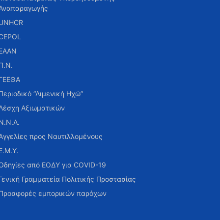
Αναπαραγωγής
UNHCR
CEPOL
ΕΑΑΝ
Π.Ν.
ΓΕΕΘΑ
Περιοδικό “Λιμενική Ηχώ”
Λέσχη Αξιωματικών
Ν.Ν.Α.
Αγγελίες προς Ναυτιλλομένους
Ε.Μ.Υ.
Οδηγίες από ΕΟΔΥ για COVID-19
Γενική Γραμματεία Πολιτικής Προστασίας
Προσφορές εμπορικών παρόχων