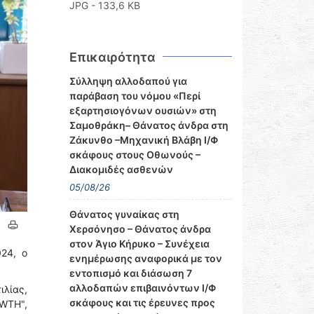
JPG - 133,6 KB
Επικαιρότητα
Σύλληψη αλλοδαπού για
παράβαση του νόμου «Περί
εξαρτησιογόνων ουσιών» στη
Σαμοθράκη– Θάνατος άνδρα στη
Ζάκυνθο –Μηχανική Βλάβη Ι/Φ
σκάφους στους Οθωνούς –
Διακομιδές ασθενών
05/08/26
Θάνατος γυναίκας στη
Χερσόνησο – Θάνατος άνδρα
στον Άγιο Κήρυκο – Συνέχεια
24, ο
ενημέρωσης αναφορικά με τον
εντοπισμό και διάσωση 7
αλλοδαπών επιβαινόντων Ι/Φ
ιλίας,
σκάφους και τις έρευνες προς
WTH",