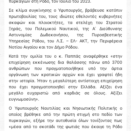
πυρκαγιών στη Ρόδο, τον Ιούλιο του 2023.
Σε κλίμα συγκίνησης ο Υφυπουργός, βράβευσε κατόπιν
πρωτοβουλίας του, τους ιδιώτες εθελοντές κυβερνήτες
σκαφών και πλοιοκτήτες, τα στελέχη του Στρατού
Ξηράς, του Πολεμικού Ναυτικού, της Α΄ Διεύθυνσης
Αστυνομίας Δωδεκανήσου, της Πυροσβεστικής
Υπηρεσίας Ρόδου, του Λ.Σ. – ΕΛ- ΑΚΤ, την Περιφέρεια
Νοτίου Αιγαίου και τον Δήμο Ρόδου.
Κατά την ομιλία του ο κ. Παππάς αναφέρθηκε «στην
επιχείρηση εκκένωσης δια θαλάσσης πάνω από 3700
ανθρώπων που πραγματοποιήθηκε υπό την άρτια
οργάνωση των κρατικών αρχών και έχει γραφτεί ήδη
στην ιστορία. Ήταν η μεγαλύτερη αντίστοιχη επιχείρηση
που έχει πραγματοποιηθεί στην Ελλάδα. Αξίζει ένα
μεγάλο ευχαριστώ από καρδιάς σε όλους. Αξίζει
ευγνωμοσύνη».
Ο Υφυπουργός Ναυτιλίας και Νησιωτικής Πολιτικής ο
οποίος βρέθηκε από την πρώτη στιγμή στο πεδίο των
πυρκαγιών, εξήρε την αυτοθυσία όλων τονίζοντας πως
«μέσα από το σκοτάδι της φωτιάς που έκαιγε τη Ρόδο