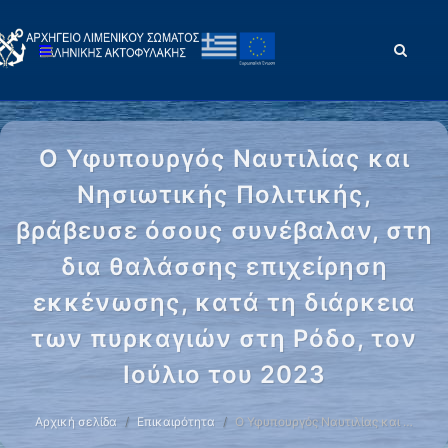
Ο Υφυπουργός Ναυτιλίας και
Νησιωτικής Πολιτικής,
βράβευσε όσους συνέβαλαν, στη
δια θαλάσσης επιχείρηση
εκκένωσης, κατά τη διάρκεια
των πυρκαγιών στη Ρόδο, τον
Ιούλιο του 2023
Αρχική σελίδα
Επικαιρότητα
Ο Υφυπουργός Ναυτιλίας και …