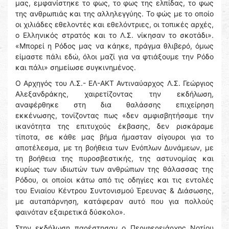
μας, εμφανίστηκε το φως, το φως της ελπίδας, το φως
της ανθρωπιάς και της αλληλεγγύης. Το φώς με το οποίο
οι χιλιάδες εθελοντές και εθελόντριες, οι τοπικές αρχές,
ο Ελληνικός στρατός και το Λ.Σ. νίκησαν το σκοτάδι».
«Μπορεί η Ρόδος μας να κάηκε, πράγμα θλιβερό, όμως
είμαστε πάλι εδώ, όλοι μαζί για να φτιάξουμε την Ρόδο
και πάλι» σημείωσε συγκινημένος.
Ο Αρχηγός του Λ.Σ.- ΕΛ-ΑΚΤ Αντιναύαρχος Λ.Σ. Γεώργιος
Αλεξανδράκης, χαιρετίζοντας την εκδήλωση,
αναφέρθηκε στη δια θαλάσσης επιχείρηση
εκκένωσης, τονίζοντας πως «δεν αμφισβητήσαμε την
ικανότητα της επιτυχούς έκβασης, δεν ρισκάραμε
τίποτα, σε κάθε μας βήμα ήμασταν σίγουροι για το
αποτέλεσμα, με τη βοήθεια των Ενόπλων Δυνάμεων, με
τη βοήθεια της πυροσβεστικής, της αστυνομίας και
κυρίως των ιδιωτών των ανθρώπων της θάλασσας της
Ρόδου, οι οποίοι κάτω από τις οδηγίες και τις εντολές
του Ενιαίου Κέντρου Συντονισμού Έρευνας & Διάσωσης,
με αυταπάρνηση, κατάφεραν αυτό που για πολλούς
φαινόταν εξαιρετικά δύσκολο».
Στην εκδήλωση παρέστησαν ο Περιφερειάρχης Νοτίου