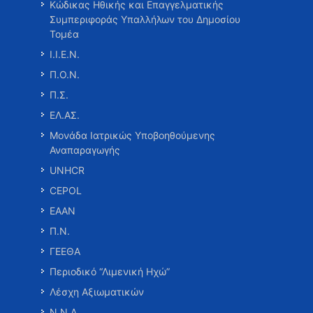
Κώδικας Ηθικής και Επαγγελματικής
Συμπεριφοράς Υπαλλήλων του Δημοσίου
Τομέα
Ι.Ι.Ε.Ν.
Π.Ο.Ν.
Π.Σ.
ΕΛ.ΑΣ.
Μονάδα Ιατρικώς Υποβοηθούμενης
Αναπαραγωγής
UNHCR
CEPOL
ΕΑΑΝ
Π.Ν.
ΓΕΕΘΑ
Περιοδικό “Λιμενική Ηχώ”
Λέσχη Αξιωματικών
Ν.Ν.Α.