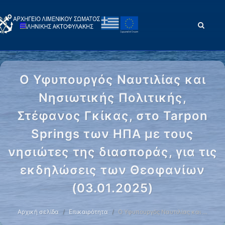
Ο Υφυπουργός Ναυτιλίας και
Νησιωτικής Πολιτικής,
Στέφανος Γκίκας, στο Tarpon
Springs των ΗΠΑ με τους
νησιώτες της διασποράς, για τις
εκδηλώσεις των Θεοφανίων
(03.01.2025)
Αρχική σελίδα
Επικαιρότητα
Ο Υφυπουργός Ναυτιλίας και …