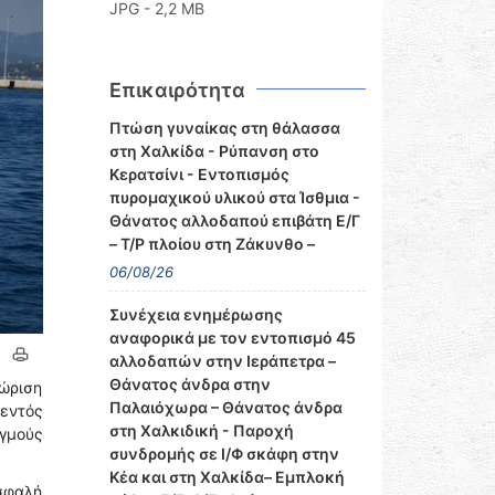
JPG - 2,2 MB
Επικαιρότητα
Πτώση γυναίκας στη θάλασσα
στη Χαλκίδα - Ρύπανση στο
Κερατσίνι - Εντοπισμός
πυρομαχικού υλικού στα Ίσθμια -
Θάνατος αλλοδαπού επιβάτη Ε/Γ
– Τ/Ρ πλοίου στη Ζάκυνθο –
06/08/26
Συνέχεια ενημέρωσης
αναφορικά με τον εντοπισμό 45
αλλοδαπών στην Ιεράπετρα –
Θάνατος άνδρα στην
ώριση
Παλαιόχωρα – Θάνατος άνδρα
εντός
στη Χαλκιδική - Παροχή
ιγμούς
συνδρομής σε Ι/Φ σκάφη στην
Κέα και στη Χαλκίδα– Εμπλοκή
σφαλή