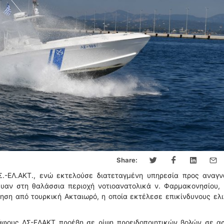
Share:
.-ΕΛ.ΑΚΤ., ενώ εκτελούσε διατεταγμένη υπηρεσία προς αναγν
υαν στη θαλάσσια περιοχή νοτιοανατολικά ν. Φαρμακονησίου, 
ση από τουρκική Ακταιωρό, η οποία εκτέλεσε επικίνδυνους ελ
άφους ΛΣ-ΕΛΑΚΤ προέβη σε ρίψη προειδοποιητικών βολών σε α