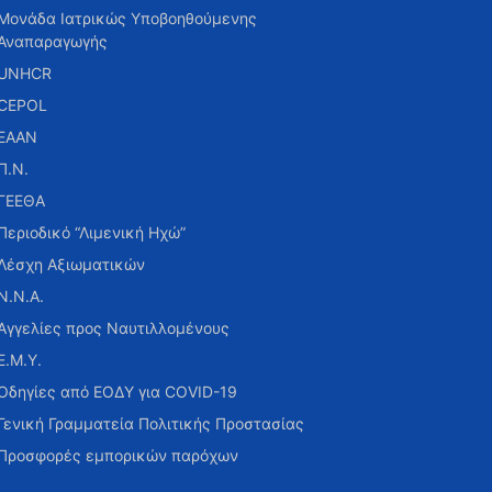
Μονάδα Ιατρικώς Υποβοηθούμενης
Αναπαραγωγής
UNHCR
CEPOL
ΕΑΑΝ
Π.Ν.
ΓΕΕΘΑ
Περιοδικό “Λιμενική Ηχώ”
Λέσχη Αξιωματικών
Ν.Ν.Α.
Αγγελίες προς Ναυτιλλομένους
Ε.Μ.Υ.
Οδηγίες από ΕΟΔΥ για COVID-19
Γενική Γραμματεία Πολιτικής Προστασίας
Προσφορές εμπορικών παρόχων