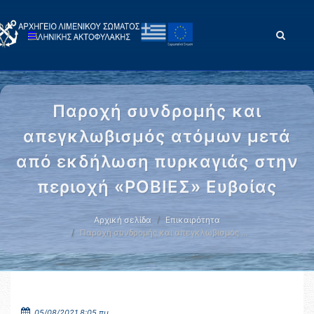
Παροχή συνδρομής και
απεγκλωβισμός ατόμων μετά
από εκδήλωση πυρκαγιάς στην
περιοχή «ΡΟΒΙΕΣ» Ευβοίας
Αρχική σελίδα
Επικαιρότητα
Παροχή συνδρομής και απεγκλωβισμός …
05/08/2021 8:05 πμ.