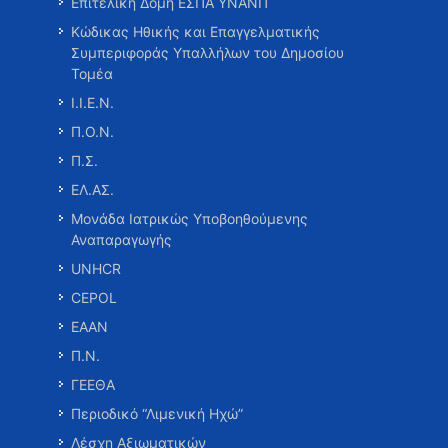
Επιτελική Δομή ΕΣΠΑ ΥΝΑΝΠ
Κώδικας Ηθικής και Επαγγελματικής
Συμπεριφοράς Υπαλλήλων του Δημοσίου
Τομέα
Ι.Ι.Ε.Ν.
Π.Ο.Ν.
Π.Σ.
ΕΛ.ΑΣ.
Μονάδα Ιατρικώς Υποβοηθούμενης
Αναπαραγωγής
UNHCR
CEPOL
ΕΑΑΝ
Π.Ν.
ΓΕΕΘΑ
Περιοδικό “Λιμενική Ηχώ”
Λέσχη Αξιωματικών