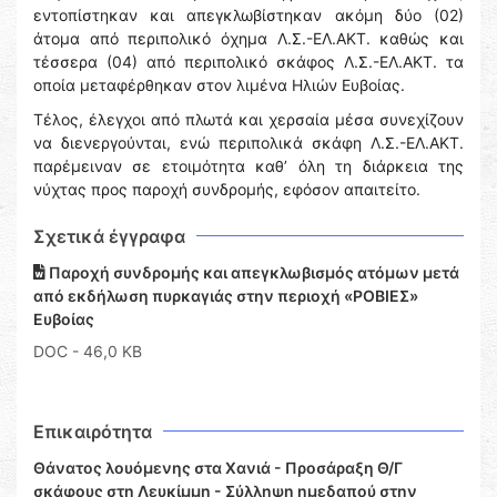
εντοπίστηκαν και απεγκλωβίστηκαν ακόμη δύο (02)
άτομα από περιπολικό όχημα Λ.Σ.-ΕΛ.ΑΚΤ. καθώς και
τέσσερα (04) από περιπολικό σκάφος Λ.Σ.-ΕΛ.ΑΚΤ. τα
οποία μεταφέρθηκαν στον λιμένα Ηλιών Ευβοίας.
Τέλος, έλεγχοι από πλωτά και χερσαία μέσα συνεχίζουν
να διενεργούνται, ενώ περιπολικά σκάφη Λ.Σ.-ΕΛ.ΑΚΤ.
παρέμειναν σε ετοιμότητα καθ’ όλη τη διάρκεια της
νύχτας προς παροχή συνδρομής, εφόσον απαιτείτο.
Σχετικά έγγραφα
Παροχή συνδρομής και απεγκλωβισμός ατόμων μετά
από εκδήλωση πυρκαγιάς στην περιοχή «ΡΟΒΙΕΣ»
Ευβοίας
DOC
- 46,0 KB
Επικαιρότητα
Θάνατος λουόμενης στα Χανιά - Προσάραξη Θ/Γ
σκάφους στη Λευκίμμη - Σύλληψη ημεδαπού στην