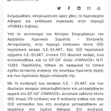
Ενημερώθηκε, απογευματινές ώρες χθες, το Λιμεναρχείο
Αιδηψού για εκδήλωση πυρκαγιάς στην περιοχή
«ΡΟΒΙΕΣ» Ευβοίας.
Υπό το συντονισμό του Κέντρου Επιχειρήσεων του
Αρχηγείου Λιμενικού Σώματος – Ελληνικής
Ακτοφυλακής, στην περιοχή έσπευσαν πέντε (05)
περιπολικά σκάφη Λ.Σ.-ΕΛ.ΑΚΤ., δύο (02) περιπολικά
οχήματα Λ.Σ.-ΕΛ.ΑΚΤ. έντεκα (11) ιδιωτικά σκάφη, ενώ
κινητοποιήθηκε και το Ε/Γ-Ο/Γ πλοίο «ΠΑΡΑΛΟΣ» Ν.Π.
12283. Παράλληλα, τέθηκε σε εφαρμογή το τοπικό
σχέδιο έκτακτης ανάγκης της ανωτέρω Λιμενικής Αρχής
και των Λιμενικών Αρχών υπαγωγής της.
Με τη συνδρομή των σκαφών Λ.Σ. – ΕΛ.ΑΚΤ. και των
ιδιωτικών σκαφών απεγκλωβίστηκαν και μεταφέρθηκαν
αρχικά στο Ε/Γ-Ο/Γ «ΠΑΡΑΛΟΣ» συνολικά ογδόντα πέντε
(85) άτομα (79 ενήλικες και 6 ανήλικοι) καθώς και τρία
(03) κατοικίδια που στη συνέχεια μεταφέρθηκαν με
ασφάλεια στο λιμένα Αιδηψού. Στη συνέχεια,