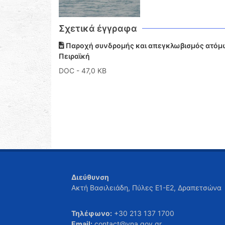
Σχετικά έγγραφα
Παροχή συνδρομής και απεγκλωβισμός ατόμω
Πειραϊκή
DOC
- 47,0 KB
Διεύθυνση
Ακτή Βασιλειάδη, Πύλες Ε1-Ε2, Δραπετσώνα
Τηλέφωνο:
+30 213 137 1700
Email:
contact@yna.gov.gr