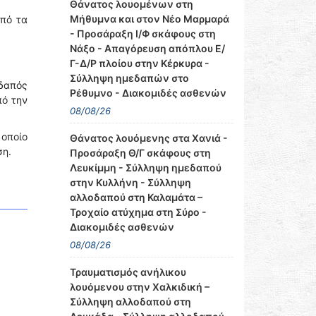
Θάνατος λουομένων στη
Μήθυμνα και στον Νέο Μαρμαρά
από τα
- Προσάραξη Ι/Φ σκάφους στη
Νάξο - Απαγόρευση απόπλου Ε/
Γ-Δ/Ρ πλοίου στην Κέρκυρα -
Σύλληψη ημεδαπών στο
δαπός
Ρέθυμνο - Διακομιδές ασθενών
πό την
08/08/26
οποίο
Θάνατος λουόμενης στα Χανιά -
ση.
Προσάραξη Θ/Γ σκάφους στη
Λευκίμμη - Σύλληψη ημεδαπού
στην Κυλλήνη - Σύλληψη
αλλοδαπού στη Καλαμάτα –
Τροχαίο ατύχημα στη Σύρο -
Διακομιδές ασθενών
08/08/26
Τραυματισμός ανήλικου
λουόμενου στην Χαλκιδική –
Σύλληψη αλλοδαπού στη