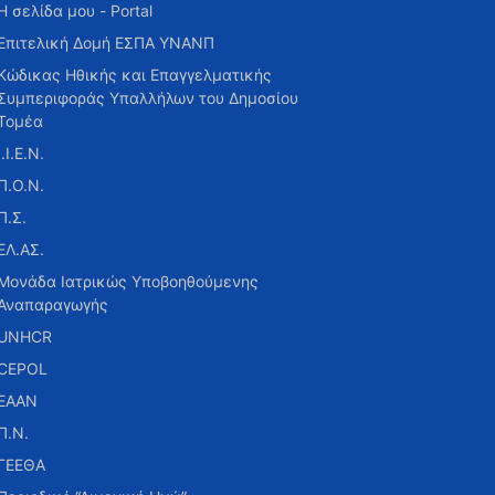
Η σελίδα μου - Portal
Επιτελική Δομή ΕΣΠΑ ΥΝΑΝΠ
Κώδικας Ηθικής και Επαγγελματικής
Συμπεριφοράς Υπαλλήλων του Δημοσίου
Τομέα
Ι.Ι.Ε.Ν.
Π.Ο.Ν.
Π.Σ.
ΕΛ.ΑΣ.
Μονάδα Ιατρικώς Υποβοηθούμενης
Αναπαραγωγής
UNHCR
CEPOL
ΕΑΑΝ
Π.Ν.
ΓΕΕΘΑ