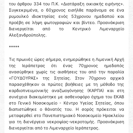
του άρθρου 334 του Π.Κ. «Διατάραξη οικιακής ειρήνης».
Συγκεκριμένα, ο 60χρονος εισήλθε παράνομα σε ένα
ρυμουλκό ιδιοκτησίας ενός 53χρονου ημεδαπού και
προέβη σε λήψη φωτογραφιών και βίντεο. Προανάκριση
διενεργείται από το Κεντρικό Λιμεναρχείο
Αλεξανδρούπολης.
*****
Τις πρωινές ώρες σήμερα, ενημερώθηκε η Λιμενική Αρχή
της Ιεράπετρας ότι ένας 70χρονος ημεδαπός
ανασύρθηκε χωρίς τις αισθήσεις του από την παραλία
«ΓΟΥΔΟΥΡΑΣ» της Σητείας. Στον 70χρονο αρχικά
παρασχέθηκαν οι πρώτες βοήθειες με τη μέθοδο της
καρδιοπνευμονικής αναζωογόνησης (ΚΑΡΠΑ) και στη
συνέχεια διακομίστηκε με ασθενοφόρο όχημα του ΕΚΑΒ
στο Γενικό Νοσοκομείο - Κέντρο Υγείας Σητείας, όπου
διαπιστώθηκε ο θάνατός του. Η σορός πρόκειται να
μεταφερθεί στο Πανεπιστημιακό Νοσοκομείο Ηρακλείου
για τη διενέργεια νεκροψίας-νεκροτομής. Προανάκριση
διενεργείται από το Λιμεναρχείο Ιεράπετρας.