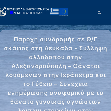
Παροχή συνδρομής σε Θ/Γ
σκάφος στη Λευκάδα - Σύλληψη
αλλοδαπού στην
Αλεξανδρούπολη – Θάνατοι
λουόμενων στην Ιεράπετρα και
το Γύθειο – Συνέχεια
ενημέρωσης αναφορικά με το
θάνατο γυναίκας αγνώστων
λοιπών στοιχείων στον