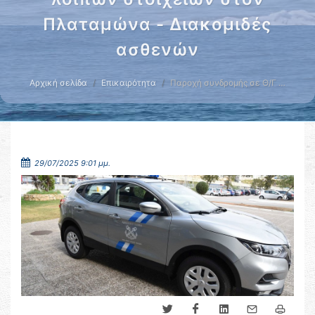
Πλαταμώνα - Διακομιδές
ασθενών
Αρχική σελίδα
Επικαιρότητα
Παροχή συνδρομής σε Θ/Γ …
29/07/2025 9:01 μμ.