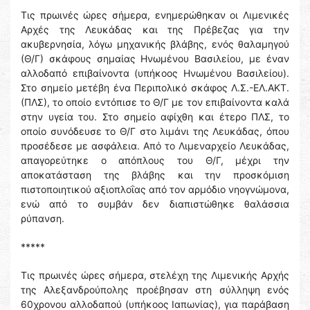
Τις πρωινές ώρες σήμερα, ενημερώθηκαν οι Λιμενικές
Αρχές της Λευκάδας και της Πρέβεζας για την
ακυβερνησία, λόγω μηχανικής βλάβης, ενός θαλαμηγού
(Θ/Γ) σκάφους σημαίας Ηνωμένου Βασιλείου, με έναν
αλλοδαπό επιβαίνοντα (υπήκοος Ηνωμένου Βασιλείου).
Στο σημείο μετέβη ένα Περιπολικό σκάφος Λ.Σ.-ΕΛ.ΑΚΤ.
(ΠΛΣ), το οποίο εντόπισε το Θ/Γ με τον επιβαίνοντα καλά
στην υγεία του. Στο σημείο αφίχθη και έτερο ΠΛΣ, το
οποίο συνόδευσε το Θ/Γ στο λιμάνι της Λευκάδας, όπου
προσέδεσε με ασφάλεια. Από το Λιμεναρχείο Λευκάδας,
απαγορεύτηκε ο απόπλους του Θ/Γ, μέχρι την
αποκατάσταση της βλάβης και την προσκόμιση
πιστοποιητικού αξιοπλοΐας από τον αρμόδιο νηογνώμονα,
ενώ από το συμβάν δεν διαπιστώθηκε θαλάσσια
ρύπανση.
*****
Τις πρωινές ώρες σήμερα, στελέχη της Λιμενικής Αρχής
της Αλεξανδρούπολης προέβησαν στη σύλληψη ενός
60χρονου αλλοδαπού (υπήκοος Ιαπωνίας), για παράβαση