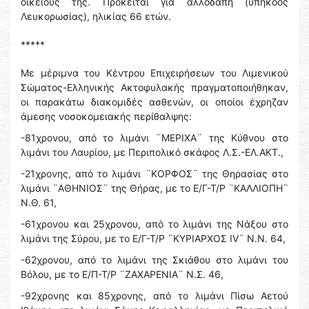
οικείους της. Πρόκειται για αλλοδαπή (υπήκοος
Λευκορωσίας), ηλικίας 66 ετών.
*****
Με μέριμνα του Κέντρου Επιχειρήσεων του Λιμενικού
Σώματος-Ελληνικής Ακτοφυλακής πραγματοποιήθηκαν,
οι παρακάτω διακομιδές ασθενών, οι οποίοι έχρηζαν
άμεσης νοσοκομειακής περίθαλψης:
-81χρονου, από το λιμάνι ¨ΜΕΡΙΧΑ¨ της Κύθνου στο
λιμάνι του Λαυρίου, με Περιπολικό σκάφος Λ.Σ.-ΕΛ.ΑΚΤ.,
-21χρονης, από το λιμάνι ¨ΚΟΡΦΟΣ¨ της Θηρασίας στο
λιμάνι ¨ΑΘΗΝΙΟΣ¨ της Θήρας, με το Ε/Γ-Τ/Ρ ¨ΚΑΛΛΙΟΠΗ¨
Ν.Θ. 61,
-61χρονου και 25χρονου, από το λιμάνι της Νάξου στο
λιμάνι της Σύρου, με το Ε/Γ-Τ/Ρ ¨ΚΥΡΙΑΡΧΟΣ IV¨ Ν.Ν. 64,
-62χρονου, από το λιμάνι της Σκιάθου στο λιμάνι του
Βόλου, με το Ε/Π-Τ/Ρ ¨ΖΑΧΑΡΕΝΙΑ¨ Ν.Σ. 46,
-92χρονης και 85χρονης, από το λιμάνι Πίσω Αετού