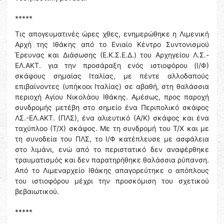
*****
Τις απογευματινές ώρες χθες, ενημερώθηκε η Λιμενική
Αρχή της Ιθάκης από το Ενιαίο Κέντρο Συντονισμού
Έρευνας και Διάσωσης (Ε.Κ.Σ.Ε.Δ.) του Αρχηγείου Λ.Σ.-
ΕΛ.ΑΚΤ. για την προσάραξη ενός ιστιοφόρου (Ι/Φ)
σκάφους σημαίας Ιταλίας, με πέντε αλλοδαπούς
επιβαίνοντες (υπήκοοι Ιταλίας) σε αβαθή, στη θαλάσσια
περιοχή Αγίου Νικολάου Ιθάκης. Αμέσως, προς παροχή
συνδρομής μετέβη στο σημείο ένα Περιπολικό σκάφος
ΛΣ.-ΕΛ.ΑΚΤ. (ΠΛΣ), ένα αλιευτικό (Α/Κ) σκάφος και ένα
ταχύπλοο (Τ/Χ) σκάφος. Με τη συνδρομή του Τ/Χ και με
τη συνοδεία του ΠΛΣ, το Ι/Φ κατέπλευσε με ασφάλεια
στο λιμάνι, ενώ από το περιστατικό δεν αναφέρθηκε
τραυματισμός και δεν παρατηρήθηκε θαλάσσια ρύπανση.
Από το Λιμεναρχείο Ιθάκης απαγορεύτηκε ο απόπλους
του ιστιοφόρου μέχρι την προσκόμιση του σχετικού
βεβαιωτικού.
*****