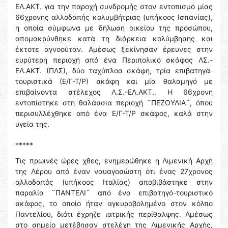
ΕΛ.ΑΚΤ. για την παροχή συνδρομής στον εντοπισμό μίας
66χρονης αλλοδαπής κολυμβήτριας (υπήκοος Ισπανίας),
η οποία σύμφωνα με δήλωση οικείου της προσώπου,
απομακρύνθηκε κατά τη διάρκεια κολύμβησης και
έκτοτε αγνοούταν. Αμέσως ξεκίνησαν έρευνες στην
ευρύτερη περιοχή από ένα Περιπολικό σκάφος ΛΣ.-
ΕΛ.ΑΚΤ. (ΠΛΣ), δύο ταχύπλοα σκάφη, τρία επιβατηγά-
τουριστικά (Ε/Γ-Τ/Ρ) σκάφη και μία θαλαμηγό με
επιβαίνοντα στέλεχος Λ.Σ.-ΕΛ.ΑΚΤ.. Η 66χρονη
εντοπίστηκε στη θαλάσσια περιοχή ¨ΠΕΖΟΥΛΙΑ¨, όπου
περισυλλέχθηκε από ένα Ε/Γ-Τ/Ρ σκάφος, καλά στην
υγεία της.
*****
Τις πρωινές ώρες χθες, ενημερώθηκε η Λιμενική Αρχή
της Λέρου από έναν ναυαγοσώστη ότι ένας 27χρονος
αλλοδαπός (υπήκοος Ιταλίας) αποβιβάστηκε στην
παραλία ¨ΠΑΝΤΕΛΙ¨ από ένα επιβατηγό-τουριστικό
σκάφος, το οποίο ήταν αγκυροβολημένο στον κόλπο
Παντελίου, διότι έχρηζε ιατρικής περίθαλψης. Αμέσως
στο σημείο μετέβησαν στελέχη της Λιμενικής Αρχής,