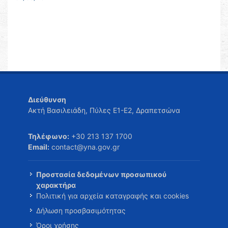
Διεύθυνση
Ακτή Βασιλειάδη, Πύλες Ε1-Ε2, Δραπετσώνα
Τηλέφωνο:
+30 213 137 1700
Email:
contact@yna.gov.gr
Προστασία δεδομένων προσωπικού
χαρακτήρα
Πολιτική για αρχεία καταγραφής και cookies
Δήλωση προσβασιμότητας
Όροι χρήσης