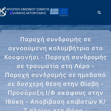
Παροχή συνδρομής σε
αγνοούμενη κολυμβήτρια στο
Κουφονήσι - Παροχή συνδρομής
σε τραυματία στη Λέρο -
Παροχή συνδρομής σε ημεδαπό
σε δυσχερή θέση στην Θίσβη -
Προσάραξη Ι/Φ σκάφους στην
Ιθάκη - Αποβίβαση επιβατών Κ/
Ζ πλοίου στη Θήρα -