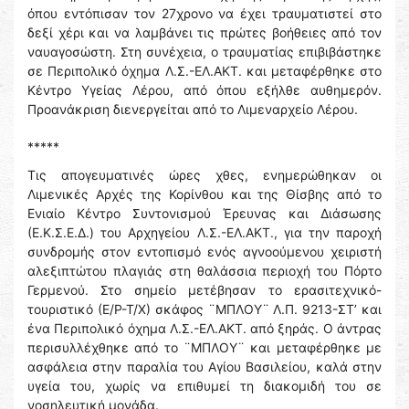
όπου εντόπισαν τον 27χρονο να έχει τραυματιστεί στο
δεξί χέρι και να λαμβάνει τις πρώτες βοήθειες από τον
ναυαγοσώστη. Στη συνέχεια, ο τραυματίας επιβιβάστηκε
σε Περιπολικό όχημα Λ.Σ.-ΕΛ.ΑΚΤ. και μεταφέρθηκε στο
Κέντρο Υγείας Λέρου, από όπου εξήλθε αυθημερόν.
Προανάκριση διενεργείται από το Λιμεναρχείο Λέρου.
*****
Τις απογευματινές ώρες χθες, ενημερώθηκαν οι
Λιμενικές Αρχές της Κορίνθου και της Θίσβης από το
Ενιαίο Κέντρο Συντονισμού Έρευνας και Διάσωσης
(Ε.Κ.Σ.Ε.Δ.) του Αρχηγείου Λ.Σ.-ΕΛ.ΑΚΤ., για την παροχή
συνδρομής στον εντοπισμό ενός αγνοούμενου χειριστή
αλεξιπτώτου πλαγιάς στη θαλάσσια περιοχή του Πόρτο
Γερμενού. Στο σημείο μετέβησαν το ερασιτεχνικό-
τουριστικό (Ε/Ρ-Τ/Χ) σκάφος ¨ΜΠΛΟΥ¨ Λ.Π. 9213-ΣΤ’ και
ένα Περιπολικό όχημα Λ.Σ.-ΕΛ.ΑΚΤ. από ξηράς. Ο άντρας
περισυλλέχθηκε από το ¨ΜΠΛΟΥ¨ και μεταφέρθηκε με
ασφάλεια στην παραλία του Αγίου Βασιλείου, καλά στην
υγεία του, χωρίς να επιθυμεί τη διακομιδή του σε
νοσηλευτική μονάδα.