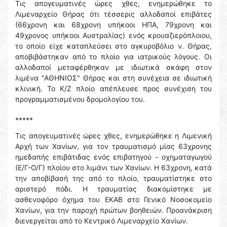
Τις απογευματινές ώρες χθες, ενημερώθηκε το
Λιμεναρχείο Θήρας ότι τέσσερις αλλοδαποί επιβάτες
(66χρονη και 68χρονη υπήκοοι ΗΠΑ, 79χρονη και
49χρονος υπήκοοι Αυστραλίας) ενός κρουαζιερόπλοιου,
το οποίο είχε καταπλεύσει στο αγκυροβόλιο ν. Θήρας,
αποβιβάστηκαν από το πλοίο για ιατρικούς λόγους. Οι
αλλοδαποί μεταφέρθηκαν με ιδιωτικά σκάφη στον
λιμένα "ΑΘΗΝΙΟΣ" Θήρας και στη συνέχεια σε ιδιωτική
κλινική. Το Κ/Ζ πλοίο απέπλευσε προς συνέχιση του
προγραμματισμένου δρομολογίου του.
*****
Τις απογευματινές ώρες χθες, ενημερώθηκε η Λιμενική
Αρχή των Χανίων, για τον τραυματισμό μίας 63χρονης
ημεδαπής επιβάτιδας ενός επιβατηγού - οχηματαγωγού
(Ε/Γ-Ο/Γ) πλοίου στο λιμάνι των Χανίων. Η 63χρονη, κατά
την αποβίβασή της από το πλοίο, τραυματίστηκε στο
αριστερό πόδι. Η τραυματίας διακομίστηκε με
ασθενοφόρο όχημα του ΕΚΑΒ στο Γενικό Νοσοκομείο
Χανίων, για την παροχή πρώτων βοηθειών. Προανάκριση
διενεργείται από το Κεντρικό Λιμεναρχείο Χανίων.