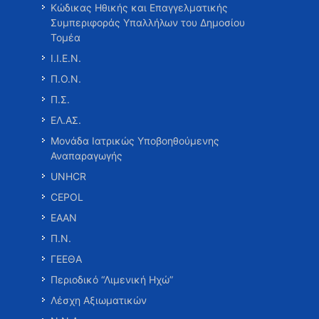
Κώδικας Ηθικής και Επαγγελματικής
Συμπεριφοράς Υπαλλήλων του Δημοσίου
Τομέα
Ι.Ι.Ε.Ν.
Π.Ο.Ν.
Π.Σ.
ΕΛ.ΑΣ.
Μονάδα Ιατρικώς Υποβοηθούμενης
Αναπαραγωγής
UNHCR
CEPOL
ΕΑΑΝ
Π.Ν.
ΓΕΕΘΑ
Περιοδικό “Λιμενική Ηχώ”
Λέσχη Αξιωματικών