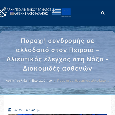
Παροχή συνδρομής σε
αλλοδαπό στον Πειραιά –
Αλιευτικός έλεγχος στη Νάξο -
Διακομιδές ασθενών
Αρχική σελίδα
Επικαιρότητα
Παροχή συνδρομής σε αλλοδαπό …
26/11/2025 8:42 μμ.