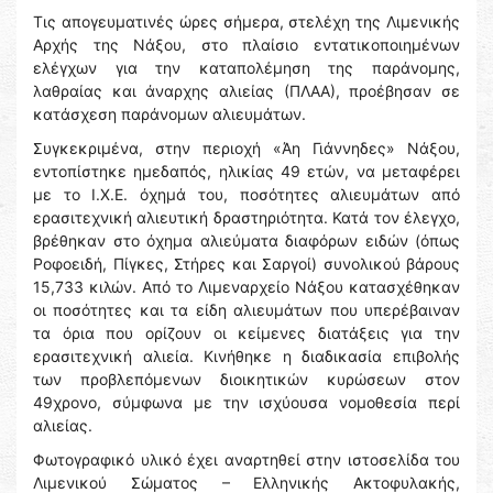
Τις απογευματινές ώρες σήμερα, στελέχη της Λιμενικής
Αρχής της Νάξου, στο πλαίσιο εντατικοποιημένων
ελέγχων για την καταπολέμηση της παράνομης,
λαθραίας και άναρχης αλιείας (ΠΛΑΑ), προέβησαν σε
κατάσχεση παράνομων αλιευμάτων.
Συγκεκριμένα, στην περιοχή «Άη Γιάννηδες» Νάξου,
εντοπίστηκε ημεδαπός, ηλικίας 49 ετών, να μεταφέρει
με το Ι.Χ.Ε. όχημά του, ποσότητες αλιευμάτων από
ερασιτεχνική αλιευτική δραστηριότητα. Κατά τον έλεγχο,
βρέθηκαν στο όχημα αλιεύματα διαφόρων ειδών (όπως
Ροφοειδή, Πίγκες, Στήρες και Σαργοί) συνολικού βάρους
15,733 κιλών. Από το Λιμεναρχείο Νάξου κατασχέθηκαν
οι ποσότητες και τα είδη αλιευμάτων που υπερέβαιναν
τα όρια που ορίζουν οι κείμενες διατάξεις για την
ερασιτεχνική αλιεία. Κινήθηκε η διαδικασία επιβολής
των προβλεπόμενων διοικητικών κυρώσεων στον
49χρονο, σύμφωνα με την ισχύουσα νομοθεσία περί
αλιείας.
Φωτογραφικό υλικό έχει αναρτηθεί στην ιστοσελίδα του
Λιμενικού Σώματος – Ελληνικής Ακτοφυλακής,