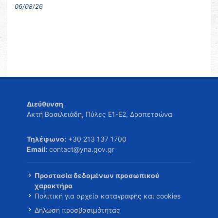
06/08/26
Διεύθυνση
Ακτή Βασιλειάδη, Πύλες Ε1-Ε2, Δραπετσώνα
Τηλέφωνο:
+30 213 137 1700
Email:
contact@yna.gov.gr
Προστασία δεδομένων προσωπικού
χαρακτήρα
Πολιτική για αρχεία καταγραφής και cookies
Δήλωση προσβασιμότητας