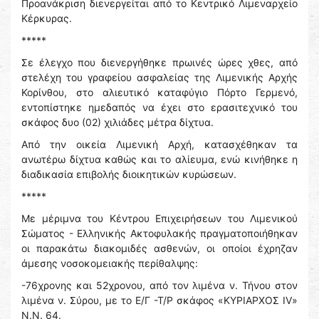
Προανάκριση διενεργείται από το Κεντρικό Λιμεναρχείο
Κέρκυρας.
*****
Σε έλεγχο που διενεργήθηκε πρωινές ώρες χθες, από
στελέχη του γραφείου ασφαλείας της Λιμενικής Αρχής
Κορίνθου, στο αλιευτικό καταφύγιο Πόρτο Γερμενό,
εντοπίστηκε ημεδαπός να έχει στο ερασιτεχνικό του
σκάφος δυο (02) χιλιάδες μέτρα δίχτυα.
Από την οικεία Λιμενική Αρχή, κατασχέθηκαν τα
ανωτέρω δίχτυα καθώς και το αλίευμα, ενώ κινήθηκε η
διαδικασία επιβολής διοικητικών κυρώσεων.
*****
Με μέριμνα του Κέντρου Επιχειρήσεων του Λιμενικού
Σώματος - Ελληνικής Ακτοφυλακής πραγματοποιήθηκαν
οι παρακάτω διακομιδές ασθενών, οι οποίοι έχρηζαν
άμεσης νοσοκομειακής περίθαλψης:
-76χρονης και 52χρονου, από τον λιμένα ν. Τήνου στον
λιμένα ν. Σύρου, με το Ε/Γ -Τ/Ρ σκάφος «ΚΥΡΙΑΡΧΟΣ IV»
N.N. 64.