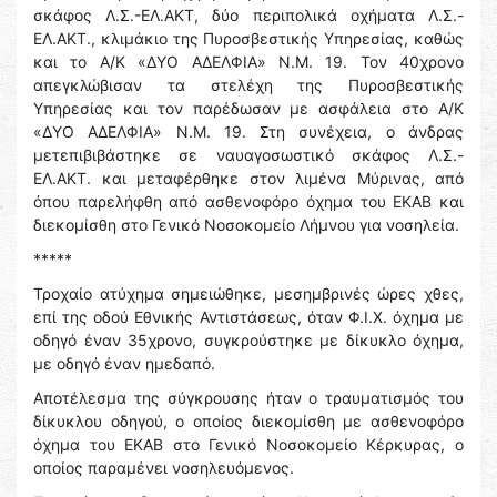
σκάφος Λ.Σ.-ΕΛ.ΑΚΤ, δύο περιπολικά οχήματα Λ.Σ.-
ΕΛ.ΑΚΤ., κλιμάκιο της Πυροσβεστικής Υπηρεσίας, καθώς
και το Α/Κ «ΔΥΟ ΑΔΕΛΦΙΑ» Ν.Μ. 19. Τον 40χρονο
απεγκλώβισαν τα στελέχη της Πυροσβεστικής
Υπηρεσίας και τον παρέδωσαν με ασφάλεια στο Α/Κ
«ΔΥΟ ΑΔΕΛΦΙΑ» Ν.Μ. 19. Στη συνέχεια, ο άνδρας
μετεπιβιβάστηκε σε ναυαγοσωστικό σκάφος Λ.Σ.-
ΕΛ.ΑΚΤ. και μεταφέρθηκε στον λιμένα Μύρινας, από
όπου παρελήφθη από ασθενοφόρο όχημα του ΕΚΑΒ και
διεκομίσθη στο Γενικό Νοσοκομείο Λήμνου για νοσηλεία.
*****
Τροχαίο ατύχημα σημειώθηκε, μεσημβρινές ώρες χθες,
επί της οδού Εθνικής Αντιστάσεως, όταν Φ.Ι.Χ. όχημα με
οδηγό έναν 35χρονο, συγκρούστηκε με δίκυκλο όχημα,
με οδηγό έναν ημεδαπό.
Αποτέλεσμα της σύγκρουσης ήταν ο τραυματισμός του
δίκυκλου οδηγού, ο οποίος διεκομίσθη με ασθενοφόρο
όχημα του ΕΚΑΒ στο Γενικό Νοσοκομείο Κέρκυρας, ο
οποίος παραμένει νοσηλευόμενος.