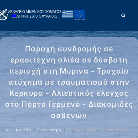
Παροχή συνδρομής σε
ερασιτέχνη αλιέα σε δύσβατη
περιοχή στη Μύρινα - Τροχαίο
ατύχημα με τραυματισμό στην
Κέρκυρα - Αλιευτικός έλεγχος
στο Πόρτο Γερμενό - Διακομιδές
ασθενών
Αρχική σελίδα
Επικαιρότητα
Παροχή συνδρομής σε ερασιτέχνη …