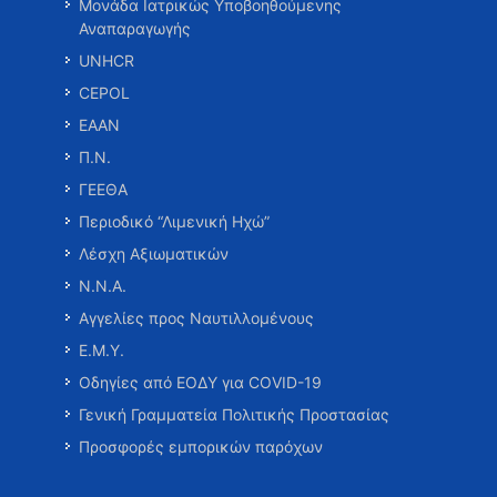
Μονάδα Ιατρικώς Υποβοηθούμενης
Αναπαραγωγής
UNHCR
CEPOL
ΕΑΑΝ
Π.Ν.
ΓΕΕΘΑ
Περιοδικό “Λιμενική Ηχώ”
Λέσχη Αξιωματικών
Ν.Ν.Α.
Αγγελίες προς Ναυτιλλομένους
Ε.Μ.Υ.
Οδηγίες από ΕΟΔΥ για COVID-19
Γενική Γραμματεία Πολιτικής Προστασίας
Προσφορές εμπορικών παρόχων