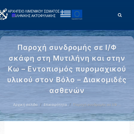
Παροχή συνδρομής σε Ι/Φ
σκάφη στη Μυτιλήνη και στην
Κω – Εντοπισμός πυρομαχικού
υλικού στον Βόλο – Διακομιδές
ασθενών
Αρχική σελίδα
Επικαιρότητα
Παροχή συνδρομής σε Ι/Φ …