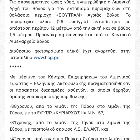
Τις απογευματινές ώρες χθες, ενημερώθηκε η Λιμενική
Αρχή του Βόλου για τον εντοπισμό πυρομαχικών στη
θαλάσσια περιοχή «ΣΟΥΤΡΑΛΙ» Αγριάς Βόλου. Το
πυρομαχικό υλικό (26 φυσίγγια) εντοπίστηκε σε
απόσταση περίπου 12 μέτρων από την ακτή και σε βάθος
1,5 μέτρου. Προανάκριση διενεργείται από το Κεντρικό
Λιμεναρχείο Βόλου.
Διαθέσιμο φωτογραφικό υλικό έχει αναρτηθεί στην
ιστοσελίδα
www.hcg.gr
.
*****
Με μέριμνα του Κέντρου Επιχειρήσεων του Λιμενικού
Σώματος – Ελληνικής Ακτοφυλακής πραγματοποιήθηκαν
οι παρακάτω διακομιδές ασθενών, οι οποίοι έχρηζαν
άμεσης νοσοκομειακής περίθαλψης:
-88χρονου, από το λιμάνι της Πάρου στο λιμάνι της
Σύρου, με το Ε/Γ-Τ/Ρ «ΚΥΡΙΑΡΧΟΣ ΙΙ» Ν.Ν. 57,
-81χρονης, από το λιμάνι της Τήνου στο λιμάνι της
Σύρου, με περιπολικό σκάφος Λ.Σ.-ΕΛ.ΑΚΤ. και
-42χρονου, από τον όρμο Πεύκου Σκύρου στο λιμάνι της