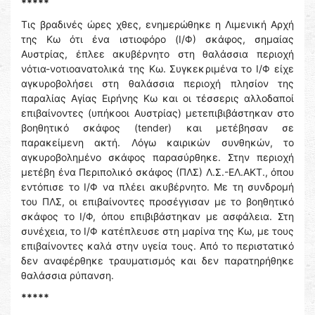
*****
Τις βραδινές ώρες χθες, ενημερώθηκε η Λιμενική Αρχή
της Κω ότι ένα ιστιοφόρο (Ι/Φ) σκάφος, σημαίας
Αυστρίας, έπλεε ακυβέρνητο στη θαλάσσια περιοχή
νότια-νοτιοανατολικά της Κω. Συγκεκριμένα το Ι/Φ είχε
αγκυροβολήσει στη θαλάσσια περιοχή πλησίον της
παραλίας Αγίας Ειρήνης Κω και οι τέσσερις αλλοδαποί
επιβαίνοντες (υπήκοοι Αυστρίας) μετεπιβιβάστηκαν στο
βοηθητικό σκάφος (tender) και μετέβησαν σε
παρακείμενη ακτή. Λόγω καιρικών συνθηκών, το
αγκυροβολημένο σκάφος παρασύρθηκε. Στην περιοχή
μετέβη ένα Περιπολικό σκάφος (ΠΛΣ) Λ.Σ.-ΕΛ.ΑΚΤ., όπου
εντόπισε το Ι/Φ να πλέει ακυβέρνητο. Με τη συνδρομή
του ΠΛΣ, οι επιβαίνοντες προσέγγισαν με το βοηθητικό
σκάφος το Ι/Φ, όπου επιβιβάστηκαν με ασφάλεια. Στη
συνέχεια, το Ι/Φ κατέπλευσε στη μαρίνα της Κω, με τους
επιβαίνοντες καλά στην υγεία τους. Από το περιστατικό
δεν αναφέρθηκε τραυματισμός και δεν παρατηρήθηκε
θαλάσσια ρύπανση.
*****