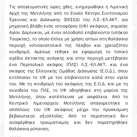
Τις απογευματινές ώρες χθες, ενημερώθηκε η Λιμενική
Αρχή της Μυτιλήνης από το Ενιαίο Κέντρο Συντονισμού
Έρευνας και Διάσωσης (ΕΚΣΕΔ) του Λ.Σ.-ΕΛ.ΑΚΤ. για
μηχανική βλάβη ενός ιστιοφόρου (Ι/Φ) σκάφους, σημαίας
Αγίου Δομίνικου, με έναν αλλοδαπό επιβαίνοντα (υπήκοο
Τουρκίας), το οποίο έπλεε με χρήση ιστίων στη θαλάσσια
περιοχή νοτιοανατολικά της Λέσβου και χρειαζόταν
συνδρομή. Αμέσως τέθηκε σε εφαρμογή το τοπικό
σχέδιο έκτακτης ανάγκης και στην περιοχή μετέβησαν
ένα Περιπολικό σκάφος (ΠΛΣ) Λ.Σ.-ΕΛ.ΑΚΤ. και ένα
σκάφος της Ελληνικής Ομάδας Διάσωσης (Ε.Ο.Δ.), όπου
εντόπισαν το Ι/Φ με τον επιβαίνοντα καλά στην υγεία
του. Με τη συνδρομή του σκάφους της Ε.Ο.Δ. και με τη
συνοδεία του ΠΛΣ, το Ι/Φ οδηγήθηκε στη μαρίνα της
Μυτιλήνης, όπου κατέπλευσε με ασφάλεια. Από το
Κεντρικό Λιμεναρχείο Μυτιλήνης απαγορεύτηκε ο
απόπλους του Ι/Φ σκάφους μέχρι την προσκόμιση
βεβαιωτικού αξιοπλοΐας. Από το περιστατικό δεν
αναφέρθηκε τραυματισμός και δεν παρατηρήθηκε
θαλάσσια ρύπανση.