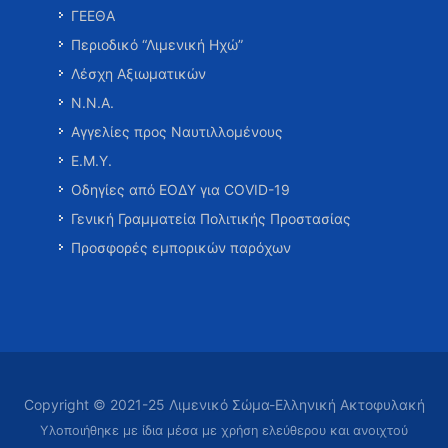
ΓΕΕΘΑ
Περιοδικό “Λιμενική Ηχώ”
Λέσχη Αξιωματικών
Ν.Ν.Α.
Αγγελίες προς Ναυτιλλομένους
Ε.Μ.Υ.
Οδηγίες από ΕΟΔΥ για COVID-19
Γενική Γραμματεία Πολιτικής Προστασίας
Προσφορές εμπορικών παρόχων
Copyright © 2021-25 Λιμενικό Σώμα-Ελληνική Ακτοφυλακή
Υλοποιήθηκε με ίδια μέσα με χρήση ελεύθερου και ανοιχτού