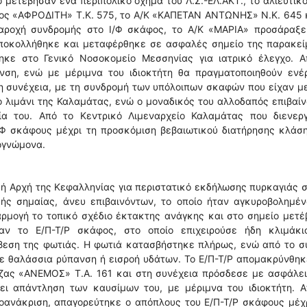
 μετέβησαν ένα περιπολικό όχημα του Λ.Σ.-ΕΛ.ΑΚΤ., το αλιευτικό
φος «ΑΦΡΟΔΙΤΗ» Τ.Κ. 575, το Α/Κ «ΚΑΠΕΤΑΝ ΑΝΤΩΝΗΣ» Ν.Κ. 645 
αροχή συνδρομής στο Ι/Φ σκάφος, το Α/Κ «ΜΑΡΙΑ» προσάραξε
ποκολλήθηκε και μεταφέρθηκε σε ασφαλές σημείο της παρακεί
ηκε στο Γενικό Νοσοκομείο Μεσσηνίας για ιατρικό έλεγχο. Α
ση, ενώ με μέριμνα του ιδιοκτήτη θα πραγματοποιηθούν ενέρ
η συνέχεια, με τη συνδρομή των υπόλοιπων σκαφών που είχαν μ
ο λιμάνι της Καλαμάτας, ενώ ο μοναδικός του αλλοδαπός επιβαί
ία του. Από το Κεντρικό Λιμεναρχείο Καλαμάτας που διενεργ
/Φ σκάφους μέχρι τη προσκόμιση βεβαιωτικού διατήρησης κλάση
ογνώμονα.
κή Αρχή της Κεφαλληνίας για περιστατικό εκδήλωσης πυρκαγιάς 
ικής σημαίας, άνευ επιβαινόντων, το οποίο ήταν αγκυροβολημέ
αρμογή το τοπικό σχέδιο έκτακτης ανάγκης και στο σημείο μετ
σαν το Ε/Π-Τ/Ρ σκάφος, στο οποίο επιχειρούσε ήδη κλιμάκι
σβεση της φωτιάς. Η φωτιά κατασβήστηκε πλήρως, ενώ από το 
ε θαλάσσια ρύπανση ή εισροή υδάτων. Το Ε/Π-Τ/Ρ απομακρύνθη
τζας «ΑΝΕΜΟΣ» Τ.Α. 161 και στη συνέχεια πρόσδεσε με ασφάλει
ι απάντληση των καυσίμων του, με μέριμνα του ιδιοκτήτη. Α
ροανάκριση, απαγορεύτηκε ο απόπλους του Ε/Π-Τ/Ρ σκάφους μέχ