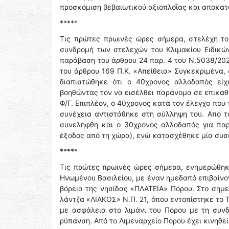
προσκόμιση βεβαιωτικού αξιοπλοΐας και αποκατ
*****
Τις πρώτες πρωινές ώρες σήμερα, στελέχη το
συνδρομή των στελεχών του Κλιμακίου Ειδικώ
παράβαση του άρθρου 24 παρ. 4 του Ν.5038/202
του άρθρου 169 Π.Κ. «Απείθεια» Συγκεκριμένα,
διαπιστώθηκε ότι ο 40χρονος αλλοδαπός εί
βοηθώντας τον να εισέλθει παράνομα σε επικαθή
Φ/Γ. Επιπλέον, ο 40χρονος κατά τον έλεγχο που 
συνέχεια αντιστάθηκε στη σύλληψη του. Από τ
συνελήφθη και ο 30χρονος αλλοδαπός για παρ
έξοδος από τη χώρα), ενώ κατασχέθηκε μία συσ
*****
Τις πρώτες πρωινές ώρες σήμερα, ενημερώθηκε
Ηνωμένου Βασιλείου, με έναν ημεδαπό επιβαίνο
βόρεια της νησίδας «ΠΛΑΤΕΙΑ» Πόρου. Στο σημε
λάντζα «ΛΙΑΚΟΣ» Ν.Π. 21, όπου εντοπίστηκε το 
με ασφάλεια στο λιμάνι του Πόρου με τη συν
ρύπανση. Από το Λιμεναρχείο Πόρου έχει κινηθε