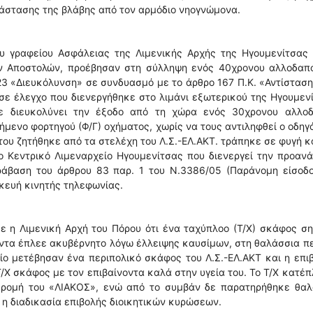
άστασης της βλάβης από τον αρμόδιο νηογνώμονα.
υ γραφείου Ασφάλειας της Λιμενικής Αρχής της Ηγουμενίτσας 
ν Αποστολών, προέβησαν στη σύλληψη ενός 40χρονου αλλοδαπο
3 «Διευκόλυνση» σε συνδυασμό με το άρθρο 167 Π.Κ. «Αντίσταση
 σε έλεγχο που διενεργήθηκε στο λιμάνι εξωτερικού της Ηγουμεν
χε διευκολύνει την έξοδο από τη χώρα ενός 30χρονου αλλοδ
μενο φορτηγού (Φ/Γ) οχήματος, χωρίς να τους αντιληφθεί ο οδηγ
του ζητήθηκε από τα στελέχη του Λ.Σ.-ΕΛ.ΑΚΤ. τράπηκε σε φυγή κ
ο Κεντρικό Λιμεναρχείο Ηγουμενίτσας που διενεργεί την προαν
άβαση του άρθρου 83 παρ. 1 του Ν.3386/05 (Παράνομη είσοδο
κευή κινητής τηλεφωνίας.
 η Λιμενική Αρχή του Πόρου ότι ένα ταχύπλοο (Τ/Χ) σκάφος σ
ντα έπλεε ακυβέρνητο λόγω έλλειψης καυσίμων, στη θαλάσσια π
ίο μετέβησαν ένα περιπολικό σκάφος του Λ.Σ.-ΕΛ.ΑΚΤ και η επι
Τ/Χ σκάφος με τον επιβαίνοντα καλά στην υγεία του. Το Τ/Χ κατέ
δρομή του «ΛΙΑΚΟΣ», ενώ από το συμβάν δε παρατηρήθηκε θαλ
ί η διαδικασία επιβολής διοικητικών κυρώσεων.