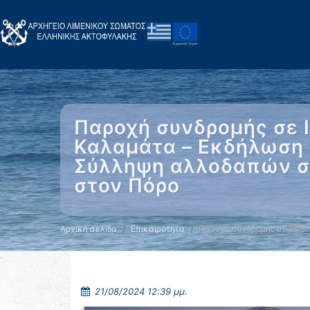
Παροχή συνδρομής σε 
Καλαμάτα – Εκδήλωση 
Σύλληψη αλλοδαπών στ
στον Πόρο
Αρχική σελίδα
Επικαιρότητα
Παροχή συνδρομής σε Ι/Φ …
21/08/2024 12:39 μμ.