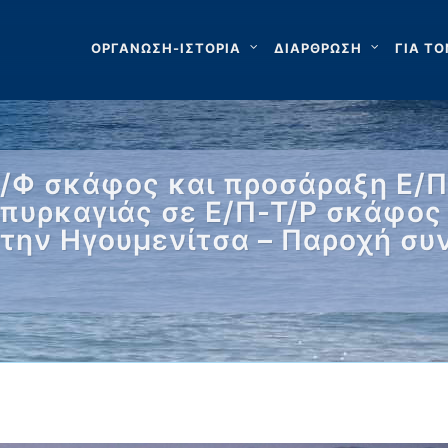
ΟΡΓΑΝΩΣΗ-ΙΣΤΟΡΙΑ
ΔΙΑΡΘΡΩΣΗ
ΓΙΑ ΤΟ
Ι/Φ σκάφος και προσάραξη Ε/
πυρκαγιάς σε Ε/Π-Τ/Ρ σκάφος 
ην Ηγουμενίτσα – Παροχή συ