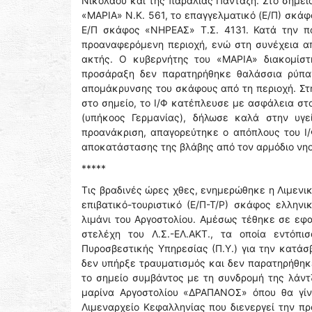
Νικολάου και της παραλίας Πανταζή. Στο σημείο
«ΜΑΡΙΑ» Ν.Κ. 561, το επαγγελματικό (E/Π) σκά
Ε/Π σκάφος «ΝΗΡΕΑΣ» Τ.Σ. 4131. Κατά την π
προαναφερόμενη περιοχή, ενώ στη συνέχεια α
ακτής. Ο κυβερνήτης του «ΜΑΡΙΑ» διακομίστ
προσάραξη δεν παρατηρήθηκε θαλάσσια ρύπαν
απομάκρυνσης του σκάφους από τη περιοχή. Στ
στο σημείο, το Ι/Φ κατέπλευσε με ασφάλεια στ
(υπήκοος Γερμανίας), δήλωσε καλά στην υγε
προανάκριση, απαγορεύτηκε ο απόπλους του Ι
αποκατάστασης της βλάβης από τον αρμόδιο νη
*****
Τις βραδινές ώρες χθες, ενημερώθηκε η Λιμενι
επιβατικό-τουριστικό (Ε/Π-Τ/Ρ) σκάφος ελλην
λιμάνι του Αργοστολίου. Αμέσως τέθηκε σε εφ
στελέχη του Λ.Σ.-ΕΛ.ΑΚΤ., τα οποία εντόπι
Πυροσβεστικής Υπηρεσίας (Π.Υ.) για την κατά
δεν υπήρξε τραυματισμός και δεν παρατηρήθηκ
το σημείο συμβάντος με τη συνδρομή της λάν
μαρίνα Αργοστολίου «ΔΡΑΠΑΝΟΣ» όπου θα γίνε
Λιμεναρχείο Κεφαλληνίας που διενεργεί την π