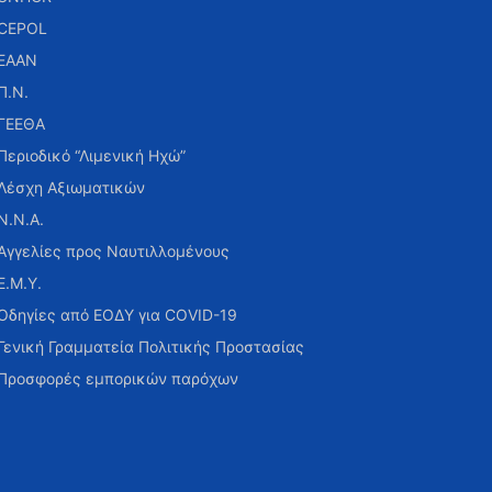
CEPOL
ΕΑΑΝ
Π.Ν.
ΓΕΕΘΑ
Περιοδικό “Λιμενική Ηχώ”
Λέσχη Αξιωματικών
Ν.Ν.Α.
Αγγελίες προς Ναυτιλλομένους
Ε.Μ.Υ.
Οδηγίες από ΕΟΔΥ για COVID-19
Γενική Γραμματεία Πολιτικής Προστασίας
Προσφορές εμπορικών παρόχων