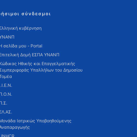
ρήσιμοι σύνδεσμοι
Ελληνική κυβέρνηση
ΥΝΑΝΠ
Η σελίδα μου - Portal
Επιτελική Δομή ΕΣΠΑ ΥΝΑΝΠ
Κώδικας Ηθικής και Επαγγελματικής
Συμπεριφοράς Υπαλλήλων του Δημοσίου
Τομέα
Ι.Ι.Ε.Ν.
Π.Ο.Ν.
Π.Σ.
ΕΛ.ΑΣ.
Μονάδα Ιατρικώς Υποβοηθούμενης
Αναπαραγωγής
UNHCR