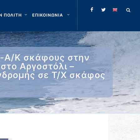
Ν ΠΟΛΙΤΗ
ΕΠΙΚΟΙΝΩΝΙΑ
Π-Α/Κ σκάφους στην
στο Αργοστόλι –
νδρομής σε Τ/Χ σκάφος