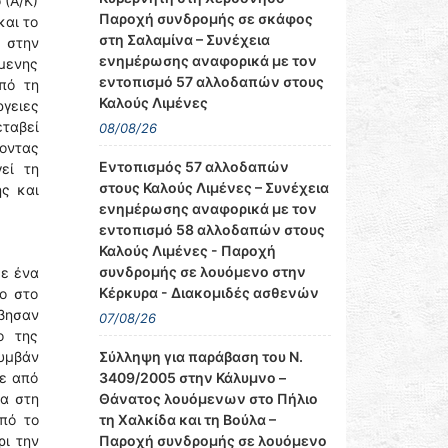
 (Α/Κ)
Παροχή συνδρομής σε σκάφος
και το
στη Σαλαμίνα – Συνέχεια
 στην
ενημέρωσης αναφορικά με τον
μενης
εντοπισμό 57 αλλοδαπών στους
πό τη
Καλούς Λιμένες
γειες
εταβεί
08/08/26
νοντας
Εντοπισμός 57 αλλοδαπών
εί τη
στους Καλούς Λιμένες – Συνέχεια
ς και
ενημέρωσης αναφορικά με τον
εντοπισμό 58 αλλοδαπών στους
Καλούς Λιμένες - Παροχή
συνδρομής σε λουόμενο στην
σε ένα
Κέρκυρα - Διακομιδές ασθενών
νο στο
έβησαν
07/08/26
ο της
Σύλληψη για παράβαση του Ν.
συμβάν
3409/2005 στην Κάλυμνο –
κε από
Θάνατος λουόμενων στο Πήλιο
α στη
τη Χαλκίδα και τη Βούλα –
πό το
Παροχή συνδρομής σε λουόμενο
ρι την