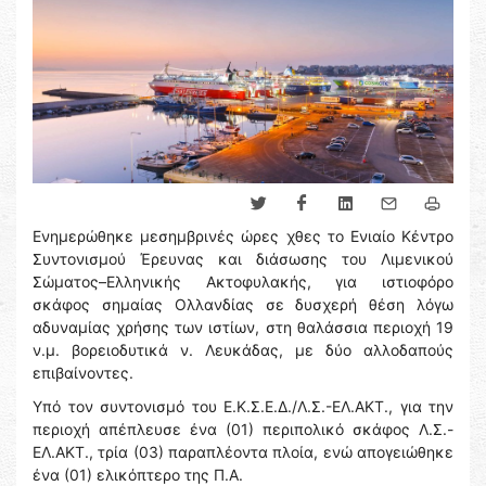
Ενημερώθηκε μεσημβρινές ώρες χθες το Ενιαίο Κέντρο
Συντονισμού Έρευνας και διάσωσης του Λιμενικού
Σώματος–Ελληνικής Ακτοφυλακής, για ιστιοφόρο
σκάφος σημαίας Ολλανδίας σε δυσχερή θέση λόγω
αδυναμίας χρήσης των ιστίων, στη θαλάσσια περιοχή 19
ν.μ. βορειοδυτικά ν. Λευκάδας, με δύο αλλοδαπούς
επιβαίνοντες.
Υπό τον συντονισμό του Ε.Κ.Σ.Ε.Δ./Λ.Σ.-ΕΛ.ΑΚΤ., για την
περιοχή απέπλευσε ένα (01) περιπολικό σκάφος Λ.Σ.-
ΕΛ.ΑΚΤ., τρία (03) παραπλέοντα πλοία, ενώ απογειώθηκε
ένα (01) ελικόπτερο της Π.Α.