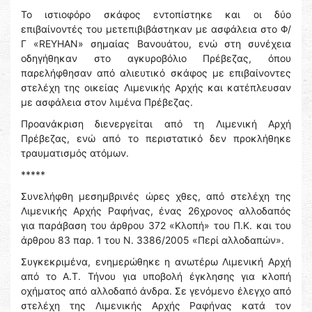
Το ιστιοφόρο σκάφος εντοπίστηκε και οι δύο
επιβαίνοντές του μετεπιβιβάστηκαν με ασφάλεια στο Φ/
Γ «REYHAN» σημαίας Βανουάτου, ενώ στη συνέχεια
οδηγήθηκαν στο αγκυροβόλιο Πρέβεζας, όπου
παρελήφθησαν από αλιευτικό σκάφος με επιβαίνοντες
στελέχη της οικείας Λιμενικής Αρχής και κατέπλευσαν
με ασφάλεια στον λιμένα Πρέβεζας.
Προανάκριση διενεργείται από τη Λιμενική Αρχή
Πρέβεζας, ενώ από το περιστατικό δεν προκλήθηκε
τραυματισμός ατόμων.
*****
Συνελήφθη μεσημβρινές ώρες χθες, από στελέχη της
Λιμενικής Αρχής Ραφήνας, ένας 26χρονος αλλοδαπός
για παράβαση του άρθρου 372 «Κλοπή» του Π.Κ. και του
άρθρου 83 παρ. 1 του Ν. 3386/2005 «Περί αλλοδαπών».
Συγκεκριμένα, ενημερώθηκε η ανωτέρω Λιμενική Αρχή
από το Α.Τ. Τήνου για υποβολή έγκλησης για κλοπή
οχήματος από αλλοδαπό άνδρα. Σε γενόμενο έλεγχο από
στελέχη της Λιμενικής Αρχής Ραφήνας κατά τον