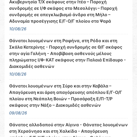
Ακυβερνησία Τ/Χ σκάφους στην Ιτέα – Παροχή
συνδρομής σε Ι/Φ σκάφος στο Μεσολόγγι – Παροχή
συνδρομής σε απεγκλωβισμό άνδρα στη Μήλο –
Αδυναμία προσέγγισης Ε/Γ-Ο/Γ πλοίου στα Ψαρά
10/08/26
Θάνατοι λουομένων στη Ραφήνα, στη Ρόδο και στη
Σκάλα Κατερίνης - Παροχή συνδρομής σε Θ/Γ σκάφος
στην αγία Γαλήνη - Αποβίβαση ασθενούς μέλους
πληρώματος Ι/Φ-ΚΑΤ σκάφους στην Παλαιά Επίδαυρο -
Διακομιδές ασθενών
10/08/26
Θάνατοι λουομένων στη Σύρο και στην Καβάλα –
Απαγόρευση και άρση απαγόρευσης απόπλου Ε/Γ-Ο/Γ
πλοίου στη Νεάπολη Βοιών – Προσάραξη Ε/Π-Τ/Ρ
σκάφους στην Νάξο – Διακομιδές ασθενών
09/08/26
Θάνατος αλλοδαπού στην Αίγινα - Θάνατος λουομένων
στη Χερσόνησο και στη Χαλκίδα - Απαγόρευση