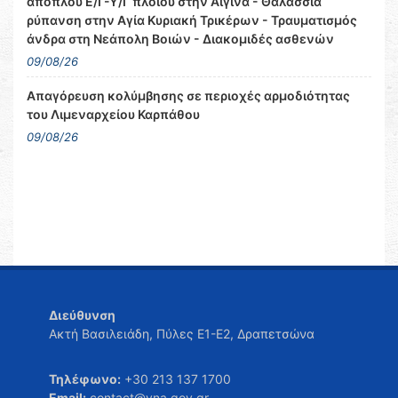
απόπλου Ε/Γ-Υ/Γ πλοίου στην Αίγινα - Θαλάσσια
ρύπανση στην Αγία Κυριακή Τρικέρων - Τραυματισμός
άνδρα στη Νεάπολη Βοιών - Διακομιδές ασθενών
09/08/26
Απαγόρευση κολύμβησης σε περιοχές αρμοδιότητας
του Λιμεναρχείου Καρπάθου
09/08/26
Διεύθυνση
Ακτή Βασιλειάδη, Πύλες Ε1-Ε2, Δραπετσώνα
Τηλέφωνο:
+30 213 137 1700
Email:
contact@yna.gov.gr