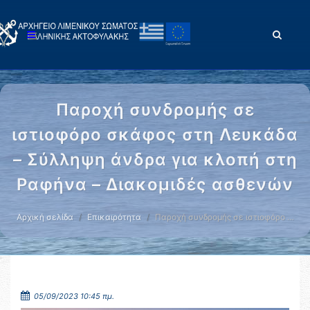
Παροχή συνδρομής σε
ιστιοφόρο σκάφος στη Λευκάδα
– Σύλληψη άνδρα για κλοπή στη
Ραφήνα – Διακομιδές ασθενών
Αρχική σελίδα
Επικαιρότητα
Παροχή συνδρομής σε ιστιοφόρο …
05/09/2023 10:45 πμ.