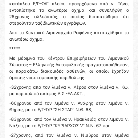
κατάπλου Ε/Γ–Ο/Γ πλοίου προερχόμενο από ν. Τήνο,
εντοπίστηκε το ανωτέρω όχημα και συνελήφθη ο
26χρονος αλλοδαπός, ο οποίος διαπιστώθηκε ότι
στερούνταν ταξιδιωτικών εγγράφων.
Από το Κεντρικό Λιμεναρχείο Ραφήνας κατασχέθηκε το
ανωτέρω όχημα.
*****
Με μέριμνα του Κέντρου Επιχειρήσεων του Λιμενικού
Σώματος – Ελληνικής Ακτοφυλακής πραγματοποιήθηκαν,
οι παρακάτω διακομιδές ασθενών, οι οποίοι έχρηζαν
άμεσης νοσοκομειακής περίθαλψης:
-32χρονης από τον λιμένα ν. Λέρου στον λιμένα ν. Κω,
με περιπολικό σκάφος Λ.Σ.-ΕΛ.ΑΚΤ.,
-60χρονου από τον λιμένα ν. Ανάφης στον λιμένα ν.
Θήρας, με το Ε/Γ-Τ/Ρ “ΣΗ ΣΤΑΡ” Ν.Θ. 68,
-83χρονου, από τον λιμένα ν. Ηρακλειάς στον λιμένα ν.
Νάξου, με το Ε/Γ-Τ/Ρ “ΚΥΡΙΑΡΧΟΣ V” Ν.Ν. 67 και
-27χρονης, από τον λιμένα ν. Νισύρου στον λιμένα