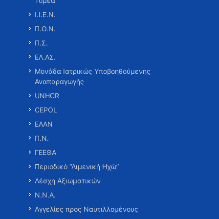
Τομέα
Ι.Ι.Ε.Ν.
Π.Ο.Ν.
Π.Σ.
ΕΛ.ΑΣ.
Μονάδα Ιατρικώς Υποβοηθούμενης
Αναπαραγωγής
UNHCR
CEPOL
ΕΑΑΝ
Π.Ν.
ΓΕΕΘΑ
Περιοδικό “Λιμενική Ηχώ”
Λέσχη Αξιωματικών
Ν.Ν.Α.
Αγγελίες προς Ναυτιλλομένους