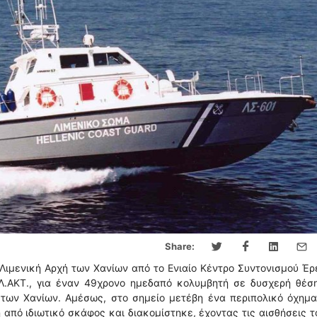
Share:
Λιμενική Αρχή των Χανίων από το Ενιαίο Κέντρο Συντονισμού Έ
-ΕΛ.ΑΚΤ., για έναν 49χρονο ημεδαπό κολυμβητή σε δυσχερή θέσ
των Χανίων. Αμέσως, στο σημείο μετέβη ένα περιπολικό όχημα 
από ιδιωτικό σκάφος και διακομίστηκε, έχοντας τις αισθήσεις τ