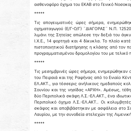
ασθενοφόρο όχημα του ΕΚΑΒ στο Γενικό Νοσοκομ
*****
Τις απογευματινές ώρες σήμερα, ενημερώθη
οχηματαγωγού (Ε/Γ-Ο/Γ) ¨ΔΙΑΓΟΡΑΣ¨ N.Π. 12520
λιμάνι της Σητείας απώλεσε την δεξιά του άγκυ
Ι.Χ.Ε., 14 φορτηγά και 4 δίκυκλα. Το πλοίο κα
πιστοποιητικού διατήρησης η κλάσης από τον π
προγραμματισμένου δρομολογίου του με τελικό π
*****
Τις μεσημβρινές ώρες σήμερα, ενημερώθηκαν οι
του Πειραιά και της Ραφήνας από το Ενιαίο Κέντ
ΕΛ.ΑΚΤ., για τέσσερις ανήλικους ημεδαπούς κο
Σουνίου και της νησίδας «ΑΡΧΗ». Αμέσως, τέθ
δύο Περιπολικά σκάφη Λ.Σ.-ΕΛ.ΑΚΤ., ένα ιδιωτι
Περιπολικό όχημα Λ.Σ.-ΕΛ.ΑΚΤ.. Οι κολυμβητέ
σκάφος και αποβιβάστηκαν με ασφάλεια στο Σο
Λαυρίου, με την συνοδεία στελεχών της Λιμενικ
*****