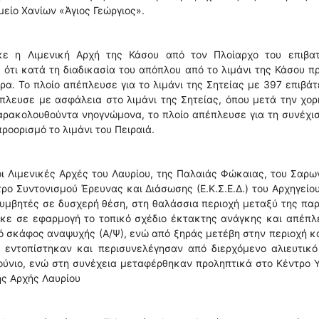
είο Χανίων «Άγιος Γεώργιος».
κε η Λιμενική Αρχή της Κάσου από τον Πλοίαρχο του επιβατ
 ότι κατά τη διαδικασία του απόπλου από το λιμάνι της Κάσου π
ρα. Το πλοίο απέπλευσε για το λιμάνι της Σητείας με 397 επιβάτ
τέπλευσε με ασφάλεια στο λιμάνι της Σητείας, όπου μετά την χο
αρακολουθούντα νηογνώμονα, το πλοίο απέπλευσε για τη συνέχι
ροορισμό το λιμάνι του Πειραιά.
 Λιμενικές Αρχές του Λαυρίου, της Παλαιάς Φώκαιας, του Σαρω
ρο Συντονισμού Έρευνας και Διάσωσης (Ε.Κ.Σ.Ε.Δ.) του Αρχηγείου
λυμβητές σε δυσχερή θέση, στη θαλάσσια περιοχή μεταξύ της πα
ηκε σε εφαρμογή το τοπικό σχέδιο έκτακτης ανάγκης και απέπ
κό σκάφος αναψυχής (Α/Ψ), ενώ από ξηράς μετέβη στην περιοχή κ
ς εντοπίστηκαν και περισυνελέγησαν από διερχόμενο αλιευτικό
ύνιο, ενώ στη συνέχεια μεταφέρθηκαν προληπτικά στο Κέντρο 
ής Αρχής Λαυρίου