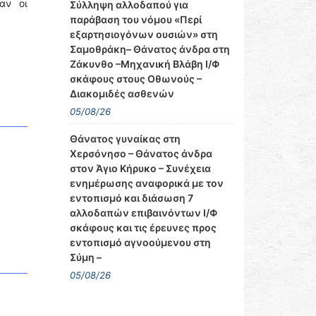
αν οι
Σύλληψη αλλοδαπού για
παράβαση του νόμου «Περί
εξαρτησιογόνων ουσιών» στη
Σαμοθράκη– Θάνατος άνδρα στη
Ζάκυνθο –Μηχανική Βλάβη Ι/Φ
σκάφους στους Οθωνούς –
Διακομιδές ασθενών
05/08/26
Θάνατος γυναίκας στη
Χερσόνησο – Θάνατος άνδρα
στον Άγιο Κήρυκο – Συνέχεια
ενημέρωσης αναφορικά με τον
εντοπισμό και διάσωση 7
αλλοδαπών επιβαινόντων Ι/Φ
σκάφους και τις έρευνες προς
εντοπισμό αγνοούμενου στη
Σύμη –
05/08/26