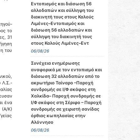
Εντοπισμός και διάσωση 56
αλλοδαπών και σύλληψη του
διακινητή τους στους Καλούς
Λιμένες–Εντοπισμός και
ηγού-
διάσωση 56 αλλοδαπών και
ρος το
σύλληψη του διακινητή τους
ες, 31
στους Καλούς Λιμένες–Εντ
ρήγηση
ση του
06/08/26
Συνέχεια ενημέρωσης
αναφορικά με τον εντοπισμό και
διάσωση 32 αλλοδαπών από το
νικού,
ακρωτήριο Ταίναρο –Παροχή
 Λ.Σ.-
συνδρομής σε Ι/Φ σκάφος στη
ραλίας
Χαλκίδα– Παροχή συνδρομής σε
λευσαν
Ι/Φ σκάφος στη Σέριφο – Παροχή
αι ένα
συνδρομής σε χειριστή σανίδας
 (Α/Κ)
όρθιας κωπηλασίας στην
Υγείας
Αλόννησο
06/08/26