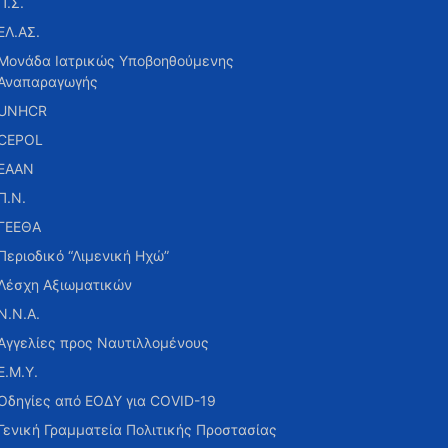
Π.Σ.
ΕΛ.ΑΣ.
Μονάδα Ιατρικώς Υποβοηθούμενης
Αναπαραγωγής
UNHCR
CEPOL
ΕΑΑΝ
Π.Ν.
ΓΕΕΘΑ
Περιοδικό “Λιμενική Ηχώ”
Λέσχη Αξιωματικών
Ν.Ν.Α.
Αγγελίες προς Ναυτιλλομένους
Ε.Μ.Υ.
Οδηγίες από ΕΟΔΥ για COVID-19
Γενική Γραμματεία Πολιτικής Προστασίας