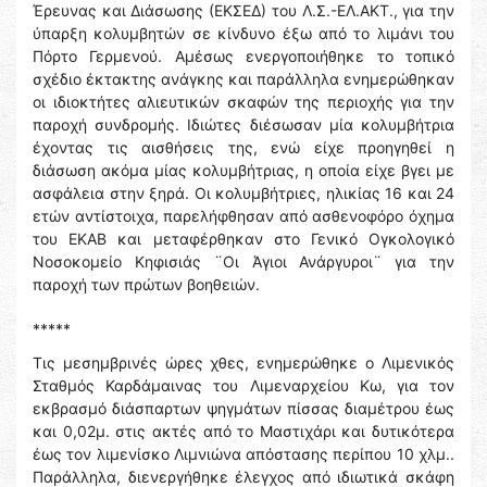
Έρευνας και Διάσωσης (ΕΚΣΕΔ) του Λ.Σ.-ΕΛ.ΑΚΤ., για την
ύπαρξη κολυμβητών σε κίνδυνο έξω από το λιμάνι του
Πόρτο Γερμενού. Αμέσως ενεργοποιήθηκε το τοπικό
σχέδιο έκτακτης ανάγκης και παράλληλα ενημερώθηκαν
οι ιδιοκτήτες αλιευτικών σκαφών της περιοχής για την
παροχή συνδρομής. Ιδιώτες διέσωσαν μία κολυμβήτρια
έχοντας τις αισθήσεις της, ενώ είχε προηγηθεί η
διάσωση ακόμα μίας κολυμβήτριας, η οποία είχε βγει με
ασφάλεια στην ξηρά. Οι κολυμβήτριες, ηλικίας 16 και 24
ετών αντίστοιχα, παρελήφθησαν από ασθενοφόρο όχημα
του ΕΚΑΒ και μεταφέρθηκαν στο Γενικό Ογκολογικό
Νοσοκομείο Κηφισιάς ¨Οι Άγιοι Ανάργυροι¨ για την
παροχή των πρώτων βοηθειών.
*****
Τις μεσημβρινές ώρες χθες, ενημερώθηκε ο Λιμενικός
Σταθμός Καρδάμαινας του Λιμεναρχείου Κω, για τον
εκβρασμό διάσπαρτων ψηγμάτων πίσσας διαμέτρου έως
και 0,02μ. στις ακτές από το Μαστιχάρι και δυτικότερα
έως τον λιμενίσκο Λιμνιώνα απόστασης περίπου 10 χλμ..
Παράλληλα, διενεργήθηκε έλεγχος από ιδιωτικά σκάφη