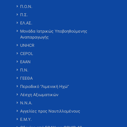
Π.Ο.Ν.
Π.Σ.
ΕΛ.ΑΣ.
Μονάδα Ιατρικώς Υποβοηθούμενης
Αναπαραγωγής
UNHCR
CEPOL
ΕΑΑΝ
Π.Ν.
ΓΕΕΘΑ
Περιοδικό “Λιμενική Ηχώ”
Λέσχη Αξιωματικών
Ν.Ν.Α.
Αγγελίες προς Ναυτιλλομένους
Ε.Μ.Υ.