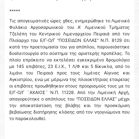
*****
Τις απογευματινές ώρες χθες, ενημερώθηκε το Λιμενικό
Φυλάκιο Αργοσαρωνικού του Α’ Λιμενικού Τμήματος
Τζελέπη του Κεντρικού Λιμεναρχείου Πειραιά από τον
Πλοίαρχο του Ε/Γ-Ο/Γ “ΠΟΣΕΙΔΩΝ ΕΛΛΑΣ” Ν.Π. 8129 ότι
κατά την προετοιμασία του για απόπλου, παρουσιάστηκε
δυσλειτουργία στο σύστημα της αριστερής προπέλας. Το
πλοίο επρόκειτο να εκτελέσει εγκεκριμένο δρομολόγιο
με 145 επιβάτες, 23 Ε.Ι.Χ., 1 Λ/Φ και 5 δίκυκλα, από το
λιμάνι του Πειραιά προς τους λιμένες Αίγινας και
Αγκιστρίου, ενώ με μέριμνα της πλοιοκτήτριας εταιρείας
οι επιβάτες προωθήθηκαν στους προορισμούς τους με το
Ε/Γ-Ο/Γ ¨ΑΧΑΙΟΣ¨ Ν.Π. 11228. Από την Λιμενική Αρχή,
απαγορεύτηκε ο απόπλους του “ΠΟΣΕΙΔΩΝ ΕΛΛΑΣ” μέχρι
την αποκατάσταση της βλάβης και την προσκόμιση
βεβαίωσης διατήρησης κλάσης από τον νηογνώμονα που
το παρακολουθεί.