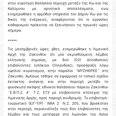
στην ευρύτερη θαλάσσια περιοχή μεταξύ της Κω και της
Καλύμνου με αρνητικά αποτελέσματα, ενώ
ενημερώθηκε η αρμόδια υπηρεσία του Δήμου Κω για τις
δικές της ενέργειες, αναφέροντας ότι οι εργασίες
καθαρισμού πρόκειται να ξεκινήσουν τις πρωινές ώρες
σήμερα.
*****
Τις μεσημβρινές ώρες χθες, ενημερώθηκε η Λιμενική
Αρχή της Ζακύνθου ότι μία εκμισθούμενη λέμβος
ελληνικής σημαίας, με δύο (02) αλλοδαπούς
επιβαίνοντες (υπήκοοι Ολλανδίας), προσάραξε λόγω
υψηλού κυματισμού, στην παραλία ¨ΜΥΖΗΘΡΕΣ¨ στη
Ζάκυνθο. Αμέσως τέθηκε σε εφαρμογή το τοπικό σχέδιο
έκτακτης ανάγκης και στην περιοχή μετέβη το
φουσκωτό σκάφος εθνικού θαλάσσιου πάρκου Ζακύνθου
¨Ε.Θ.Π.Ζ. 4¨ Τ.Ζ. 573 με επιβαίνοντα στέλεχος της
Λιμενικής Αρχής, προς παροχή συνδρομής. Το επιβατηγό-
τουριστικό (Ε/Γ-Τ/Ρ) ¨ΙΜΙΑ 2¨ Ν.Ζ. 205, που βρισκόταν
στην περιοχή, περισυνέλεξε τους δύο επιβαίνοντες της
λέμβου και τους μετέφερε στο λιμανάκι του Αγίου