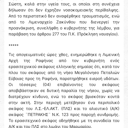
Σώστη, καλά στην υγεία τους, οι οποίοι στη συνέχεια
δήλωσαν ότι δεν έχρηζαν νοσοκομειακής περίθαλψης.
Από το περιστατικό δεν αναφέρθηκε τραυματισμός, ενώ
από το Λιμεναρχείο Ζακύνθου που διενεργεί την
προανάκριση, συνελήφθη ο κυβερνήτης της λέμβου, για
παράβαση του άρθρου 277 του Π.Κ. (Πρόκληση ναυαγίου).
*****
Τις απογευματινές ώρες χθες, ενημερώθηκε η Λιμενική
Αρχή της Ραφήνας από τον κυβερνήτη ενός
ερασιτεχνικού σκάφους ελληνικής σημαίας ότι, κατά τον
πλου του σκάφους από τη νήσο Μεγαλόνησο Πεταλιών
Εύβοιας προς τη Ραφήνα, παρατηρήθηκε εισροή υδάτων.
Οι τέσσερις (04) επιβαίνοντες του σκάφους
αποβιβάστηκαν σε δυτική παραλία της νήσου, χωρίς να
διατρέχουν κίνδυνο, ενώ το σκάφος βρισκόταν κοντά
στην ακτή. Στην περιοχή μετέβησαν ένα περιπολικό
σκάφος του Λ.Σ.-ΕΛ.ΑΚΤ. (ΠΛΣ) και το αλιευτικό (Α/Κ)
σκάφος ¨ΠΕΤΡΑΚΗΣ¨ Ν.Κ. 123 προς παροχή συνδρομής.
Το ερασιτεχνικό σκάφος οδηγήθηκε με τη συνοδεία του
Α/Κ και του ΠΛΣ στο λιμάνι του Μαρμαρίου.