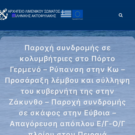
Παροχή συνδρομής σε
κολυμβήτριες στο Πόρτο
Γερμενό – Ρύπανση στην Κω –
Προσάραξη λέμβου και σύλληψη
του κυβερνήτη της στην
Ζάκυνθο – Παροχή συνδρομής
σε σκάφος στην Εύβοια –
Απαγόρευση απόπλου Ε/Γ-Ο/Γ
πλοίου στον Πειραιά