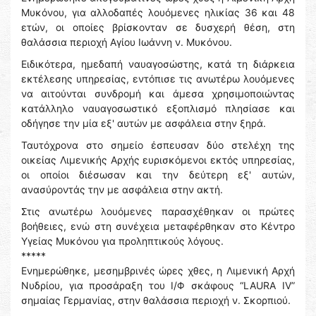
Μυκόνου, για αλλοδαπές λουόμενες ηλικίας 36 και 48
ετών, οι οποίες βρίσκονταν σε δυσχερή θέση, στη
θαλάσσια περιοχή Αγίου Ιωάννη ν. Μυκόνου.
Ειδικότερα, ημεδαπή ναυαγοσώστης, κατά τη διάρκεια
εκτέλεσης υπηρεσίας, εντόπισε τις ανωτέρω λουόμενες
να αιτούνται συνδρομή και άμεσα χρησιμοποιώντας
κατάλληλο ναυαγοσωστικό εξοπλισμό πλησίασε και
οδήγησε την μία εξ' αυτών με ασφάλεια στην ξηρά.
Ταυτόχρονα στο σημείο έσπευσαν δύο στελέχη της
οικείας Λιμενικής Αρχής ευρισκόμενοι εκτός υπηρεσίας,
οι οποίοι διέσωσαν και την δεύτερη εξ' αυτών,
ανασύροντάς την με ασφάλεια στην ακτή.
Στις ανωτέρω λουόμενες παρασχέθηκαν οι πρώτες
βοήθειες, ενώ στη συνέχεια μεταφέρθηκαν στο Κέντρο
Υγείας Μυκόνου για προληπτικούς λόγους.
*****
Ενημερώθηκε, μεσημβρινές ώρες χθες, η Λιμενική Αρχή
Νυδρίου, για προσάραξη του Ι/Φ σκάφους “LAURA IV”
σημαίας Γερμανίας, στην θαλάσσια περιοχή ν. Σκορπιού.