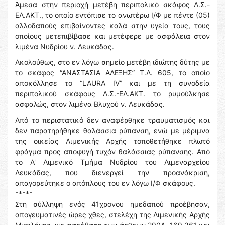
Άμεσα στην περιοχή μετέβη περιπολικό σκάφος Λ.Σ.-
ΕΛ.ΑΚΤ., το οποίο εντόπισε το ανωτέρω Ι/Φ με πέντε (05)
αλλοδαπούς επιβαίνοντες καλά στην υγεία τους, τους
οποίους μετεπιβίβασε και μετέφερε με ασφάλεια στον
λιμένα Νυδρίου ν. Λευκάδας.
Ακολούθως, στο εν λόγω σημείο μετέβη ιδιώτης δύτης με
το σκάφος “ΑΝΑΣΤΑΣΙΑ ΑΛΕΞΗΣ” Τ.Λ. 605, το οποίο
αποκόλλησε το “LAURA IV” και με τη συνοδεία
περιπολικού σκάφους Λ.Σ.-ΕΛ.ΑΚΤ. το ρυμούλκησε
ασφαλώς, στον λιμένα Βλυχού ν. Λευκάδας.
Από το περιστατικό δεν αναφέρθηκε τραυματισμός και
δεν παρατηρήθηκε θαλάσσια ρύπανση, ενώ με μέριμνα
της οικείας Λιμενικής Αρχής τοποθετήθηκε πλωτό
φράγμα προς αποφυγή τυχόν θαλάσσιας ρύπανσης. Από
το Α' Λιμενικό Τμήμα Νυδρίου του Λιμεναρχείου
Λευκάδας, που διενεργεί την προανάκριση,
απαγορεύτηκε ο απόπλους του εν λόγω Ι/Φ σκάφους.
*****
Στη σύλληψη ενός 41χρονου ημεδαπού προέβησαν,
απογευματινές ώρες χθες, στελέχη της Λιμενικής Αρχής