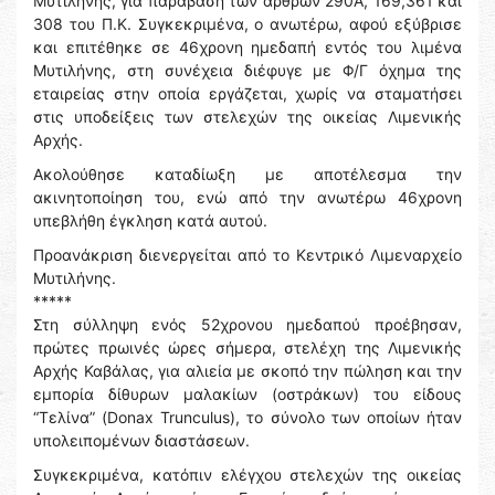
Μυτιλήνης, για παράβαση των άρθρων 290Α, 169,361 και
308 του Π.Κ. Συγκεκριμένα, ο ανωτέρω, αφού εξύβρισε
και επιτέθηκε σε 46χρονη ημεδαπή εντός του λιμένα
Μυτιλήνης, στη συνέχεια διέφυγε με Φ/Γ όχημα της
εταιρείας στην οποία εργάζεται, χωρίς να σταματήσει
στις υποδείξεις των στελεχών της οικείας Λιμενικής
Αρχής.
Ακολούθησε καταδίωξη με αποτέλεσμα την
ακινητοποίηση του, ενώ από την ανωτέρω 46χρονη
υπεβλήθη έγκληση κατά αυτού.
Προανάκριση διενεργείται από το Κεντρικό Λιμεναρχείο
Μυτιλήνης.
*****
Στη σύλληψη ενός 52χρονου ημεδαπού προέβησαν,
πρώτες πρωινές ώρες σήμερα, στελέχη της Λιμενικής
Αρχής Καβάλας, για αλιεία με σκοπό την πώληση και την
εμπορία δίθυρων μαλακίων (οστράκων) του είδους
“Τελίνα” (Donax Trunculus), το σύνολο των οποίων ήταν
υπολειπομένων διαστάσεων.
Συγκεκριμένα, κατόπιν ελέγχου στελεχών της οικείας