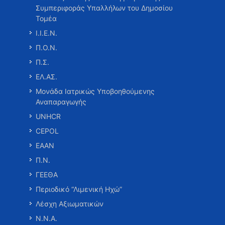
Συμπεριφοράς Υπαλλήλων του Δημοσίου
Τομέα
Ι.Ι.Ε.Ν.
Π.Ο.Ν.
Π.Σ.
ΕΛ.ΑΣ.
Μονάδα Ιατρικώς Υποβοηθούμενης
Αναπαραγωγής
UNHCR
CEPOL
ΕΑΑΝ
Π.Ν.
ΓΕΕΘΑ
Περιοδικό “Λιμενική Ηχώ”
Λέσχη Αξιωματικών
Ν.Ν.Α.