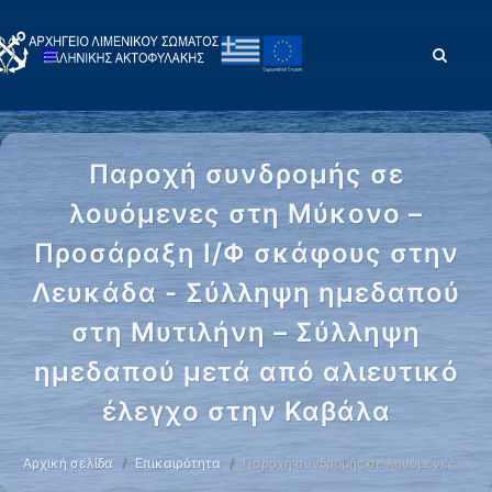
Παροχή συνδρομής σε
λουόμενες στη Μύκονο –
Προσάραξη Ι/Φ σκάφους στην
Λευκάδα - Σύλληψη ημεδαπού
στη Μυτιλήνη – Σύλληψη
ημεδαπού μετά από αλιευτικό
έλεγχο στην Καβάλα
Αρχική σελίδα
Επικαιρότητα
Παροχή συνδρομής σε λουόμενες …