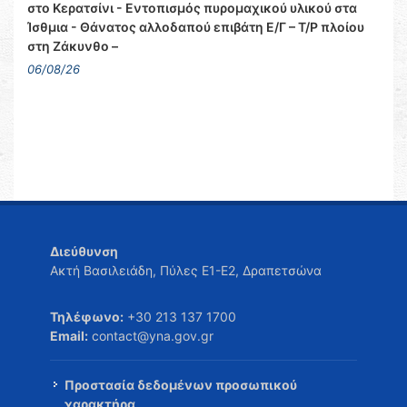
στο Κερατσίνι - Εντοπισμός πυρομαχικού υλικού στα
Ίσθμια - Θάνατος αλλοδαπού επιβάτη Ε/Γ – Τ/Ρ πλοίου
στη Ζάκυνθο –
06/08/26
Διεύθυνση
Ακτή Βασιλειάδη, Πύλες Ε1-Ε2, Δραπετσώνα
Τηλέφωνο:
+30 213 137 1700
Email:
contact@yna.gov.gr
Προστασία δεδομένων προσωπικού
χαρακτήρα