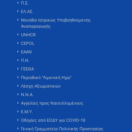
Π.Σ.
ΕΛ.ΑΣ.
Μονάδα Ιατρικώς Υποβοηθούμενης
Αναπαραγωγής
UNHCR
CEPOL
ΕΑΑΝ
Π.Ν.
ΓΕΕΘΑ
Περιοδικό “Λιμενική Ηχώ”
Λέσχη Αξιωματικών
Ν.Ν.Α.
Αγγελίες προς Ναυτιλλομένους
Ε.Μ.Υ.
Οδηγίες από ΕΟΔΥ για COVID-19
Γενική Γραμματεία Πολιτικής Προστασίας