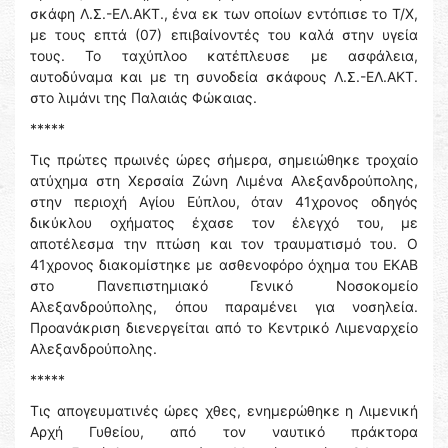
σκάφη Λ.Σ.-ΕΛ.ΑΚΤ., ένα εκ των οποίων εντόπισε το Τ/Χ,
με τους επτά (07) επιβαίνοντές του καλά στην υγεία
τους. Το ταχύπλοο κατέπλευσε με ασφάλεια,
αυτοδύναμα και με τη συνοδεία σκάφους Λ.Σ.-ΕΛ.ΑΚΤ.
στο λιμάνι της Παλαιάς Φώκαιας.
*****
Τις πρώτες πρωινές ώρες σήμερα, σημειώθηκε τροχαίο
ατύχημα στη Χερσαία Ζώνη Λιμένα Αλεξανδρούπολης,
στην περιοχή Αγίου Εύπλου, όταν 41χρονος οδηγός
δικύκλου οχήματος έχασε τον έλεγχό του, με
αποτέλεσμα την πτώση και τον τραυματισμό του. Ο
41χρονος διακομίστηκε με ασθενοφόρο όχημα του ΕΚΑΒ
στο Πανεπιστημιακό Γενικό Νοσοκομείο
Αλεξανδρούπολης, όπου παραμένει για νοσηλεία.
Προανάκριση διενεργείται από το Κεντρικό Λιμεναρχείο
Αλεξανδρούπολης.
*****
Τις απογευματινές ώρες χθες, ενημερώθηκε η Λιμενική
Αρχή Γυθείου, από τον ναυτικό πράκτορα