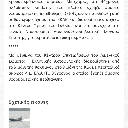
κρουαζιερόπλοιου σημαίας Μπαχάμες, ότι 84χρονος
αλλοδαπός επιβάτης του πλοίου, έχρηζε άμεσης
νοσοκομειακής περίθαλψης. Ο 84χρονος παρελήφθη από
ασθενοφόρο όχημα του ΕΚΑΒ και διακομίστηκε αρχικά
στο Κέντρο Υγείας του Γυθείου και στη συνέχεια στο
Γενικό Νοσοκομείο Λακωνίας/Νοσηλευτική Μονάδα
Σπάρτης, για περαιτέρω ιατρική περίθαλψη.
*****
Με μέριμνα του Κέντρου Επιχειρήσεων του Λιμενικού
Σώματος – Ελληνικής Ακτοφυλακής, διακομίστηκε από
το λιμάνι της Καλύμνου στο λιμάνι της Κω, με περιπολικό
σκάφος Λ.Σ.-ΕΛ.ΑΚΤ., 83χρονος, ο οποίος έχρηζε άμεσης
νοσοκομειακής περίθαλψης.
Σχετικές εικόνες