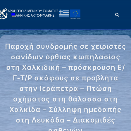
Παροχή συνδρομής σε χειριστές
σανίδων όρθιας κωπηλασίας
στη Χαλκιδική – πρόσκρουση Ε/
Γ-Τ/Ρ σκάφους σε προβλήτα
στην Ιεράπετρα – Πτώση
οχήματος στη θάλασσα στη
Χαλκίδα – Σύλληψη ημεδαπής
στη Λευκάδα – Διακομιδές
ασθενών