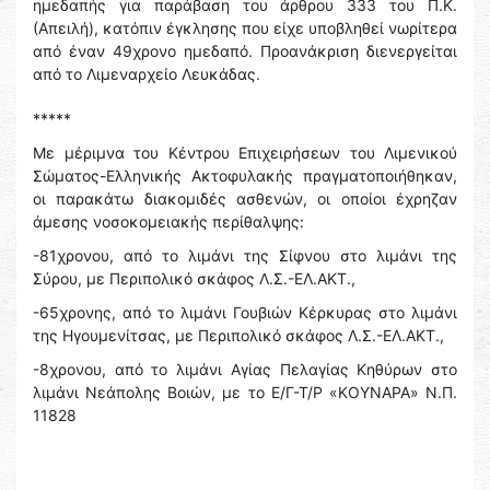
ημεδαπής για παράβαση του άρθρου 333 του Π.Κ.
(Απειλή), κατόπιν έγκλησης που είχε υποβληθεί νωρίτερα
από έναν 49χρονο ημεδαπό. Προανάκριση διενεργείται
από το Λιμεναρχείο Λευκάδας.
*****
Με μέριμνα του Κέντρου Επιχειρήσεων του Λιμενικού
Σώματος-Ελληνικής Ακτοφυλακής πραγματοποιήθηκαν,
οι παρακάτω διακομιδές ασθενών, οι οποίοι έχρηζαν
άμεσης νοσοκομειακής περίθαλψης:
-81χρονου, από το λιμάνι της Σίφνου στο λιμάνι της
Σύρου, με Περιπολικό σκάφος Λ.Σ.-ΕΛ.ΑΚΤ.,
-65χρονης, από το λιμάνι Γουβιών Κέρκυρας στο λιμάνι
της Ηγουμενίτσας, με Περιπολικό σκάφος Λ.Σ.-ΕΛ.ΑΚΤ.,
-8χρονου, από το λιμάνι Αγίας Πελαγίας Κηθύρων στο
λιμάνι Νεάπολης Βοιών, με το Ε/Γ-Τ/Ρ «ΚΟΥΝΑΡΑ» Ν.Π.
11828