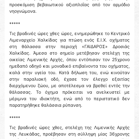
προσκόμιση βεβαιωτικού αξιοπλοΐας από τον αρμόδιο
νηογνώμονα.
*****
Τις βραδινές ώρες χθες ώρες, ενημερώθηκε το Κεντρικό
Λιμεναρχείο Χαλκίδας για πτώση ενός Ε.Ι.Χ. οχήματος
στη θάλασσα στην περιοχή «ΓΑΙΔΑΡΟΣ» Δροσιάς
Χαλκίδας. Άμεσα στο σημείο μετέβησαν στελέχη της
οικείας Λιμενικής Αρχής, όπου εντόπισαν τον 25χρονο
ημεδαπό οδηγό και μοναδικό επιβαίνοντα του οχήματος,
καλά στην υγεία του. Κατά δήλωση του, ενώ κινούταν
στην παραλιακή οδό, έχασε τον έλεγχο εξαιτίας
διερχόμενου ζώου, με αποτέλεσμα να βρεθεί εντός την
θάλασσας. Το όχημα πρόκειται να ανελκυστεί με
μέριμνα του ιδιοκτήτη, ενώ από το περιστατικό δεν
παρατηρήθηκε θαλάσσια ρύπανση.
*****
Τις βραδινές ώρες χθες, στελέχη της Λιμενικής Αρχής
της Λευκάδας, προέβησαν στη σύλληψη μίας 36χρονης