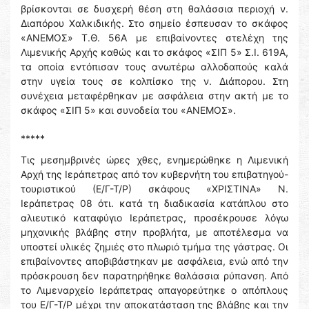
βρίσκονται σε δυσχερή θέση στη θαλάσσια περιοχή ν.
Διαπόρου Χαλκιδικής. Στο σημείο έσπευσαν το σκάφος
«ΑΝΕΜΟΣ» Τ.Θ. 56Α με επιβαίνοντες στελέχη της
Λιμενικής Αρχής καθώς και το σκάφος «ΣΙΠ 5» Σ.Ι. 619Α,
τα οποία εντόπισαν τους ανωτέρω αλλοδαπούς καλά
στην υγεία τους σε κολπίσκο της ν. Διάπορου. Στη
συνέχεια μεταφέρθηκαν με ασφάλεια στην ακτή με το
σκάφος «ΣΙΠ 5» και συνοδεία του «ΑΝΕΜΟΣ».
*****
Τις μεσημβρινές ώρες χθες, ενημερώθηκε η Λιμενική
Αρχή της Ιεράπετρας από τον κυβερνήτη του επιβατηγού-
τουριστικού (Ε/Γ-Τ/Ρ) σκάφους «ΧΡΙΣΤΙΝΑ» Ν.
Ιεράπετρας 08 ότι. κατά τη διαδικασία κατάπλου στο
αλιευτικό καταφύγιο Ιεράπετρας, προσέκρουσε λόγω
μηχανικής βλάβης στην προβλήτα, με αποτέλεσμα να
υποστεί υλικές ζημιές στο πλωριό τμήμα της γάστρας. Οι
επιβαίνοντες αποβιβάστηκαν με ασφάλεια, ενώ από την
πρόσκρουση δεν παρατηρήθηκε θαλάσσια ρύπανση. Από
το Λιμεναρχείο Ιεράπετρας απαγορεύτηκε ο απόπλους
του Ε/Γ-Τ/Ρ μέχρι την αποκατάσταση της βλάβης και την