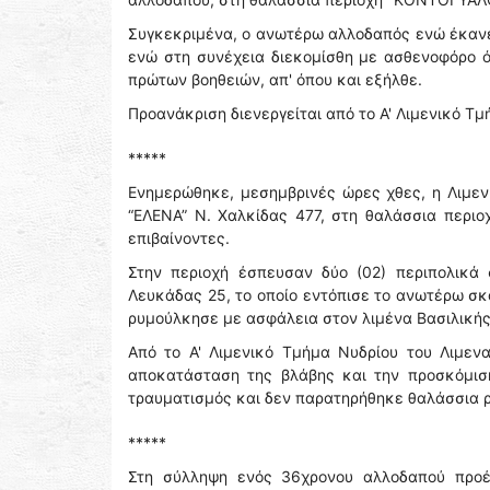
Συγκεκριμένα, ο ανωτέρω αλλοδαπός ενώ έκανε 
ενώ στη συνέχεια διεκομίσθη με ασθενοφόρο 
πρώτων βοηθειών, απ' όπου και εξήλθε.
Προανάκριση διενεργείται από το Α' Λιμενικό Τ
*****
Ενημερώθηκε, μεσημβρινές ώρες χθες, η Λιμεν
“ΕΛΕΝΑ” Ν. Χαλκίδας 477, στη θαλάσσια περιο
επιβαίνοντες.
Στην περιοχή έσπευσαν δύο (02) περιπολικά 
Λευκάδας 25, το οποίο εντόπισε το ανωτέρω σκά
ρυμούλκησε με ασφάλεια στον λιμένα Βασιλικής
Από το Α' Λιμενικό Τμήμα Νυδρίου του Λιμεν
αποκατάσταση της βλάβης και την προσκόμιση
τραυματισμός και δεν παρατηρήθηκε θαλάσσια 
*****
Στη σύλληψη ενός 36χρονου αλλοδαπού προέ