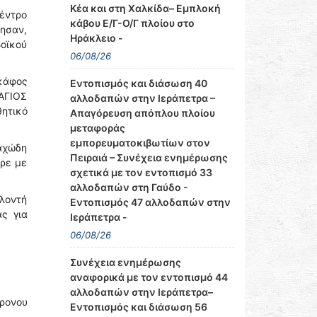
Κέα και στη Χαλκίδα– Εμπλοκή
έντρο
κάβου Ε/Γ-Ο/Γ πλοίου στο
βησαν,
Ηράκλειο -
βοϊκού
06/08/26
σκάφος
Εντοπισμός και διάσωση 40
“ΑΓΙΟΣ
αλλοδαπών στην Ιεράπετρα –
θητικό
Απαγόρευση απόπλου πλοίου
μεταφοράς
εμπορευματοκιβωτίων στον
ραχώδη
Πειραιά – Συνέχεια ενημέρωσης
ερε με
σχετικά με τον εντοπισμό 33
αλλοδαπών στη Γαύδο -
λοντή
Εντοπισμός 47 αλλοδαπών στην
ς για
Ιεράπετρα -
06/08/26
Συνέχεια ενημέρωσης
αναφορικά με τον εντοπισμό 44
αλλοδαπών στην Ιεράπετρα–
χρονου
Εντοπισμός και διάσωση 56