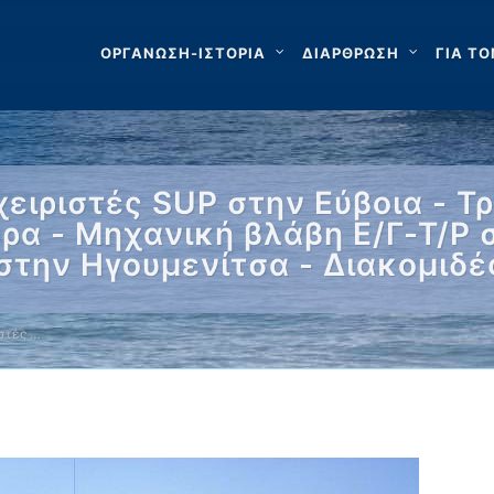
ΟΡΓΑΝΩΣΗ-ΙΣΤΟΡΙΑ
ΔΙΑΡΘΡΩΣΗ
ΓΙΑ ΤΟ
ειριστές SUP στην Εύβοια - Τ
ρα - Μηχανική βλάβη Ε/Γ-Τ/Ρ
στην Ηγουμενίτσα - Διακομιδ
στές …