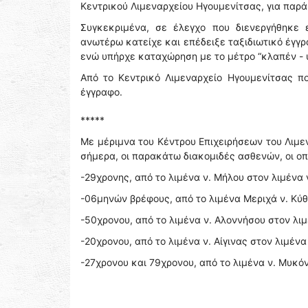
Κεντρικού Λιμεναρχείου Ηγουμενίτσας, για παρά
Συγκεκριμένα, σε έλεγχο που διενεργήθηκε 
ανωτέρω κατείχε και επέδειξε ταξιδιωτικό έγγ
ενώ υπήρχε καταχώρηση με το μέτρο “κλαπέν -
Από το Κεντρικό Λιμεναρχείο Ηγουμενίτσας π
έγγραφο.
*****
Με μέριμνα του Κέντρου Επιχειρήσεων του Λιμ
σήμερα, οι παρακάτω διακομιδές ασθενών, οι ο
-29χρονης, από το λιμένα ν. Μήλου στον λιμένα ν
-06μηνών βρέφους, από το λιμένα Μεριχά ν. Κύθ
-50χρονου, από το λιμένα ν. Αλοννήσου στον λιμ
-20χρονου, από το λιμένα ν. Αίγινας στον λιμένα
-27χρονου και 79χρονου, από το λιμένα ν. Μυκόν