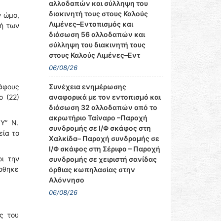
αλλοδαπών και σύλληψη του
διακινητή τους στους Καλούς
ν ώμο,
Λιμένες–Εντοπισμός και
ή των
διάσωση 56 αλλοδαπών και
σύλληψη του διακινητή τους
στους Καλούς Λιμένες–Εντ
06/08/26
κάφους
Συνέχεια ενημέρωσης
ο (22)
αναφορικά με τον εντοπισμό και
διάσωση 32 αλλοδαπών από το
ακρωτήριο Ταίναρο –Παροχή
Υ” Ν.
συνδρομής σε Ι/Φ σκάφος στη
εία το
Χαλκίδα– Παροχή συνδρομής σε
Ι/Φ σκάφος στη Σέριφο – Παροχή
ι την
συνδρομής σε χειριστή σανίδας
ρθηκε
όρθιας κωπηλασίας στην
Αλόννησο
06/08/26
ς του