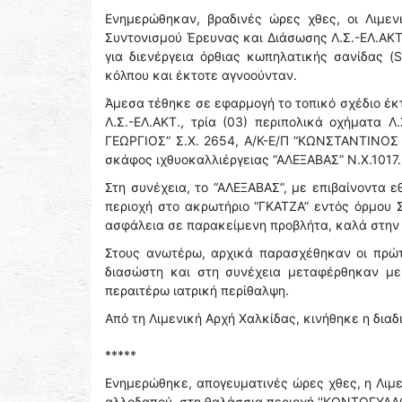
Ενημερώθηκαν, βραδινές ώρες χθες, οι Λιμεν
Συντονισμού Έρευνας και Διάσωσης Λ.Σ.-ΕΛ.ΑΚΤ
για διενέργεια όρθιας κωπηλατικής σανίδας (
κόλπου και έκτοτε αγνοούνταν.
Άμεσα τέθηκε σε εφαρμογή το τοπικό σχέδιο έκ
Λ.Σ.-ΕΛ.ΑΚΤ., τρία (03) περιπολικά οχήματα Λ
ΓΕΩΡΓΙΟΣ” Σ.Χ. 2654, Α/Κ-Ε/Π “ΚΩΝΣΤΑΝΤΙΝΟΣ 
σκάφος ιχθυοκαλλιέργειας “ΑΛΕΞΑΒΑΣ” Ν.Χ.1017.
Στη συνέχεια, το “ΑΛΕΞΑΒΑΣ”, με επιβαίνοντα
περιοχή στο ακρωτήριο “ΓΚΑΤΖΑ” εντός όρμου 
ασφάλεια σε παρακείμενη προβλήτα, καλά στην 
Στους ανωτέρω, αρχικά παρασχέθηκαν οι πρώτ
διασώστη και στη συνέχεια μεταφέρθηκαν με
περαιτέρω ιατρική περίθαλψη.
Από τη Λιμενική Αρχή Χαλκίδας, κινήθηκε η δια
*****
Ενημερώθηκε, απογευματινές ώρες χθες, η Λιμε
αλλοδαπού, στη θαλάσσια περιοχή ''ΚΟΝΤΟΓΥΑΛΟ