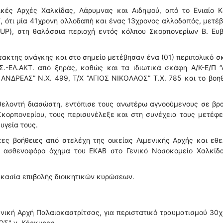
ικές Αρχές Χαλκίδας, Λάρυμνας και Αιδηψού, από το Ενιαίο Κ
, ότι μία 41χρονη αλλοδαπή και ένας 13χρονος αλλοδαπός, μετέ
SUP), στη θαλάσσια περιοχή εντός κόλπου Σκορπονερίων Β. Ευ
τακτης ανάγκης και στο σημείο μετέβησαν ένα (01) περιπολικό 
.Σ.-ΕΛ.ΑΚΤ. από ξηράς, καθώς και τα ιδιωτικά σκάφη Α/Κ-Ε/Π 
ΑΝΔΡΕΑΣ” Ν.Χ. 499, Τ/Χ “ΑΓΙΟΣ ΝΙΚΟΛΑΟΣ” Τ.Χ. 785 και το βοη
 εθελοντή διασώστη, εντόπισε τους ανωτέρω αγνοούμενους σε β
Σκορπονερίου, τους περισυνέλεξε και στη συνέχεια τους μετέφ
υγεία τους.
ες βοήθειες από στελέχη της οικείας Λιμενικής Αρχής και εθε
 ασθενοφόρο όχημα του ΕΚΑΒ στο Γενικό Νοσοκομείο Χαλκίδα
δικασία επιβολής διοικητικών κυρώσεων.
νική Αρχή Παλαιοκαστρίτσας, για περιστατικό τραυματισμού 30
Σ'' ν. Κέρκυρας.