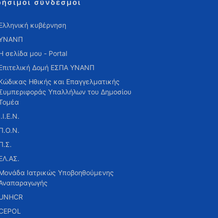
ρήσιμοι σύνδεσμοι
Ελληνική κυβέρνηση
ΥΝΑΝΠ
Η σελίδα μου - Portal
Επιτελική Δομή ΕΣΠΑ ΥΝΑΝΠ
Κώδικας Ηθικής και Επαγγελματικής
Συμπεριφοράς Υπαλλήλων του Δημοσίου
Τομέα
Ι.Ι.Ε.Ν.
Π.Ο.Ν.
Π.Σ.
ΕΛ.ΑΣ.
Μονάδα Ιατρικώς Υποβοηθούμενης
Αναπαραγωγής
UNHCR
CEPOL