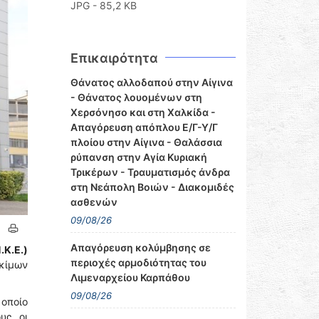
JPG - 85,2 KB
Επικαιρότητα
Θάνατος αλλοδαπού στην Αίγινα
- Θάνατος λουομένων στη
Χερσόνησο και στη Χαλκίδα -
Απαγόρευση απόπλου Ε/Γ-Υ/Γ
πλοίου στην Αίγινα - Θαλάσσια
ρύπανση στην Αγία Κυριακή
Τρικέρων - Τραυματισμός άνδρα
στη Νεάπολη Βοιών - Διακομιδές
ασθενών
09/08/26
Απαγόρευση κολύμβησης σε
Κ.Ε.)
περιοχές αρμοδιότητας του
κίμων
Λιμεναρχείου Καρπάθου
09/08/26
οποίο
υς, οι