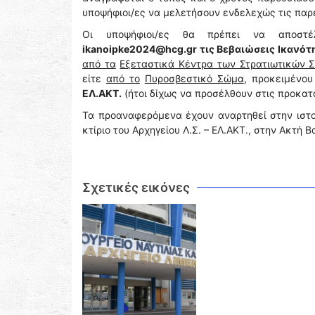
υποψήφιοι/ες να μελετήσουν ενδελεχώς τις πα
Οι υποψήφιοι/ες θα πρέπει να αποσ
ikanoipke2024@hcg.gr
τις Βεβαιώσεις Ικανότ
από τα
Εξεταστικά Κέντρα των Στρατιωτικών 
είτε
από το
Πυροσβεστικό Σώμα
, προκειμένο
ΕΛ.ΑΚΤ.
(ήτοι δίχως να προσέλθουν στις προκατα
Τα προαναφερόμενα έχουν αναρτηθεί στην ιστοσ
κτίριο του Αρχηγείου Λ.Σ. – ΕΛ.ΑΚΤ., στην Ακτή Β
Σχετικές εικόνες