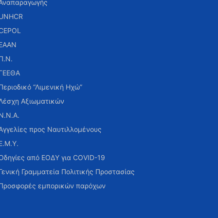
Αναπαραγωγής
UNHCR
CEPOL
ΕΑΑΝ
Π.Ν.
ΓΕΕΘΑ
Περιοδικό “Λιμενική Ηχώ”
Λέσχη Αξιωματικών
Ν.Ν.Α.
Αγγελίες προς Ναυτιλλομένους
Ε.Μ.Υ.
Οδηγίες από ΕΟΔΥ για COVID-19
Γενική Γραμματεία Πολιτικής Προστασίας
Προσφορές εμπορικών παρόχων