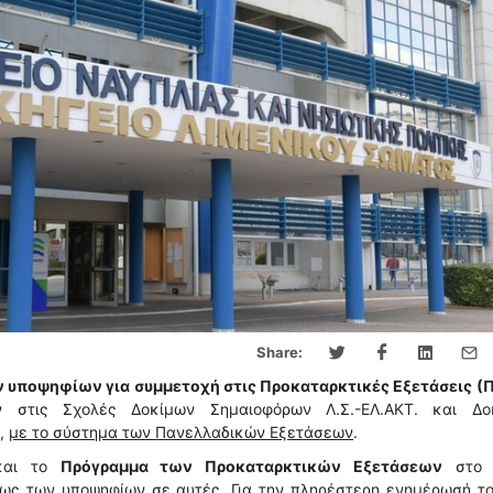
Share:
 υποψηφίων για συμμετοχή στις Προκαταρκτικές Εξετάσεις (Π.
ν στις Σχολές Δοκίμων Σημαιοφόρων Λ.Σ.-ΕΛ.ΑΚΤ. και Δο
5,
με το σύστημα των Πανελλαδικών Εξετάσεων
.
 και το
Πρόγραμμα των Προκαταρκτικών Εξετάσεων
στο 
ως των υποψηφίων σε αυτές. Για την πληρέστερη ενημέρωσή το