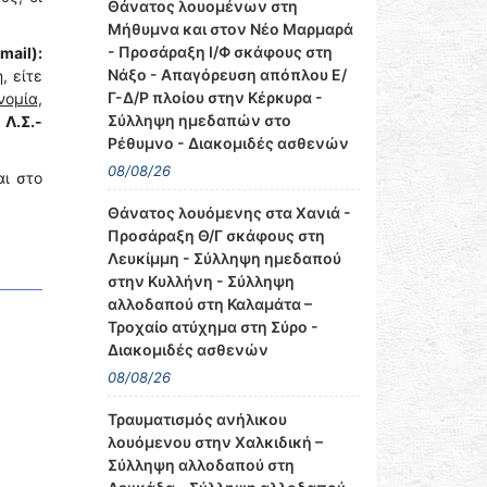
Θάνατος λουομένων στη
Μήθυμνα και στον Νέο Μαρμαρά
- Προσάραξη Ι/Φ σκάφους στη
mail):
Νάξο - Απαγόρευση απόπλου Ε/
, είτε
Γ-Δ/Ρ πλοίου στην Κέρκυρα -
νομία
,
Σύλληψη ημεδαπών στο
 Λ.Σ.-
Ρέθυμνο - Διακομιδές ασθενών
08/08/26
αι στο
Θάνατος λουόμενης στα Χανιά -
Προσάραξη Θ/Γ σκάφους στη
Λευκίμμη - Σύλληψη ημεδαπού
στην Κυλλήνη - Σύλληψη
αλλοδαπού στη Καλαμάτα –
Τροχαίο ατύχημα στη Σύρο -
Διακομιδές ασθενών
08/08/26
Τραυματισμός ανήλικου
λουόμενου στην Χαλκιδική –
Σύλληψη αλλοδαπού στη