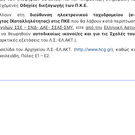
ρεχόμενες
Οδηγίες
διεξαγωγής των Π.Κ.Ε.
τέλλουν στη
διεύθυνση ηλεκτρονικού ταχυδρομείου
(e-
ητας (Καταλληλότητας) στις ΠΚΕ
που θα λάβουν κατά περίπτωση
Σχολών ΣΣΕ – ΣΝΔ- ΔΑΕ- ΣΣΑΣ-ΣΜΥ
, είτε
από την
Ελληνική Αστυ
υ να θεωρηθούν
αυτοδικαίως ικανοί/ες και για τις Σχολές του
ρκτικές εξετάσεις του Λ.Σ.-ΕΛ.ΑΚΤ.).
ελίδα του Αρχηγείου Λ.Σ.-ΕΛ.ΑΚΤ. (
http://www.hcg.gr
), καθώς κ
ασιλειάδη, Πύλες Ε1 – Ε2.