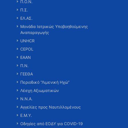
Π.Ο.Ν.
Π.Σ.
ΕΛ.ΑΣ.
Μονάδα Ιατρικώς Υποβοηθούμενης
Αναπαραγωγής
UNHCR
CEPOL
ΕΑΑΝ
Π.Ν.
ΓΕΕΘΑ
Περιοδικό “Λιμενική Ηχώ”
Λέσχη Αξιωματικών
Ν.Ν.Α.
Αγγελίες προς Ναυτιλλομένους
Ε.Μ.Υ.
Οδηγίες από ΕΟΔΥ για COVID-19