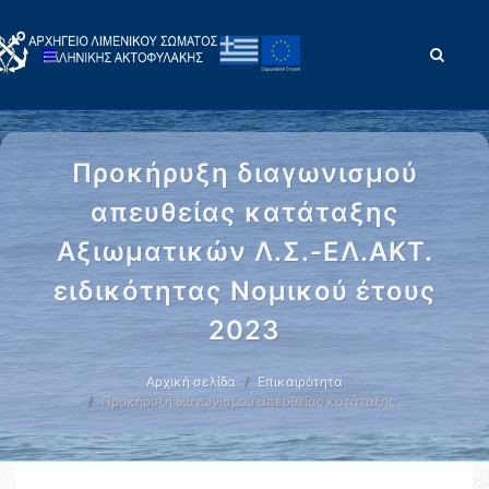
Προκήρυξη διαγωνισμού
απευθείας κατάταξης
Αξιωματικών Λ.Σ.-ΕΛ.ΑΚΤ.
ειδικότητας Νομικού έτους
2023
Αρχική σελίδα
Επικαιρότητα
Προκήρυξη διαγωνισμού απευθείας κατάταξης …