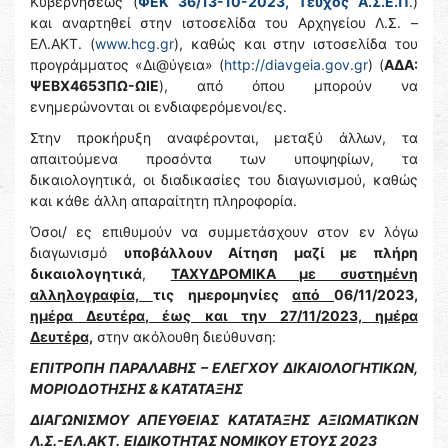
Κυβερνήσεως (
ΦΕΚ 36/13-10-2023, Τεύχος Α.Σ.Ε.Π
.)
και αναρτηθεί στην ιστοσελίδα του Αρχηγείου Λ.Σ. –
ΕΛ.ΑΚΤ. (
www.hcg.gr
), καθώς και στην ιστοσελίδα του
προγράμματος «Δι@ύγεια» (
http://diavgeia.gov.gr
) (
ΑΔΑ:
ΨΕΒΧ4653ΠΩ-ΩΙΕ
), από όπου μπορούν να
ενημερώνονται οι ενδιαφερόμενοι/ες.
Στην προκήρυξη αναφέρονται, μεταξύ άλλων, τα
απαιτούμενα προσόντα των υποψηφίων, τα
δικαιολογητικά, οι διαδικασίες του διαγωνισμού, καθώς
και κάθε άλλη απαραίτητη πληροφορία.
Όσοι/ ες επιθυμούν να συμμετάσχουν στον εν λόγω
διαγωνισμό
υποβάλλουν Αίτηση μαζί με πλήρη
δικαιολογητικά
,
ΤΑΧΥΔΡΟΜΙΚΑ με συστημένη
αλληλογραφία,
τις ημερομηνίες
από
06/11/2023
,
ημέρα Δευτέρα, έως και την 27/11/2023, ημέρα
Δευτέρα,
στην ακόλουθη διεύθυνση:
ΕΠΙΤΡΟΠΗ ΠΑΡΑΛΑΒΗΣ – ΕΛΕΓΧΟΥ ΔΙΚΑΙΟΛΟΓΗΤΙΚΩΝ,
ΜΟΡΙΟΔΟΤΗΣΗΣ & ΚΑΤΑΤΑΞΗΣ
ΔΙΑΓΩΝΙΣΜΟΥ ΑΠΕΥΘΕΙΑΣ ΚΑΤΑΤΑΞΗΣ ΑΞΙΩΜΑΤΙΚΩΝ
Λ.Σ.-ΕΛ.ΑΚΤ.
ΕΙΔΙΚΟΤΗΤΑΣ ΝΟΜΙΚΟΥ ΕΤΟΥΣ 2023