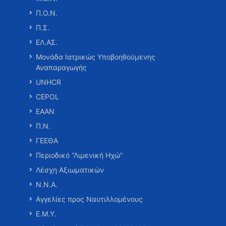
Π.Ο.Ν.
Π.Σ.
ΕΛ.ΑΣ.
Μονάδα Ιατρικώς Υποβοηθούμενης
Αναπαραγωγής
UNHCR
CEPOL
ΕΑΑΝ
Π.Ν.
ΓΕΕΘΑ
Περιοδικό “Λιμενική Ηχώ”
Λέσχη Αξιωματικών
Ν.Ν.Α.
Αγγελίες προς Ναυτιλλομένους
Ε.Μ.Υ.