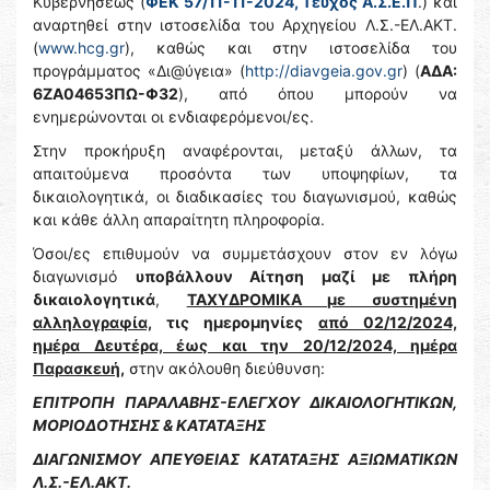
Κυβερνήσεως (
ΦΕΚ 57/11-11-2024, Τεύχος Α.Σ.Ε.Π
.) και
αναρτηθεί στην ιστοσελίδα του Αρχηγείου Λ.Σ.-ΕΛ.ΑΚΤ.
(
www.hcg.gr
), καθώς και στην ιστοσελίδα του
προγράμματος «Δι@ύγεια» (
http://diavgeia.gov.gr
) (
ΑΔΑ:
6ΖΑ04653ΠΩ-Φ32
), από όπου μπορούν να
ενημερώνονται οι ενδιαφερόμενοι/ες.
Στην προκήρυξη αναφέρονται, μεταξύ άλλων, τα
απαιτούμενα προσόντα των υποψηφίων, τα
δικαιολογητικά, οι διαδικασίες του διαγωνισμού, καθώς
και κάθε άλλη απαραίτητη πληροφορία.
Όσοι/ες επιθυμούν να συμμετάσχουν στον εν λόγω
διαγωνισμό
υποβάλλουν Αίτηση μαζί με πλήρη
δικαιολογητικά
,
ΤΑΧΥΔΡΟΜΙΚΑ με συστημένη
αλληλογραφία,
τις ημερομηνίες
από 02/12/2024,
ημέρα Δευτέρα, έως και την 20/12/2024, ημέρα
Παρασκευή,
στην ακόλουθη διεύθυνση:
ΕΠΙΤΡΟΠΗ ΠΑΡΑΛΑΒΗΣ-ΕΛΕΓΧΟΥ ΔΙΚΑΙΟΛΟΓΗΤΙΚΩΝ,
ΜΟΡΙΟΔΟΤΗΣΗΣ & ΚΑΤΑΤΑΞΗΣ
ΔΙΑΓΩΝΙΣΜΟΥ ΑΠΕΥΘΕΙΑΣ ΚΑΤΑΤΑΞΗΣ ΑΞΙΩΜΑΤΙΚΩΝ
Λ.Σ.-ΕΛ.ΑΚΤ.