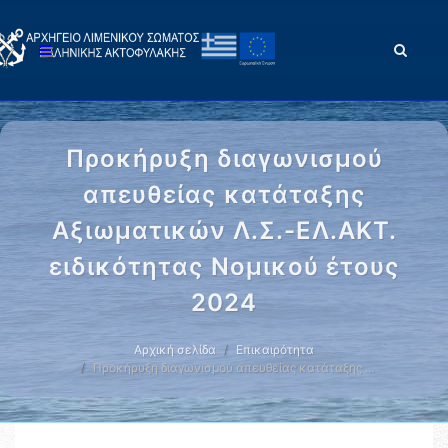
Προκήρυξη διαγωνισμού
απευθείας κατάταξης
Αξιωματικών Λ.Σ.-ΕΛ.ΑΚΤ.
ειδικότητας Νομικού έτους
2024
Αρχική σελίδα
Επικαιρότητα
Προκήρυξη διαγωνισμού απευθείας κατάταξης …