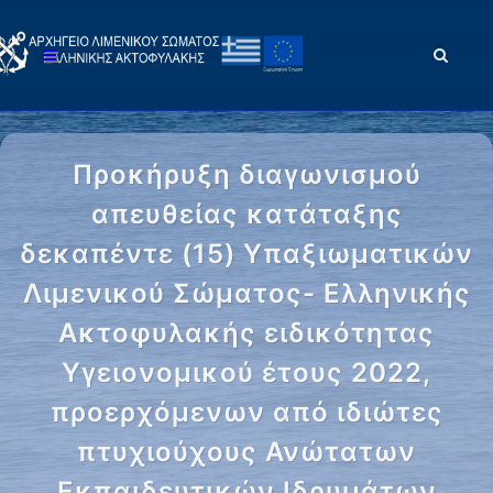
Προκήρυξη διαγωνισμού
απευθείας κατάταξης
δεκαπέντε (15) Υπαξιωματικών
Λιμενικού Σώματος- Ελληνικής
Ακτοφυλακής ειδικότητας
Υγειονομικού έτους 2022,
προερχόμενων από ιδιώτες
πτυχιούχους Ανώτατων
Εκπαιδευτικών Ιδρυμάτων