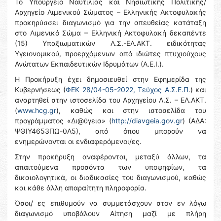
Το Υπουργείο Ναυτιλίας και Νησιωτικής Πολιτικής/
Αρχηγείο Λιμενικού Σώματος – Ελληνικής Ακτοφυλακής
προκηρύσσει διαγωνισμό για την απευθείας κατάταξη
στο Λιμενικό Σώμα – Ελληνική Ακτοφυλακή δεκαπέντε
(15) Υπαξιωματικών Λ.Σ.-ΕΛ.ΑΚΤ. ειδικότητας
Υγειονομικού, προερχόμενων από ιδιώτες πτυχιούχους
Ανώτατων Εκπαιδευτικών Ιδρυμάτων (Α.Ε.Ι.).
Η Προκήρυξη έχει δημοσιευθεί στην Εφημερίδα της
Κυβερνήσεως (
ΦΕΚ 28/04-05-2022, Τεύχος Α.Σ.Ε.Π
.) και
αναρτηθεί στην ιστοσελίδα του Αρχηγείου Λ.Σ. – ΕΛ.ΑΚΤ.
(
www.hcg.gr
), καθώς και στην ιστοσελίδα του
προγράμματος «Δι@ύγεια» (
http://diavgeia.gov.gr
) (ΑΔΑ:
ΨΘΙΥ4653ΠΩ-0Λ5), από όπου μπορούν να
ενημερώνονται οι ενδιαφερόμενοι/ες.
Στην προκήρυξη αναφέρονται, μεταξύ άλλων, τα
απαιτούμενα προσόντα των υποψηφίων, τα
δικαιολογητικά, οι διαδικασίες του διαγωνισμού, καθώς
και κάθε άλλη απαραίτητη πληροφορία.
Όσοι/ ες επιθυμούν να συμμετάσχουν στον εν λόγω
διαγωνισμό υποβάλουν Αίτηση μαζί με πλήρη