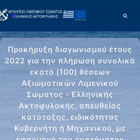
Προκήρυξη διαγωνισμού έτους
2022 για την πλήρωση συνολικά
εκατό (100) θέσεων
Αξιωματικών Λιμενικού
Σώματος - Ελληνικής
Ακτοφυλακής, απευθείας
κατάταξης, ειδικότητας
Κυβερνήτη ή Μηχανικού, με
εφαρμογή του συστήματος