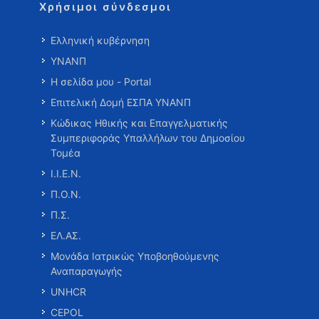
Χρήσιμοι σύνδεσμοι
Ελληνική κυβέρνηση
ΥΝΑΝΠ
Η σελίδα μου - Portal
Επιτελική Δομή ΕΣΠΑ ΥΝΑΝΠ
Κώδικας Ηθικής και Επαγγελματικής
Συμπεριφοράς Υπαλλήλων του Δημοσίου
Τομέα
Ι.Ι.Ε.Ν.
Π.Ο.Ν.
Π.Σ.
ΕΛ.ΑΣ.
Μονάδα Ιατρικώς Υποβοηθούμενης
Αναπαραγωγής
UNHCR
CEPOL