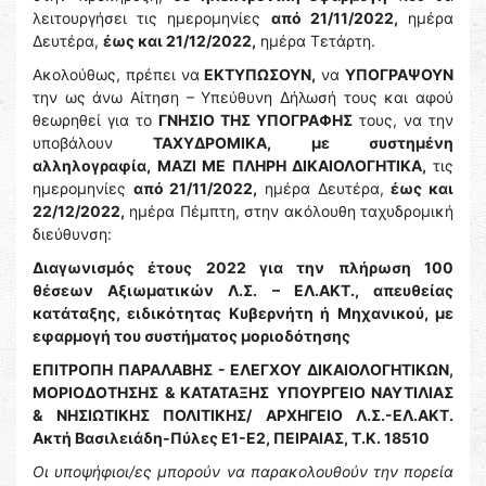
λειτουργήσει τις ημερομηνίες
από 21/11/2022,
ημέρα
Δευτέρα,
έως και 21/12/2022,
ημέρα Τετάρτη.
Ακολούθως, πρέπει να
ΕΚΤΥΠΩΣΟΥΝ,
να
ΥΠΟΓΡΑΨΟΥΝ
την ως άνω Αίτηση – Υπεύθυνη Δήλωσή τους και αφού
θεωρηθεί για το
ΓΝΗΣΙΟ ΤΗΣ ΥΠΟΓΡΑΦΗΣ
τους, να την
υποβάλουν
ΤΑΧΥΔΡΟΜΙΚΑ,
με συστημένη
αλληλογραφία,
ΜΑΖΙ ΜΕ ΠΛΗΡΗ ΔΙΚΑΙΟΛΟΓΗΤΙΚΑ,
τις
ημερομηνίες
από 21/11/2022,
ημέρα Δευτέρα,
έως και
22/12/2022,
ημέρα Πέμπτη, στην ακόλουθη ταχυδρομική
διεύθυνση:
Διαγωνισμός έτους 2022 για την πλήρωση 100
θέσεων Αξιωματικών Λ.Σ. – ΕΛ.ΑΚΤ., απευθείας
κατάταξης, ειδικότητας Κυβερνήτη ή Μηχανικού, με
εφαρμογή του συστήματος μοριοδότησης
ΕΠΙΤΡΟΠΗ ΠΑΡΑΛΑΒΗΣ - ΕΛΕΓΧΟΥ ΔΙΚΑΙΟΛΟΓΗΤΙΚΩΝ,
ΜΟΡΙΟΔΟΤΗΣΗΣ & ΚΑΤΑΤΑΞΗΣ
ΥΠΟΥΡΓΕΙΟ ΝΑΥΤΙΛΙΑΣ
& ΝΗΣΙΩΤΙΚΗΣ ΠΟΛΙΤΙΚΗΣ/ ΑΡΧΗΓΕΙΟ Λ.Σ.-ΕΛ.ΑΚΤ.
Ακτή Βασιλειάδη-Πύλες Ε1-Ε2, ΠΕΙΡΑΙΑΣ, Τ.Κ. 18510
Οι υποψήφιοι/ες μπορούν να παρακολουθούν την πορεία