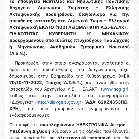
Το Υπουργείο Ναυτιλίας και Νησιωτικής Πολιτικής/
Αρχηγείο Λιμενικού Σώματος – Ελληνικής
Ακτοφυλακής προκηρύσσει διαγωνισμό για την
απευθείας κατάταξη στο Λιμενικό Σώμα – Ελληνική
Ακτοφυλακή ΕΚΑΤΟ (100) ΑΞΙΩΜΑΤΙΚΩΝ Λ.Σ.-ΕΛ.ΑΚΤ.,
ΕΙΔΙΚΟΤΗΤΑΣ ΚΥΒΕΡΝΗΤΗ Η΄ ΜΗΧΑΝΙΚΟΥ,
προερχόμενους από ιδιώτες πτυχιούχους Πλοιάρχους
ή Μηχανικούς Ακαδημιών Εμπορικού Ναυτικού
(Α.Ε.Ν.).
Η Προκήρυξη, στην οποία αναγράφονται αναλυτικά οι
όροι και οι προϋποθέσεις του διαγωνισμού, έχει
δημοσιευθεί στην Εφημερίδα της Κυβερνήσεως
(ΦΕΚ
70/10-11-2022, Τεύχος Α.Σ.Ε.Π.)
και αναρτηθεί στην
ιστοσελίδα του Αρχηγείου Λ.Σ. – ΕΛ.ΑΚΤ. (
www.hcg.gr
),
καθώς και στην ιστοσελίδα του προγράμματος
«Δι@ύγεια» (
http://diavgeia.gov.gr
) (
ΑΔΑ:
62ΚΖ4653ΠΩ-
ΧΡΗ
), από όπου μπορούν να ενημερώνονται οι
ενδιαφερόμενοι/ες.
Οι υποψήφιοι
συμπληρώνουν
ΗΛΕΚΤΡΟΝΙΚΑ Αίτηση –
Υπεύθυνη Δήλωση
σύμφωνα με τις οδηγίες που δίνονται
στην προκήρυξη,
σε ηλεκτρονική εφαρμογή
που θα